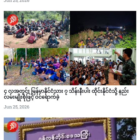
Jun 25, 2026
၄ လအတွင်း မြန်မာနိုင်ငံသား ၇ သိန်းနီးပါး ထိုင်းနိုင်ငံသို့ နည်း
လမ်းမျိုးစုံဖြင့် ဝင်ရောက်ခဲ့
Jun 25, 2026