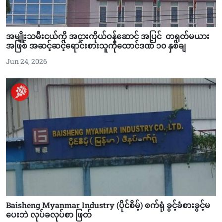
အမျိုးသမီးငယ်ကို အငှားကိုယ်ဝန်ဆောင် အပြင် တရုတ်မယား
အဖြစ် အဆင့်ဆင့်ရောင်းစားသူကိုထောင်ဒဏ် ၁၀ နှစ်ချ
Jun 24, 2026
Baisheng Myanmar Industry (ပိုင်စိမ့်) စက်ရုံ ခွင့်ခံစားခွင့်မ
ပေးဘဲ လုပ်ခလုပ်စာ ဖြတ်