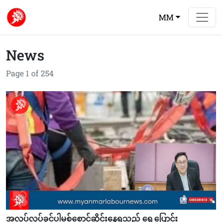
MM
News
Page 1 of 254
အလုပ်လုပ်ခွင့်ပါမစ်စောင့်ဆိုင်းနေရသည့် ရွှေ့ပြောင်း