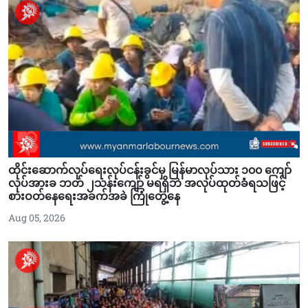
ထိုင်းဆောက်လုပ်ရေးလုပ်ငန်းခွင်မှ မြန်မာလုပ်သား ၁၀၀ ကျော်
လုပ်အားခ ဘတ် ၂သန်းကျော် မရရှိဘဲ အလုပ်ထုတ်ခံရသဖြင့်
စားဝတ်နေရေးအခက်အခဲ ကြုံတွေ့နေ
Aug 05, 2026