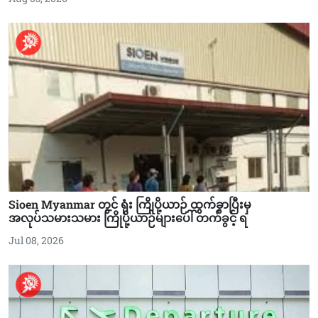
Sioen Myanmar တွင် ရုံး ကြိုပို့ယာဉ် ထွက်ခွာပြီးမှ
အလုပ်သမားသမား ကြိုပို့ယာဉ်များပေါ် တက်ခွင့် ရ
Jul 08, 2026