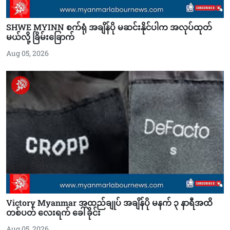
SHWE MYINN စက်ရုံ အချိန်ပို မဆင်းနိုင်ပါက အလုပ်ထုတ်
မယ်လို့ ခြိမ်းခြောက်
Aug 05, 2026
Victory Myanmar အထည်ချုပ် အချိန်ပို မနက် ၃ နာရီအထိ
တစ်ပတ် လေးရက် ခေါ်ခိုင်း
Aug 05, 2026