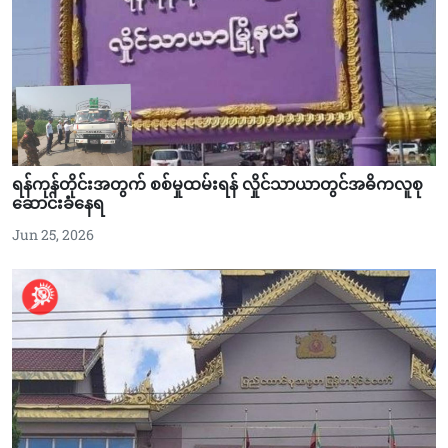
ရန်ကုန်တိုင်းအတွက် စစ်မှုထမ်းရန် လှိုင်သာယာတွင်အဓိကလူစု
ဆောင်းခံနေရ
Jun 25, 2026