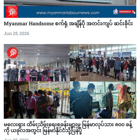
Myanmar Handsome စက်ရုံ အချိန်ပို အတင်းကျပ် ဆင်းခိုင်း
Jun 25, 2026
မလေးရှား ထိမ်းသိမ်းရေးစခန်းများမှ မြန်မာလုပ်သား ၈၀၀ ခန့်
ကို ယခုလအတွင်း မြန်မာနိုင်ငံသို့ပြန်ပို့