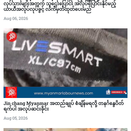
လုပ်သားများအတွက် သူဌေးပြောင်း အလုပ်ပြောင်းနိုင်မည့်
ယာယီအလုပ်လုပ်ခွင့် လက်မှတ်ထုတ်ပေးမည်
Aug 06, 2026
Jin chang Myanmar အထည်ချုပ် စံချိန်မရလို့ တနင်္ဂနွေပိတ်
ရက်ပါ အလုပ်ဆင်းခိုင်း
Aug 05, 2026