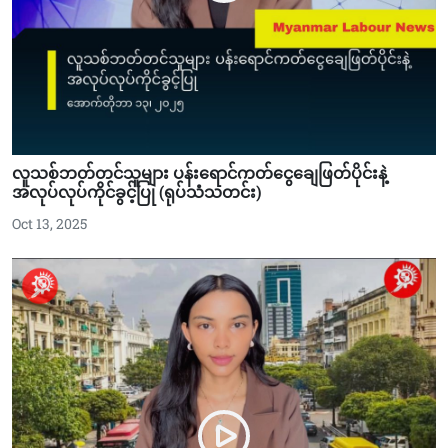
လူသစ်ဘတ်တင်သူများ ပန်းရောင်ကတ်ငွေချေဖြတ်ပိုင်းနဲ့
အလုပ်လုပ်ကိုင်ခွင့်ပြု (ရုပ်သံသတင်း)
Oct 13, 2025