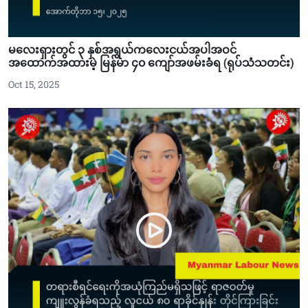
မလေးရှားတွင် ၃ နှစ်အရွယ်ကလေးငယ်အပါအဝင်
အထောက်အထားမဲ့ မြန်မာ ၄၀ ကျော်အဖမ်းခံရ (ရုပ်သံသတင်း)
Oct 15, 2025