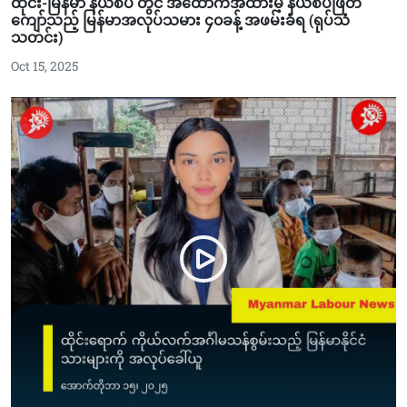
ထိုင်း-မြန်မာ နယ်စပ် တွင် အထောက်အထားမဲ့ နယ်စပ်ဖြတ်
ကျော်သည့် မြန်မာအလုပ်သမား ၄၀ခန့် အဖမ်းခံရ (ရုပ်သံ
သတင်း)
Oct 15, 2025