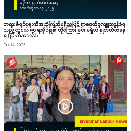
တရားစီရင်ရေးကိုအယုံကြည်မရှိသဖြင့် ရာဇဝတ်မှုကျူးလွန်ခံရ
သည့် လူငယ် ၈၀ ရာခိုင်နှုန်း တိုင်ကြားခြင်း မရှိဘဲ နှုတ်ဆိတ်နေ
ရ (ရုပ်သံသတင်း)
Oct 14, 2025