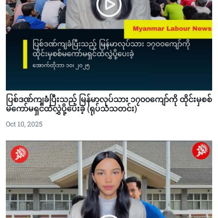
ပြစ်ဒဏ်ကျခံပြီးသည့် မြန်မာလုပ်သား ၁၇၀၀ကျော်ကို ထိုင်းမှစစ်
မကော်မရှင်ထံလွှဲပို့ပေးခဲ့ (ရုပ်သံသတင်း)
Oct 10, 2025