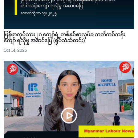
မြန်မာလုပ်သား၂၀ ကျော်ရဲ့ တစ်နှစ်စာလုပ်ခ ဘတ်တစ်သန်း
ကျော် ရလိုမှု အဆင်ပြေ (ရုပ်သံသတင်း)
Oct 14, 2025