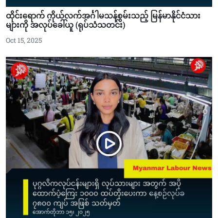
ထိုင်းရောက် ကိုယ်လက်အင်္ဂါမသန်စွမ်းသည့် မြန်မာနိုင်ငံသား
များကို အလုပ်ခေါ်ယူ (ရုပ်သံသတင်း)
Oct 15, 2025