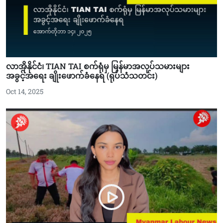
လာအိုနိုင်ငံ၊ TIAN TAI စက်ရုံမှ မြန်မာအလုပ်သမားများ
အခွင့်အရေး ချိုးဖောက်ခံနေရ (ရုပ်သံသတင်း)
Oct 14, 2025