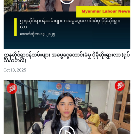
ဌာနဆိုင်ရာဝန်ထမ်းများ အဓမ္မငွေတောင်းခံမှု ပိုမိုဆိုးရွားလာ (ရုပ်
သံသတင်း)
Oct 13, 2025