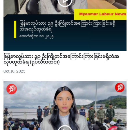
မြန်မာလုပ်သား ၃၉ ဦးကြိုတင်အကြောင်းကြားခြင်းမရှိဘဲအ
လုပ်ထုတ်ခံရ (ရုပ်သံသတင်း)
Oct 10, 2025