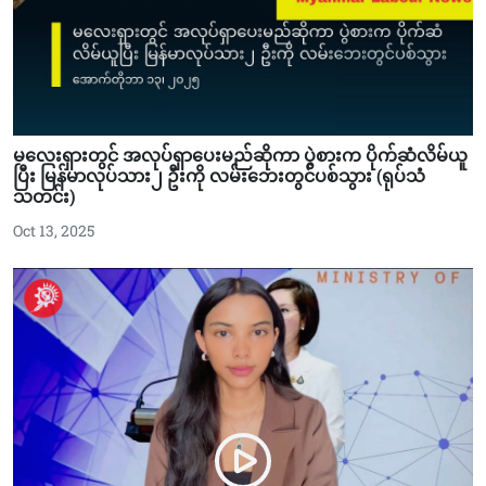
မလေးရှားတွင် အလုပ်ရှာပေးမည်ဆိုကာ ပွဲစားက ပိုက်ဆံလိမ်ယူ
ပြီး မြန်မာလုပ်သား၂ ဦးကို လမ်းဘေးတွင်ပစ်သွား (ရုပ်သံ
သတင်း)
Oct 13, 2025