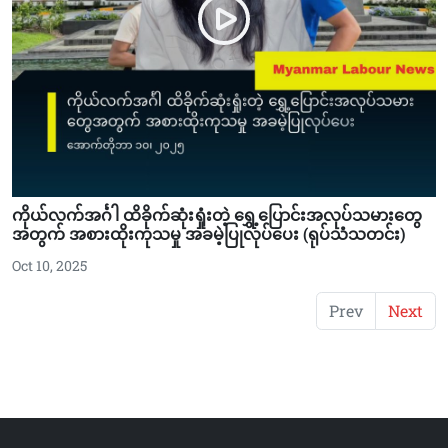
ကိုယ်လက်အင်္ဂါ ထိခိုက်ဆုံးရှုံးတဲ့ ရွှေ့ပြောင်းအလုပ်သမားတွေ
အတွက် အစားထိုးကုသမှု အခမဲ့ပြုလုပ်ပေး (ရုပ်သံသတင်း)
Oct 10, 2025
Prev
Next