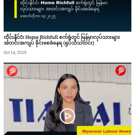
ထိုင်းနိုင်ငံ၊ Home Richfull စက်ရုံတွင် မြန်မာလုပ်သားများ
အတင်းအကျပ် ခိုင်းစေခံနေရ (ရုပ်သံသတင်း)
Oct 14, 2025