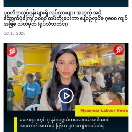
ပုဂ္ဂလိကလုပ်ငန်းများရှိ လုပ်သားများ အတွက် အပို
ထောက်ပံ့ကြေး ၁၀၀၀ ထပ်တိုးပေးကာ နေ့စဉ်လုပ်ခ ၇၈၀၀ ကျပ်
အဖြစ် သတ်မှတ် (ရုပ်သံသတင်း)
Oct 15, 2025