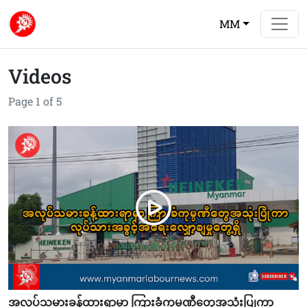
MM
Videos
Page 1 of 5
အလုပ်သမားခန့်ထားရာမှာ ကြားခံကုမ္ပဏီတွေအသုံးပြုကာ