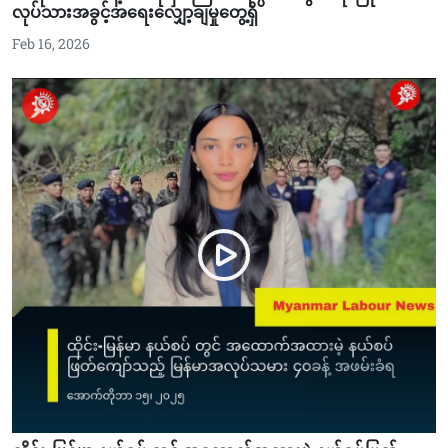
လုပ်သားအခွင့်အရေးလျှော့ချမှုတွေ့ရှိ
Feb 16, 2026