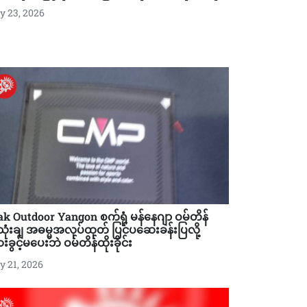
 23, 2026
ak Outdoor Yangon စက်ရုံ မန်နေဂျာ ဝမ်တိန်
ုံးချ အဓမ္မအလုပ်ထုတ် ပြင်ပဆေးခန်းပြလို့
ခွင့်မပေးဘဲ ဝမ်တိန်ထိုးခိုင်း
 21, 2026