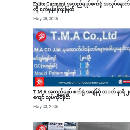
Eslite Garment အထည်ချုပ်စက်ရုံ အလုပ်နောက
လို့ ရက်မှန်ကြေးဖြတ်
May 25, 2026
T M A အထည်ချုပ် စက်ရုံ အချိန်ပို တပတ် နာရီ ၂
ကျော် လုပ်ကိုင်ခိုင်း
May 23, 2026