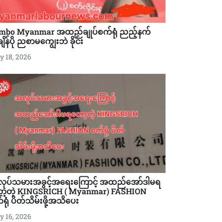
mbo Myanmar အထည်ချုပ်စက်ရုံ ညည့်နက်
ိန်ပို ညစာမကျွေးဘဲ ခိုင်း
 18, 2026
ုပ်သမားအခွင့်အရေးကြောင့် အထည်အော်ဒါမရ
ာ့တဲ့ KINGSRICH ( Myanmar) FASHION
ရုံ ပိတ်သိမ်းဖို့အသိပေး
 16, 2026