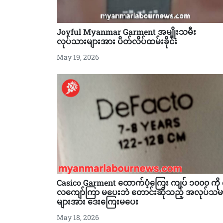
Joyful Myanmar Garment အမျိုးသမီး
လုပ်သားများအား ပိတ်လိပ်ထမ်းခိုင်း
May 19, 2026
Casico Garment ထောက်ပံ့ကြေး ကျပ် ၁၀၀၀ ကို
လကျော်ကြာ မပေးဘဲ တောင်းဆိုသည့် အလုပ်သမ
များအား ဒေးကြေးမပေး
May 18, 2026