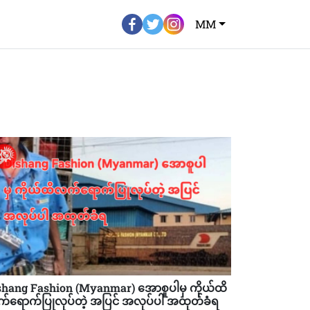
MM
shang Fashion (Myanmar) အောစူပါမှ ကိုယ်ထိ
်ရောက်ပြုလုပ်တဲ့ အပြင် အလုပ်ပါ အထုတ်ခံရ