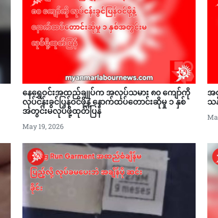
နေရွှေဝင်းအထည်ချုပ်က အလုပ်သမား ၈၀ ကျော်ကို
အလ
လုပ်ငန်းခွင်ပြန်ဝင်ဖို့နဲ့ နောက်ထပ်တောင်းဆိုမှု ၁ နှစ်
သန့
အတွင်းမလုပ်ဖို့ထုတ်ပြန်
May
May 19, 2026