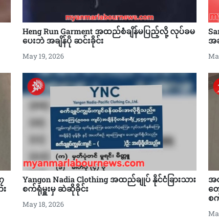
Heng Run Garment အထည်စံချိန်မပြည့်လို့ လုပ်ခမ
Sa
ပေးဘဲ အချိန်ပို ဆင်းခိုင်း
အချ
May 19, 2026
May
 ၇
Yangon Nadia Clothing အထည်ချုပ် နိုင်ငံခြားသား
အလ
ား
စက်ရုံမှူးမှ ဆဲဆိုခိုင်း
တေ
စက်
May 18, 2026
May