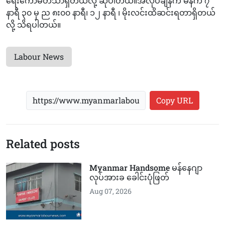
ရေးကော်မတီသာရှိတယ်လို့ ဆိုပါတယ်။အလုပ်ချိန်က မနက် ၇
နာရီ ၃၀ မှ ည ၈း၀၀ နာရီ၊ ၁၂ နာရီ ၊ မိုးလင်းထိဆင်းရတာရှိတယ်
လို့ သိရပါတယ်။
Labour News
Copy URL
Related posts
Myanmar Handsome မန်နေဂျာ
လုပ်အားခ ခေါင်းပုံဖြတ်
Aug 07, 2026