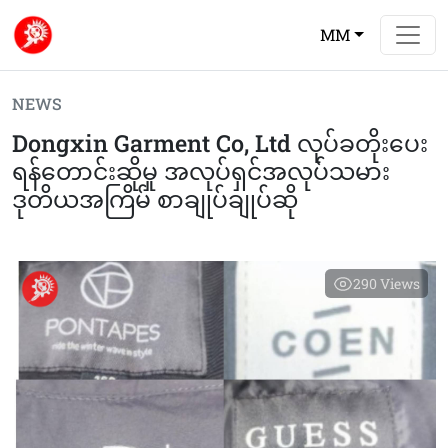
MM
NEWS
Dongxin Garment Co, Ltd လုပ်ခတိုးပေး
ရန်တောင်းဆိုမှု အလုပ်ရှင်အလုပ်သမား
ဒုတိယအကြိမ် စာချုပ်ချုပ်ဆို
290
Views