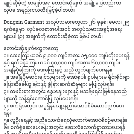
ချုပ်ဆိုခဲ့တဲ့ စာချုပ်အရ တောင်းဆိုချက် အချို့ပြေလည်ကာ
လုပ်ခ အနည်းငယ်တိုးမြှင့်ခဲ့ပါတယ်။
Dongxin Garment အလုပ်သမားတွေဟာ ၂၆ ခုနှစ်၊ မေလ၊ ၂၅
ရက်နေ့ မှာ လုပ်ခလစာအပါအဝင် အလုပ်သမားအခွင့်အရေး
များပါ (၉) အချက်ကို တောင်းဆိုခဲ့တာဖြစ်ပါတယ်။
တောင်းဆိုချက်တွေကတော့
၁။ ဒေးကြေး ယခင် ၉,၀၀၀ ကျပ်အစား ၁၅,၀၀၀ ကျပ်တိုးပေးရန်
နှင့် ရက်မှန်ကြေး ယခင် ၄၀,၀၀၀ ကျပ်အစား ၆၀,၀၀၀ ကျပ်၊
အချိန်ပိုကြေးကို ဒေးကြေးနှင့် အညီ တွက်ချက်ပေးရန်။
၂။ အချိန်ပိုမဆင်းချင်သူများကို အော်စူပါ၊ စူပါများမှ ရိုင်းစိုင်းစွာ
ပြောဆိုခေါ်ယူခြင်းနှင့် ခွဲခြားဆက်ဆံမှုများ မပြုလုပ်ရန်။
၃။ ထမင်းစားအတွင်း ခွေးချေးများနှင့် မသန့်မရှင်းဖြစ်နေသည်
များကို သန့်ရှင်းအောင်ပြုလုပ်ပေးရန်။
၄။ စက်ရုံအတွင်း အပူရှိန်လျော့နည်းအောင်စီမံဆောင်ရွက်ပေး
ရန်။
၅။ လူဦးရေနှင့် အညီသောက်ရေလုံလောက်အောင်စီစဉ်ပေးရန်။
၆။ စက်ရုံဆေးပေးခန်းအတွင်း ဆေးလုံလောက်စွာထားပေးရန်