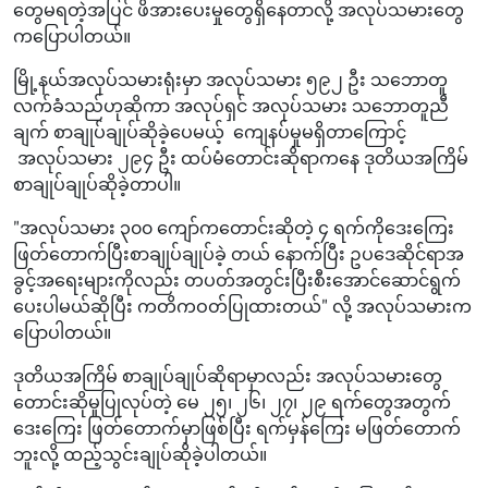
တွေမရတဲ့အပြင် ဖိအားပေးမှုတွေရှိနေတာလို့ အလုပ်သမားတွေ
ကပြောပါတယ်။
မြို့နယ်အလုပ်သမားရုံးမှာ အလုပ်သမား ၅၉၂ ဦး သဘောတူ
လက်ခံသည်ဟုဆိုကာ အလုပ်ရှင် အလုပ်သမား သဘောတူညီ
ချက် စာချုပ်ချုပ်ဆိုခဲ့ပေမယ့် ကျေနပ်မှုမရှိတာကြောင့်
အလုပ်သမား ၂၉၄ ဦး ထပ်မံတောင်းဆိုရာကနေ ဒုတိယအကြိမ်
စာချုပ်ချုပ်ဆိုခဲ့တာပါ။
"အလုပ်သမား ၃၀၀ ကျော်ကတောင်းဆိုတဲ့ ၄ ရက်ကိုဒေးကြေး
ဖြတ်တောက်ပြီးစာချုပ်ချုပ်ခဲ့ တယ် နောက်ပြီး ဥပဒေဆိုင်ရာအ
ခွင့်အရေးများကိုလည်း တပတ်အတွင်းပြီးစီးအောင်ဆောင်ရွက်
ပေးပါမယ်ဆိုပြီး ကတိကဝတ်ပြုထားတယ်" လို့ အလုပ်သမားက
ပြောပါတယ်။
ဒုတိယအကြိမ် စာချုပ်ချုပ်ဆိုရာမှာလည်း အလုပ်သမားတွေ
တောင်းဆိုမှုပြုလုပ်တဲ့ မေ ၂၅၊ ၂၆၊ ၂၇၊ ၂၉ ရက်တွေအတွက်
ဒေးကြေး ဖြတ်တောက်မှာဖြစ်ပြီး ရက်မှန်ကြေး မဖြတ်တောက်
ဘူးလို့ ထည့်သွင်းချုပ်ဆိုခဲ့ပါတယ်။