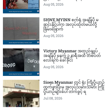
Aug 05, 2026
SHWE MYINN စက်ရုံ အချိန်ပို မ
ဆင်းနိုင်ပါက အလုပ်ထုတ်မယ်လို့
ခြိမ်းခြောက်
Aug 05, 2026
Victory Myanmar အထည်ချုပ်
အချိန်ပို မနက် ၃ နာရီအထိ တစ်ပတ်
လေးရက် ခေါ်ခိုင်း
Aug 05, 2026
Sioen Myanmar တွင် ရုံး ကြိုပို့ယာဉ်
ထွက်ခွာပြီးမှ အလုပ်သမားသမား ကြို
ပို့ယာဉ်များပေါ် တက်ခွင့် ရ
Jul 08, 2026