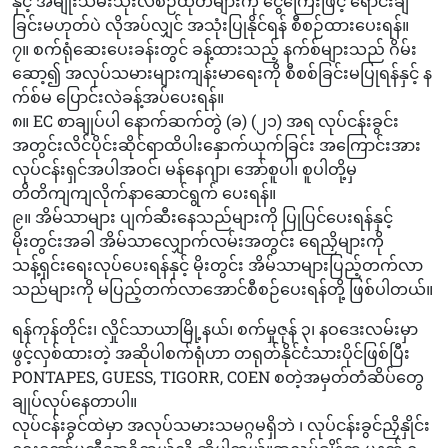
နှင့် အမျိုးသမီးသုံးလစဉ်ထုတ်များကို ငွေကြေးဖြင့် ရောင်းချ
ခြင်းမဟုတ်ပဲ လိုအပ်လျှင် အသုံးပြုနိုင်ရန် စီစဉ်ထားပေးရန်။
၇။ စက်ရုံဆေးပေးခန်းတွင် ခန့်ထားသည့် နက်စ်များသည် ဂိမ်း
ဆော့၍ အလုပ်သမားများကျန်းမာရေးကို စီစစ်ခြင်းမပြုရန်နှင့် န
က်စ်မ ပြောင်းလဲခန့်အပ်ပေးရန်။
၈။ EC စာချုပ်ပါ နောက်ဆက်တွဲ (ခ) (၂၁) အရ လုပ်ငန်းခွင်း
အတွင်းလိင်ပိုင်းဆိုင်ရာထိပါးနှောက်ယှက်ခြင်း အကြောင်းအား
လုပ်ငန်းရှင်အပါအဝင်၊ မန်နေဂျာ၊ အော်စူပါ၊ စူပါတို့မှ
တိတိကျကျလိုက်နာဆောင်ရွက် ပေးရန်။
၉။ အိမ်သာများ ပျက်ဆီးနေသည်များကို ပြုပြင်ပေးရန်နှင့်
မိုးတွင်းအခါ အိမ်သာလျှောက်လမ်းအတွင်း ရေညှိများကို
သန့်ရှင်းရေးလုပ်ပေးရန်နှင့် မိုးတွင်း အိမ်သာများပြည့်တက်လာ
သည်များကို မပြည့်တက်လာအောင်စီစဉ်ပေးရန်တို့ ဖြစ်ပါတယ်။
ရန်ကုန်တိုင်း၊ လှိုင်သာယာမြို့နယ်၊ စက်မှုဇုန် ၃၊ နဝဒေးလမ်းမှာ
ဖွင့်လှစ်ထားတဲ့ အဆိုပါစက်ရုံဟာ တရုတ်နိုင်ငံသားပိုင်ဖြစ်ပြီး
PONTAPES, GUESS, TIGORR, COEN စတဲ့အမှတ်တံဆိပ်တွေ
ချုပ်လုပ်နေတာပါ။
လုပ်ငန်းခွင်ထဲမှာ အလုပ်သမားသမဂ္ဂမရှိဘဲ ၊ လုပ်ငန်းခွင်ညှိနှိုင်း