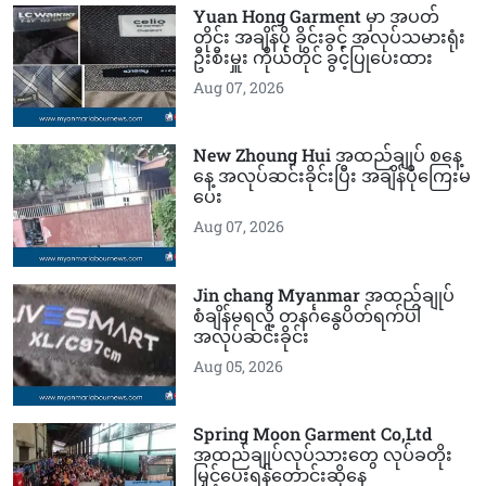
Yuan Hong Garment မှာ အပတ်
တိုင်း အချိန်ပို ခိုင်းခွင့် အလုပ်သမားရုံး
ဦးစီးမှူး ကိုယ်တိုင် ခွင့်ပြုပေးထား
Aug 07, 2026
New Zhoung Hui အထည်ချုပ် စနေ့
နေ့ အလုပ်ဆင်းခိုင်းပြီး အချိန်ပိုကြေးမ
ပေး
Aug 07, 2026
Jin chang Myanmar အထည်ချုပ်
စံချိန်မရလို့ တနင်္ဂနွေပိတ်ရက်ပါ
အလုပ်ဆင်းခိုင်း
Aug 05, 2026
Spring Moon Garment Co,Ltd
အထည်ချုပ်လုပ်သားတွေ လုပ်ခတိုး
မြှင့်ပေးရန်တောင်းဆိုနေ