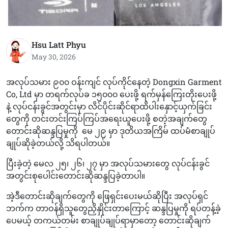
Hsu Latt Phyu
May 30, 2026
အလုပ်သမား ၉၀၀ ဝန်းကျင် လုပ်ကိုင်နေတဲ့ Dongxin Garment
Co, Ltd မှာ တရက်လုပ်ခ ၁၅၀၀၀ ပေးဖို့ ရက်မှန်ကြေးတိုးပေးဖို့
နဲ့ လုပ်ငန်းခွင်အတွင်းမှာ လိင်ပိုင်းဆိုင်ရာထိပါးနှောင့်ယှက်ခြင်း
တွေကို တင်းတင်းကြပ်ကြပ်အရေးယူပေးဖို့ စတဲ့အချက်တွေ
တောင်းဆိုဆန္ဒပြမှုကို မေ ၂၉ မှာ ဒုတိယအကြိမ် ထပ်မံစာချုပ်
ချုပ်ဆိုခဲ့တယ်လို့ သိရပါတယ်။
ပြီးခဲ့တဲ့ မေလ ၂၅၊ ၂၆၊ ၂၇ မှာ အလုပ်သမားတွေ လုပ်ငန်းခွင်
အတွင်းစုပေါင်းတောင်းဆိုဆန္ဒပြခဲ့တာပါ။
အဲ့ဒီတောင်းဆိုချက်တွေကို ဖြေရှင်းပေးမယ်ဆိုပြီး အလုပ်ရှင်
ဘက်က တာဝန်ရှိသူတွေညှိနှိုင်းတာကြောင့် ဆန္ဒပြမှုကို ရပ်တန့်ခဲ့
ပေမယ့် တကယ်တမ်း စာချုပ်ချုပ်ရာမှာတော့ တောင်းဆိုချက်