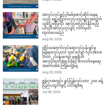
အလုပ်လုပ်ခွင့်ပါမစ်စောင့်ဆိုင်းနေရ
သည့် ရွှေ့ပြောင်းလုပ်သားများအတွက်
သူဌေးပြောင်း အလုပ်ပြောင်းနိုင်မည့်
ယာယီအလုပ်လုပ်ခွင့် လက်မှတ်
ထုတ်ပေးမည်
Aug 06, 2026
ထိုင်းဆောက်လုပ်ရေးလုပ်ငန်းခွင်မှ
မြန်မာလုပ်သား ၁၀၀ ကျော် လုပ်အားခ
ဘတ် ၂သန်းကျော် မရရှိဘဲ
အလုပ်ထုတ်ခံရသဖြင့် စားဝတ်နေရေး
အခက်အခဲ ကြုံတွေ့နေ
Aug 05, 2026
ဇွန်လအတွင်း ခွင့်ပြန်လုပ်သား ၂၀၀ ခန့်
ပြည်ပထွက်ခွင့် ပယ်ချခံရ
Jul 08, 2026