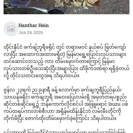
Hanthar Hein
Jun 24, 2026
ထိုင်းနိုင်ငံ ဖက်ချ်ဘူရီခရိုင် တွင် တရားမဝင် နယ်စပ် ဖြတ်ကျော်
လာပြီး အထောက်အထားမရှိတဲ့ မြန်မာရွှေ့ပြောင်းလုပ်သားများ
တင်ဆောင်လာသည့် ကား တိမ်းမှောက်တာကြောင့် မြန်မာ
လုပ်သားတစ်ဦးသေဆုံးပြီးအများပြား ထိခိုက်ဒဏ်ရာ ရရှိခဲ့တယ်
လို့ ထိုင်းသတင်းတွေအရ သိရပါတယ်။
ဇွန်လ ၂၃ရက် ည ၉နာရီ ခန့် လောက်မှာ ဖက်ချဘူရီပြည်နယ်၊
သာယန်ခရိုင်၊ ဖက်ချဘူရီ အဝေးပြေးလမ်းရှိ အမှတ်တရပစ္စည်း
ဆိုင်တစ်ဆိုင်ရှေ့၌ ဘန်ကောက်လိုင်စင်ပါ အဖြူရောင် Isuzu ပစ်
ကပ်ထရပ်ကားတစ်စီးဟာ အရှိန်မထိန်းနိုင်ဘဲ လမ်းမီးတိုင်ကို
တိုက်မိပြီး ဇောက်ထိုးတိမ်းမှောက်ခဲ့ကြောင်း သိရပါတယ်။
၎င်းကားကို မြန်မာနိုင်ငံသားယာဉ်မောင်းက မောင်းလာခြင်းဖြစ်