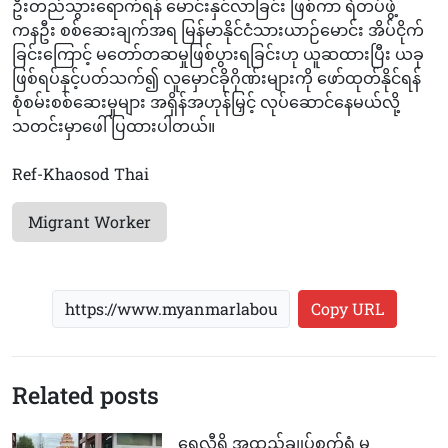
ဦးတည်သွားရောက်ရန် မောင်းနှင်လာခြင်း ဖြစ်ကာ ရဲတပ်ဖွဲ့
ကနဦး စစ်ဆေးချက်အရ မြန်မာနိုင်ငံသားယာဉ်မောင်း အိပ်ငိုက်
ခြင်းကြောင့် မတော်တဆမှုဖြစ်ပွားရခြင်းဟု ယူဆထားပြီး ယခု
ဖြစ်ရပ်နှင့်ပတ်သက်၍ လူမှောင်ခိုဂိုဏ်းများကို ဖော်ထုတ်နိုင်ရန်
စုံစမ်းစစ်ဆေးမှုများ အရှိန်အဟုန်မြှင့် လုပ်ဆောင်နေမယ်လို့
သတင်းမှာဖေါ်ပြထားပါတယ်။
Ref-Khaosod Thai
Migrant Worker
Copy URL
Related posts
ရွှေလီရှိ အထည်ချုပ်စက်ရုံ မှ