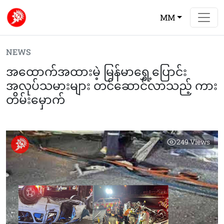
MM
NEWS
အထောက်အထားမဲ့ မြန်မာရွှေ့ပြောင်း
အလုပ်သမားများ တင်ဆောင်လာသည့် ကား
တိမ်းမှောက်
249
Views