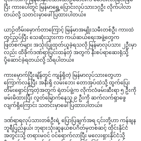
ပြီး ကားပေါ်တွင် မြန်မာရွှေ့ပြောင်းလုပ်သား၁၇ဦး လိုက်ပါလာ
တယ်လို့ သတင်းမှာဖေါ်ပြထားပါတယ်။
ယာဉ်တိမ်းမှောက်တာကြောင့် မြန်မာအမျိုးသမီးတစ်ဦး ကားထဲ
တွင်ညှပ်ပြီး သေဆုံးသွားကာ ကယ်ဆယ်ရေးအဖွဲ့တွေက
ဖြတ်စက်များ အသုံးပြုထုတ်ယူခဲ့ရသလို မြန်မာလုပ်သား ၂ဦးမှာ
လည်း ထိခိုက်ဒဏ်ရာပြင်းထန်တဲ့ အတွက် နီးစပ်ရာဆေးရုံသို့
ပို့ဆောင်ခဲ့ရတယ်လို့ သိရပါတယ်။
ကားမှောက်ပြီးချိန်တွင် ကျန်ရှိတဲ့ မြန်မာလုပ်သားတွေဟာ
ကြောက်လန့်ပြီး အနီးရှိ လမ်းဘေး တောအုပ်ထဲသို့ ထွက်ပြေး
တိမ်းရှောင်ကြတဲ့အတွက် ရဲတပ်ဖွဲ့က လိုက်လံဖမ်းဆီးရာ ၅ ဦးကို
ဖမ်းမိထားပြီး လွတ်မြောက်နေသူ ၉ ဦးကို ဆက်လက်ရှာဖွေ
လျက်ရှိကြောင်း သတင်းမှာဖေါ်ပြထားပါတယ်။
​ဒဏ်ရာရလုပ်သားတစ်ဦးရဲ့ ပြောပြချက်အရ ၎င်းတို့ဟာ ကန်ချန
ဘူရီပြည်နယ်၊ ဘုရားသုံးဆူနယ်စပ်ဂိတ်မှတစ်ဆင့် ထိုင်းနိုင်ငံ
အတွင်းသို့ တရားမဝင် ဝင်ရောက်လာပြီး မလေးရှားနိုင်ငံသို့