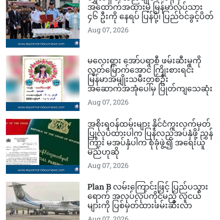
အထောက်အထားမဲ့ မြန်မာလုပ်သား
၄၆ ဦးကို နေရပ် ပြန်ပို့၊ ပြည်ဝင်ခွင့်ပိတ်
Aug 07, 2026
မလေးရှား အော်ပရာစီ ဖမ်းဆီးမှုကို
လွတ်မြောက်​အောင် ကြိုးစားရင်း
မြန်မာအမျိုးသမီးတစ်ဦး
အဆောက်အအုံပေါ်မှ ပြုတ်ကျသေဆုံး
Aug 07, 2026
အစိုးရဝန်ထမ်းများ နိုင်ငံကူးလက်မှတ်
ပြုလုပ်ထားပါက ပြန်လည်အပ်နှံဖို့ ညွှန်
ကြား မအပ်နှံပါက စုံခုံဖွဲ့၍ အရေးယူ
မည်ဟုဆို
Aug 07, 2026
Plan B လမ်းကြောင်းဖြင့် ပြည်ပသွား​
ရောက် အလုပ်လုပ်ကိုင်မည့် လူငယ်
များကို ပြစ်မှတ်ထားဖမ်းဆီးလာ
Aug 07, 2026