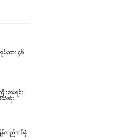
ာလုပ်သား ၄၆
ြိုးစားရင်း
သေဆုံး
ြန်လည်အပ်နှံ