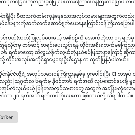
်ပုံတင်ခြင်းကိုလည်းခွင့်ပြုပေးထားကြောင်းဝန်ကြီးကပြောပါတယ
ံအတွင်းရှိပြီး ဗီဇာသက်တမ်းကုန်နေသောအလုပ်သမားများအတွက်လည
းလုပ်ငန်းများကိုဆက်လက်ဆောင်ရွက်ပေးနေကြောင်းဝန်ကြီးကပြောပ
ောင်ကတ်(ဘတ်)ပြုလုပ်ပေးမယ့် အစီစဉ်ကို အောက်တိုဘာ ၁၅ ရက်မ
န်လိုင်းမှ တစ်ဆင့် စာရင်းပေးသွင်းရန် ထိုင်းအစိုးရဘက်မှကြေညာခ
၁၆ ရက်မှာတော့ ထိလွယ်ခိုက်လွယ်တဲ့နယ်စပ်ပြသာနာကြောင့် ဆို
်လို့ ထိုင်းအလုပ်အကိုင်ရှာဖွေရေးဦးစီးဌာန က ထုတ်ပြန်ခဲ့ပါတယ်။
့ ထိုင်းနိုင်ငံတို့ရဲ့ အလုပ်သမားဝန်ကြီးဌာနနှစ်ခု ပူးပေါင်းပြီး CI စာအု
ကိုလည်း ဩဂုတ်လ ၆ရက်မှ နိုဝင်ဘာ၆ ရက်အထိ လုပ်ဆောင်ပေးဖို့ 
 စာအုပ်လဲလှယ်မယ့် မြန်မာအလုပ်သမားတွေ အတွက် အချိန်မလုံလော
ဒီဇင်ဘာ ၂၁ ရက်အထိ ရက်ထပ်တိုးပေးတာဖြစ်တယ်လို့ သိရပါတယ်။
orker