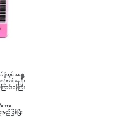
ှိတွင် အချို့
ုံးသပ်နေပြီး
ကြောင်းဝန်ကြီး
ဒီးယား
မည်ဖြစ်ပြီး