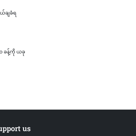
ပယ်ချခံရ
 ခန့်ကို ယခု
upport us