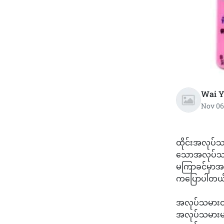
Wai Y
Nov 06
ထိုင်းအလုပ်သ
သောအလုပ်သမာ
မကြာခင်မှာအဆင
ကပြောပါတယ
အလုပ်သမားဝန်
အလုပ်သမားမျ