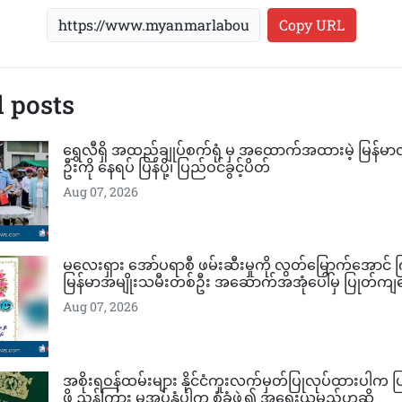
Copy URL
 posts
ရွှေလီရှိ အထည်ချုပ်စက်ရုံ မှ အထောက်အထားမဲ့ မြန်မ
ဦးကို နေရပ် ပြန်ပို့၊ ပြည်ဝင်ခွင့်ပိတ်
Aug 07, 2026
မလေးရှား အော်ပရာစီ ဖမ်းဆီးမှုကို လွတ်မြောက်​အောင် က
မြန်မာအမျိုးသမီးတစ်ဦး အဆောက်အအုံပေါ်မှ ပြုတ်ကျ
Aug 07, 2026
အစိုးရဝန်ထမ်းများ နိုင်ငံကူးလက်မှတ်ပြုလုပ်ထားပါက ပ
ဖို့ ညွှန်ကြား မအပ်နှံပါက စုံခုံဖွဲ့၍ အရေးယူမည်ဟုဆို