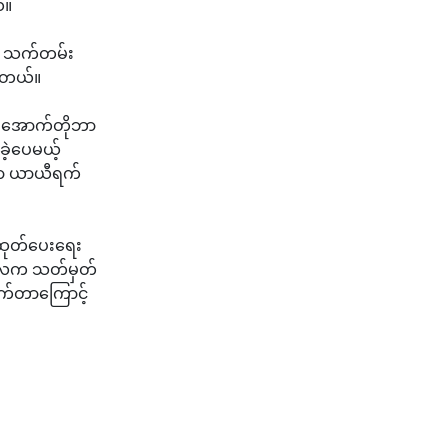
်။
်း သက်တမ်း
ါတယ်။
ှ အောက်တိုဘာ
ဲ့ပေမယ့်
ကာ ယာယီရက်
ပ် ထုတ်ပေးရေး
မူလက သတ်မှတ်
က်တာကြောင့်