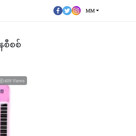
MM
နစီစစ်
409
Views