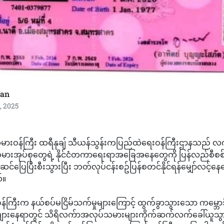
an
, 2025
မားဝန်ကြီး ထရီနုချ် သီယန်သွန်းကပြည်ထဲရေးဝန်ကြီးဌာနသည် လက်ရ
းအုပ်စုတွေရဲ့ နိုင်ငံတကာရေးရာအခြေအနေတွေကို ပြန်လည်စီစစ်သ
်ပြေပြီးစီးသွားပြီး ဘတ်လုပ်ငန်းစဥ်ပြန်စတင်နိုင်ရန်မျှော်လင့်နေ
်။
ကြီးက နယ်စပ်မငြိမ်သက်မှုများကြောင့် ထွက်ခွာသွားသော ကမ္ဘော
ားနေရာတွင် သိရိလက်ာအလုပ်သမားများကိုက်ဆက်လက်ခေါ်ယူသွား