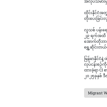
အလုပ်သမားမှတ
ထိုင်းနိုင်င
တိုးပေးခြင်
လူသစ် ပန်းရ
၂၉ ရက်အထိ အွ
အောက်တိုဘာ 
ရွှေ့ဆိုင်းတယ
မြန်မာနိုင်ငံနဲ
လုပ်ငန်းစဉ်
ထားခဲ့ရာ CI
၂၀၂၅ခုနှစ် 
Migrant W