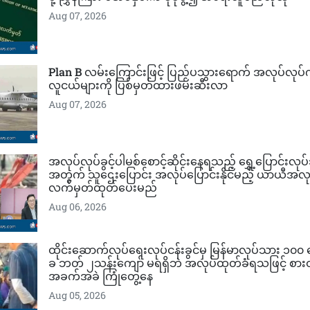
Aug 07, 2026
Plan B လမ်းကြောင်းဖြင့် ပြည်ပသွား​ရောက် အလုပ်လုပ်ကိ
လူငယ်များကို ပြစ်မှတ်ထားဖမ်းဆီးလာ
Aug 07, 2026
အလုပ်လုပ်ခွင့်ပါမစ်စောင့်ဆိုင်းနေရသည့် ရွှေ့ပြောင်းလု
အတွက် သူဌေးပြောင်း အလုပ်ပြောင်းနိုင်မည့် ယာယီအလုပ်
လက်မှတ်ထုတ်ပေးမည်
Aug 06, 2026
ထိုင်းဆောက်လုပ်ရေးလုပ်ငန်းခွင်မှ မြန်မာလုပ်သား ၁၀၀
ခ ဘတ် ၂သန်းကျော် မရရှိဘဲ အလုပ်ထုတ်ခံရသဖြင့် စာ
အခက်အခဲ ကြုံတွေ့နေ
Aug 05, 2026