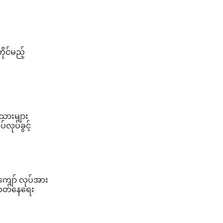
ုင်မည့်
ပ်သားများ
လုပ်ခွင့်
 ကျော် လုပ်အား
းဝတ်နေရေး