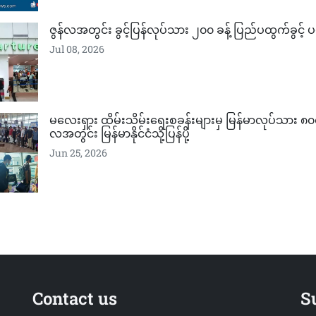
ဇွန်လအတွင်း ခွင့်ပြန်လုပ်သား ၂၀၀ ခန့် ပြည်ပထွက်ခွင့် 
Jul 08, 2026
မလေးရှား ထိမ်းသိမ်းရေးစခန်းများမှ မြန်မာလုပ်သား ၈၀၀
လအတွင်း မြန်မာနိုင်ငံသို့ပြန်ပို့
Jun 25, 2026
Contact us
S