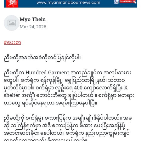
Myo Thein
Mar 24, 2026
#ပေးစာ
ညီမတို့အခက်အခဲကိုတင်ပြချင်လို့ပါ။
ညီမတို့က Hundred Garment အထည်ချုပ်က အလုပ်သမား
တွေပါ။ စက်ရုံက ရန်ကုန်မြို့၊ ရွှေပြည်သာမြို့နယ်၊ သဘာဝ
မှတ်တိုင်မှာပါ။ စက်ရုံမှာ လူဦးရေ 400 ကျော်လောက်ရှိပြီး X
shelter အင်္ကျီ၊ ဘောင်းဘီတွေ ချုပ်ပါတယ် ။ စက်ရုံမှာ မတရား
တာတွေ ရင်ဆိုင်နေရတာ အရမ်းကြာနေပါပြီ။
ညီမတို့ကို စက်ရုံမှူး စကားပြန်က အမျိုးမျိုးဖိနှိပ်ပါတယ်။ အခု
ဆို သင်္ကြန်ရက်မှာ အဲဒီ စကားပြန်က ဖိအား ပေးပြီးအချိန်ပို့
အတင်းဆင်းခိုင်း နေပါတယ်။ စက်ရုံက နည်းပညာကျွမ်းကျင်
တရုတ်တွေကလည်း ဖိအားပေးပါတယ်။