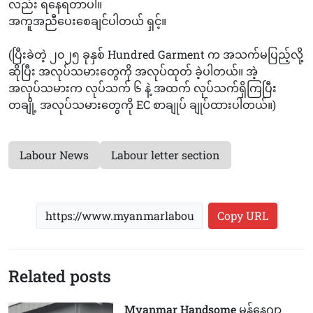
လည်း ရနေရတာပါ။
အကူအညီပေးစေချင်ပါတယ် ရှင့်။
(ပြီးခဲတဲ့ ၂၀၂၅ ခုနှစ် Hundred Garment က အသက်မပြည့်လို့
ဆိုပြီး အလုပ်သမားတွေကို အလုပ်ထုတ် ခဲ့ပါတယ်။ အဲ့
အလုပ်သမားက လုပ်သက် ၆ နဲ့ အထက် လုပ်သက်ရှိကြပြီး
တချို့ အလုပ်သမားတွေကို EC စာချုပ် ချုပ်ထားပါတယ်။)
Labour News
Labour letter section
Copy URL
Related posts
Myanmar Handsome မန်နေဂျာ