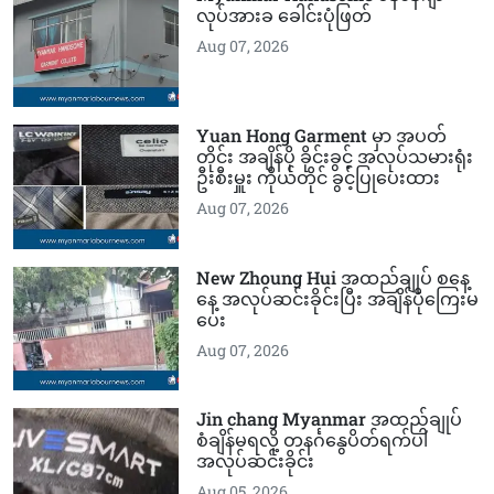
လုပ်အားခ ခေါင်းပုံဖြတ်
Aug 07, 2026
Yuan Hong Garment မှာ အပတ်
တိုင်း အချိန်ပို ခိုင်းခွင့် အလုပ်သမားရုံး
ဦးစီးမှူး ကိုယ်တိုင် ခွင့်ပြုပေးထား
Aug 07, 2026
New Zhoung Hui အထည်ချုပ် စနေ့
နေ့ အလုပ်ဆင်းခိုင်းပြီး အချိန်ပိုကြေးမ
ပေး
Aug 07, 2026
Jin chang Myanmar အထည်ချုပ်
စံချိန်မရလို့ တနင်္ဂနွေပိတ်ရက်ပါ
အလုပ်ဆင်းခိုင်း
Aug 05, 2026