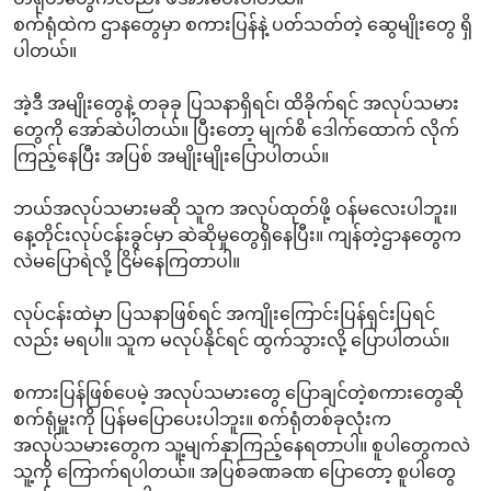
စက်ရုံထဲက ဌာနတွေမှာ စကားပြန်နဲ့ ပတ်သတ်တဲ့ ဆွေမျိုးတွေ ရှိ
ပါတယ်။
အဲ့ဒီ အမျိုးတွေနဲ့ တခုခု ပြသနာရှိရင်၊ ထိခိုက်ရင် အလုပ်သမား
တွေကို အော်ဆဲပါတယ်။ ပြီးတော့ မျက်စိ ဒေါက်ထောက် လိုက်
ကြည့်နေပြီး အပြစ် အမျိုးမျိုးပြောပါတယ်။
ဘယ်အလုပ်သမားမဆို သူက အလုပ်ထုတ်ဖို့ ဝန်မလေးပါဘူး။
နေ့တိုင်းလုပ်ငန်းခွင်မှာ ဆဲဆိုမှုတွေရှိနေပြီး။ ကျန်တဲ့ဌာနတွေက
လဲမပြောရဲလို့ ငြိမ်နေကြတာပါ။
လုပ်ငန်းထဲမှာ ပြသနာဖြစ်ရင် အကျိုးကြောင်းပြန်ရှင်းပြရင်
လည်း မရပါ။ သူက မလုပ်နိုင်ရင် ထွက်သွားလို့ ပြောပါတယ်။
စကားပြန်ဖြစ်ပေမဲ့ အလုပ်သမားတွေ ပြောချင်တဲ့စကားတွေဆို
စက်ရုံမှူးကို ပြန်မပြောပေးပါဘူး။ စက်ရုံတစ်ခုလုံးက
အလုပ်သမားတွေက သူ့မျက်နှာကြည့်နေရတာပါ။ စူပါတွေကလဲ
သူ့ကို ကြောက်ရပါတယ်။ အပြစ်ခဏခဏ ပြောတော့ စူပါတွေ