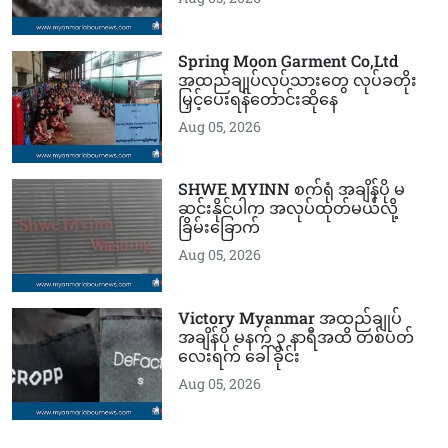
Spring Moon Garment Co,Ltd
အထည်ချုပ်လုပ်သားတွေ လုပ်ခတိုး
မြှင့်ပေးရန်တောင်းဆိုနေ
Aug 05, 2026
SHWE MYINN စက်ရုံ အချိန်ပို မ
ဆင်းနိုင်ပါက အလုပ်ထုတ်မယ်လို့
ခြိမ်းခြောက်
Aug 05, 2026
Victory Myanmar အထည်ချုပ်
အချိန်ပို မနက် ၃ နာရီအထိ တစ်ပတ်
လေးရက် ခေါ်ခိုင်း
Aug 05, 2026