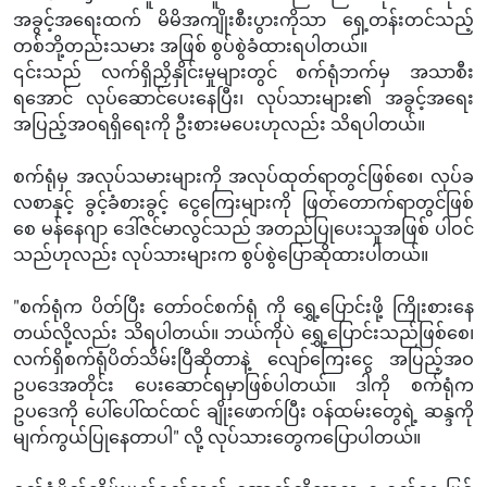
အခွင့်အရေးထက် မိမိအကျိုးစီးပွားကိုသာ ရှေ့တန်းတင်သည့်
တစ်ဘို့တည်းသမား အဖြစ် စွပ်စွဲခံထားရပါတယ်။
၎င်းသည် လက်ရှိညှိနှိုင်းမှုများတွင် စက်ရုံဘက်မှ အသာစီး
ရအောင် လုပ်ဆောင်ပေးနေပြီး၊ လုပ်သားများ၏ အခွင့်အရေး
အပြည့်အဝရရှိရေးကို ဦးစားမပေးဟုလည်း သိရပါတယ်။
စက်ရုံမှ အလုပ်သမားများကို အလုပ်ထုတ်ရာတွင်ဖြစ်စေ၊ လုပ်ခ
လစာနှင့် ခွင့်ခံစားခွင့် ငွေကြေးများကို ဖြတ်တောက်ရာတွင်ဖြစ်
စေ မန်နေဂျာ ဒေါ်ဇင်မာလွင်သည် အတည်ပြုပေးသူအဖြစ် ပါဝင်
သည်ဟုလည်း လုပ်သားများက စွပ်စွဲပြောဆိုထားပါတယ်။
"စက်ရုံက ပိတ်ပြီး တော်ဝင်စက်ရုံ ကို ရွှေ့ပြောင်းဖို့ ကြိုးစားနေ
တယ်လို့လည်း သိရပါတယ်။ ဘယ်ကိုပဲ ရွှေ့ပြောင်းသည်ဖြစ်စေ၊
လက်ရှိစက်ရုံပိတ်သိမ်းပြီဆိုတာနဲ့ လျော်ကြေးငွေ အပြည့်အဝ
ဥပဒေအတိုင်း ပေးဆောင်ရမှာဖြစ်ပါတယ်။ ဒါကို စက်ရုံက
ဥပဒေကို ပေါ်ပေါ်ထင်ထင် ချိုးဖောက်ပြီး ဝန်ထမ်းတွေရဲ့ ဆန္ဒကို
မျက်ကွယ်ပြုနေတာပါ" လို့ လုပ်သားတွေကပြောပါတယ်။