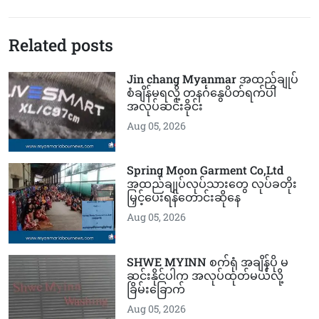
Related posts
Jin chang Myanmar အထည်ချုပ်
စံချိန်မရလို့ တနင်္ဂနွေပိတ်ရက်ပါ
အလုပ်ဆင်းခိုင်း
Aug 05, 2026
Spring Moon Garment Co,Ltd
အထည်ချုပ်လုပ်သားတွေ လုပ်ခတိုး
မြှင့်ပေးရန်တောင်းဆိုနေ
Aug 05, 2026
SHWE MYINN စက်ရုံ အချိန်ပို မ
ဆင်းနိုင်ပါက အလုပ်ထုတ်မယ်လို့
ခြိမ်းခြောက်
Aug 05, 2026