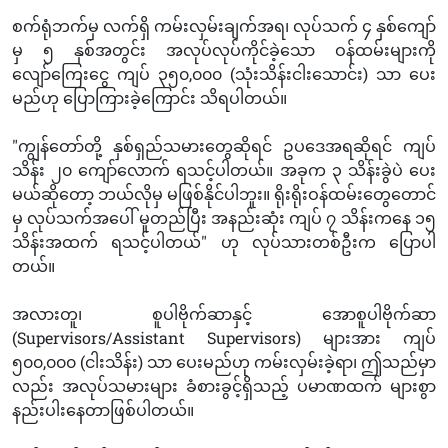
စက်ရုံဘက်မှ လက်ရှိ ကမ်းလှမ်းချက်အရ၊ လုပ်သက် ၄ နှစ်ကျော်
မှ ၅ နှစ်အတွင်း အလုပ်လုပ်ကိုင်ခဲ့သော ဝန်ထမ်းများကို
လျော်ကြေးငွေ ကျပ် ၃၅၀,၀၀၀ (သုံးသိန်းငါးသောင်း) သာ ပေး
မည်ဟု ပြောကြားခဲ့ကြောင်း သိရပါတယ်။
"ကျွန်တော်တို့ နှစ်ရှည်သမားတွေဆိုရင် ဥပဒေအရဆိုရင် ကျပ်
သိန်း ၂၀ ကျော်လောက် ရသင့်ပါတယ်။ အခုက ၃ သိန်းခွဲပဲ ပေး
မယ်ဆိုတော့ ဘယ်လိုမှ မဖြစ်နိုင်ပါဘူး။ ရိုးရိုးဝန်ထမ်းတွေတောင်
မှ လုပ်သက်အပေါ် မူတည်ပြီး အနည်းဆုံး ကျပ် ၇ သိန်းကနေ ၁၅
သိန်းအထက် ရသင့်ပါတယ်" ဟု လုပ်သားတစ်ဦးက ပြောပါ
တယ်။
အလားတူ၊ စူပါဗိုက်ဆာနှင့် အောစူပါဗိုက်ဆာ
(Supervisors/Assistant Supervisors) များအား ကျပ်
၅၀၀,၀၀၀ (ငါးသိန်း) သာ ပေးမည်ဟု ကမ်းလှမ်းခဲ့ရာ၊ ဤသည်မှာ
လည်း အလုပ်သမားများ ခံစားခွင့်ရှိသည့် ပမာဏထက် များစွာ
နည်းပါးနေတာဖြစ်ပါတယ်။