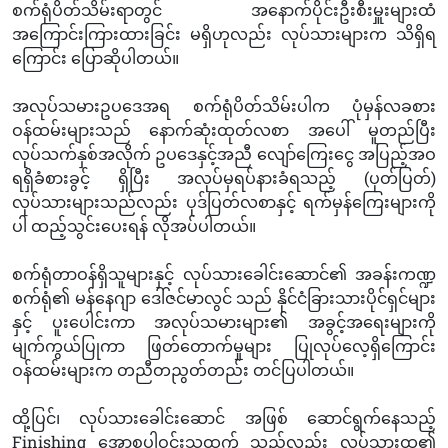
စက်ရုံပိတ်သိမ်းရာတွင် အနောက်ပိုင်းဦးစီးမှူးများထံ
အကြောင်းကြားထားခြင်း မရှိဟုလည်း လုပ်သားများက သိရှိရ
ကြောင်း ပြောဆိုပါတယ်။
အလုပ်သမားဥပဒေအရ စက်ရုံပိတ်သိမ်းပါက ပုံမှန်လခစား
ဝန်ထမ်းများသည် နောက်ဆုံးထုတ်လစာ အပေါ် မူတည်ပြီး
လုပ်သက်နှစ်အလိုက် ဥပဒေနှင့်အညီ လျော်ကြေးငွေ အပြည့်အဝ
ရရှိခံစားခွင့် ရှိပြီး အလုပ်မှရပ်နားခံရသည့် (ပုတ်ပြတ်)
လုပ်သားများသည်လည်း ပုဒ်ပြတ်လစာနှင့် ရက်မှန်ကြေးများကို
ပါ ထည့်သွင်းပေးရန် လိုအပ်ပါတယ်။
စက်ရုံတာဝန်ရှိသူများနှင့် လုပ်သားခေါင်းဆောင်၏ အခန်းကဏ္ဍ
စက်ရုံ၏ မန်နေဂျာ ဒေါ်ဇင်မာလွင် သည် နိုင်ငံခြားသားပိုင်ရှင်များ
နှင့် ပူးပေါင်းကာ အလုပ်သမားများ၏ အခွင့်အရေးများကို
မျက်ကွယ်ပြုကာ ဖြတ်တောက်မှုများ ပြုလုပ်လေ့ရှိကြောင်း
ဝန်ထမ်းများက တညီတညွတ်တည်း တင်ပြပါတယ်။
ထို့ပြင်၊ လုပ်သားခေါင်းဆောင် အဖြစ် ဆောင်ရွက်နေသည့်
Finishing အောစူပါဝင်းသူထက် သည်လည်း လုပ်သားထု၏