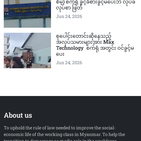
စိမ့်) စက်ရုံ ခွင့်ခံစားခွင့်မပေးဘဲ လုပ်ခ
လုပ်စာ ဖြတ်
Jun 24, 2026
စုပေါင်းတောင်းဆိုနေသည့်
အလုပ်သမားများအား Max
Technology စက်ရုံ အတွင်း ဝင်ခွင့်မ
ပေး
Jun 24, 2026
About us
To uphold the rule of law needed to improve the social-
economic life of the working class in Myanmar. To help the
transition to democracy as media role in the workforce