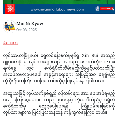
Min Ni Kyaw
Oct 03, 2025
#ပေးစာ
လှိုင်သာယာမြို့နယ်၊ ရွှေလင်ဗန်းစက်မှုဇုန်ရှိ Xin Rui အထည်
ချုပ်စက်ရုံ မှ လုပ်သားများသည် လာမည့် အောက်တိုဘာလ ၈
ရက်နေ့ တွင် စက်ရုံပိတ်သိမ်းမည့်ကိစ္စနှင့်ပတ်သက်ပြီး
အလုပ်သမားဥပဒေပါ အခွင့်အရေးများ အပြည့်အဝ မရရှိမည်
ကို စိုးရိမ်တကြီး တင်ပြတောင်းဆိုမှု ပြုလုပ်နေကြပါတယ်။
အထူးသဖြင့် လုပ်သက်နှစ်ရှည် ဝန်ထမ်းများ အား ပေးအပ်ရမည့်
လျော်ကြေးငွေပမာဏ သည် ဥပဒေနှင့် လုံးဝကိုက်ညီမှု မရှိဘဲ
စက်ရုံဘက်မှ လျှော့ပေါ့ပေးရန် ကြိုးပမ်းနေခြင်းကို
လုပ်သားများက ပြင်းပြင်းထန်ထန် ကန့်ကွက်နေကြပါတယ်။