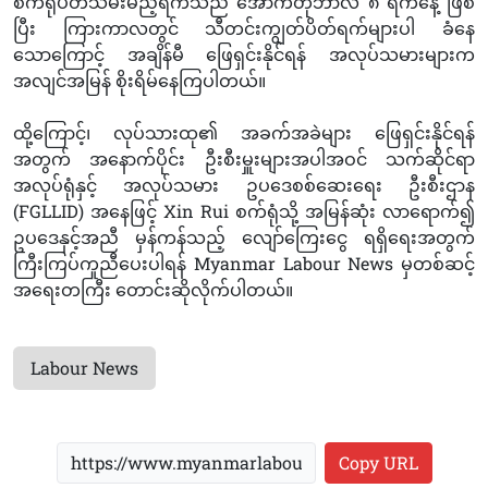
စက်ရုံပိတ်သိမ်းမည့်ရက်သည် အောက်တိုဘာလ ၈ ရက်နေ့ ဖြစ်
ပြီး ကြားကာလတွင် သီတင်းကျွတ်ပိတ်ရက်များပါ ခံနေ
သောကြောင့် အချိန်မီ ဖြေရှင်းနိုင်ရန် အလုပ်သမားများက
အလျင်အမြန် စိုးရိမ်နေကြပါတယ်။
ထို့ကြောင့်၊ လုပ်သားထု၏ အခက်အခဲများ ဖြေရှင်းနိုင်ရန်
အတွက် အနောက်ပိုင်း ဦးစီးမှူးများအပါအဝင် သက်ဆိုင်ရာ
အလုပ်ရုံနှင့် အလုပ်သမား ဥပဒေစစ်ဆေးရေး ဦးစီးဌာန
(FGLLID) အနေဖြင့် Xin Rui စက်ရုံသို့ အမြန်ဆုံး လာရောက်၍
ဥပဒေနှင့်အညီ မှန်ကန်သည့် လျော်ကြေးငွေ ရရှိရေးအတွက်
ကြီးကြပ်ကူညီပေးပါရန် Myanmar Labour News မှတစ်ဆင့်
အရေးတကြီး တောင်းဆိုလိုက်ပါတယ်။
Labour News
Copy URL