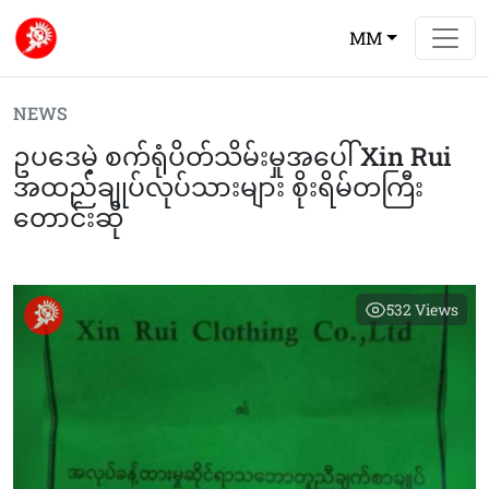
MM
NEWS
ဥပဒေမဲ့ စက်ရုံပိတ်သိမ်းမှုအပေါ် Xin Rui
အထည်ချုပ်လုပ်သားများ စိုးရိမ်တကြီး
တောင်းဆို
532
Views