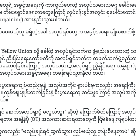
ွေရဲ့ အခွင့်အရေးကို ကာကွယ်ပေးတဲ့ အလုပ်သမားသမဂ္ဂ ခေါင်းဆ
 တိမ်းရှောင်နေရတာတွေကြောင့် လုပ်ငန်းခွင်အတွင်း စုပေါင်းတောင်းဆို
 Bargaining) အားနည်းသွားပါတယ်။
မယ့်သူ မရှိတဲ့အခါ အလုပ်ရှင်တွေက အခွင့်အရေး ချိုးဖောက်ဖို့ 
ellow Union လို့ ခေါ်တဲ့ အလုပ်ရှင်ဘက်က ဖွဲ့စည်းပေးထားတဲ့ သမဂ
းခွင် ညှိနှိုင်းရေးကော်မတီကို အလုပ်ရှင်ဘက်က တဖက်သက်ဖွဲ့စည်း
်ဆောင်ခြင်းကြောင့် အလုပ်သမား_အလုပ်ရှင် ညှိနှိုင်းရေး ယန္တရားရ
 အလုပ်သမားအခွင့်အရေး တခန်းရပ်သွားနိုင်ပါတယ်။
းပွားရေးကျပ်တည်းမှုနဲ့ အလုပ်အကိုင် ရှားပါးမှုကလည်း အရေးကြီး
 ကုန်ဈေးနှုန်းတက်ခြင်းနဲ့ စီးပွားရေးကျဆင်းမှုကြောင့် အလုပ်အကို
တယ်။
င် နောက်အလုပ်ရှာဖို့ မလွယ်ဘူး" ဆိုတဲ့ ကြောက်စိတ်ကြောင့် အ
်ခံရတာ၊ အချိန်ပို (OT) အလကားဆင်းရတာတွေကို ငြိမ်ခံနေကြရပါတ
ေကလည်း "မလုပ်ချင်ရင် ထွက်သွား၊ လုပ်မယ့်သူ တန်းစီနေတာပဲ" ဆို