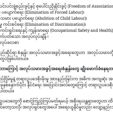
းပင်းဖွဲ့စည်းခွင့်နှင့် စုပေါင်းညှိနှိုင်းခွင့် (Freedom of Associatio
မှု ပပျောက်ရေး (Elimination of Forced Labour)၊
ား ပပျောက်ရေး (Abolition of Child Labour)၊
မှု ကင်းစင်ရေး (Elimination of Discrimination)၊
င်းရှင်းရေးနှင့် ကျန်းမာရေး (Occupational Safety and Health)
က်ပတ်သော အလုပ်လုပ်ချိန် ၊
 လုပ်ခလစာ
ည်ဆိုင်ရာ စံနှုန်း အလုပ်သမားအခွင့်အရေးတွေဟာ အလုပ်သမားတိုင
တွေပဲဖြစ်ပါတယ်။
ံမှာ ဘာကြောင့် အလုပ်သမားအခွင့်အရေးစံနှုန်းတွေ ချိုးဖောက်ခံနေရ
ည်ငြိမ်မှုနဲ့ တရားဥပဒေစိုးမိုးမှု အားနည်းခြင်းက အဓိက အကျဆုံး 
ခုနှစ်နောက်ပိုင်း နိုင်ငံရေး အပြောင်းအလဲတွေကြောင့် တရားဥပဒေစိုးမိ
းပါတယ်။
ပဒေတွေကို စောင့်ကြည့်ကြပ်မတ်ရမယ့် အစိုးရယန္တရားတွေဟာ ထိ
ုင်တော့သလို၊ အလုပ်ရှင်တွေအပေါ် အရေးယူနိုင်မှုလည်း လျော့နည်