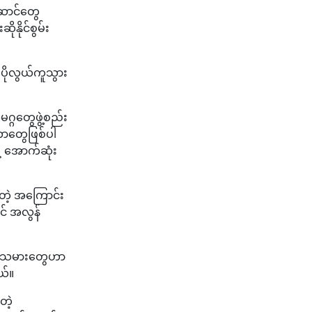
ောင်တွေ
နိုင်စွမ်း
ပိုလွယ်ကူသွား
္ဂတွေဖွဲ့စည်း
တာတွေဖြစ်ပါ
ဲ့ အောက်ဆုံး
တဲ့ အကြောင်း
င် အလွန်
လုပ်သမားတွေဟာ
ယ်။
တဲ့