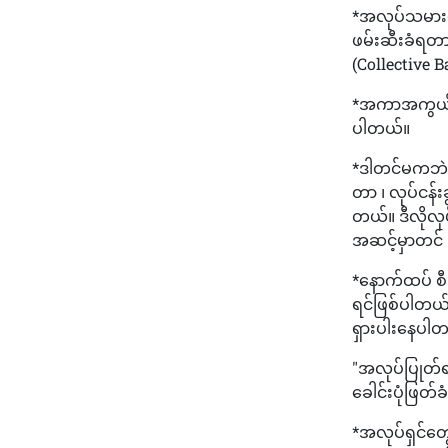
*အလုပ်သမားတ
ဖမ်းဆီးခံရတာ၊
(Collective
*အကာအကွယ်ပေး
ပါတယ်။
*ဒါတင်မကဘဲ Y
တာ ၊ လုပ်ငန်
တယ်။ ဒီလိုလုပ
အဆင့်မှာတင်
*နောက်ထပ် စီ
ရင်ဖြစ်ပါတယ်။
ရှားပါးနေပါ
"အလုပ်ပြုတ်ရ
ခေါင်းပုံဖြတ
*အလုပ်ရှင်တွ