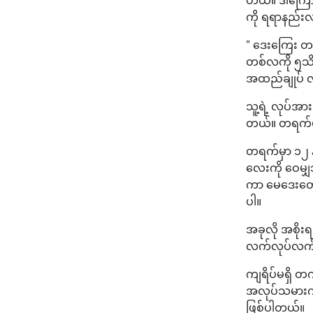
ကို ရရာနည်းလမ
" ဒေးကြေး တရ
တစ်လကို ၅သိန်
အထည်ချုပ် လ
သူ့ရဲ့ လုပ်အ
တယ်။ တရက်ပ
တရက်မှာ ၁၂ 
လေးကို ဝေမျှ
ကာ မေဒေးတွေ 
ပါ။
အခုလို အစို
လက်လုပ်လက်စ
ကျရိပ်မရှိ တက
အလုပ်သမားကဏ
ဖြစ်ပါတယ်။