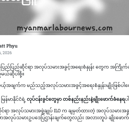
att Phyu
, 2026
ပြည်ပြည်ဆိုင်ရာ အလုပ်သမားအခွင့်အရေးစံနှုန်း တွေက အကြိုက်ဆု
မယ်ဆိုပါစို့။
ယ့်အချက်က မည်သည့်အလုပ်သမားအခွင့်အရေးစံနှုန်းမျိုးဖြစ်ပါစ
န်မာနိုင်ငံရဲ့
လုပ်ငန်းခွင်တွေမှာ တစ်နည်းနည်းနဲ့ချိုးဖောက်ခံနေရ
ပ
င်ရာ အလုပ်သမားအဖွဲ့ချုပ် ILO က ချမှတ်ထားတဲ့ အလုပ်သမားအခွင့
န်မာအလုပ်သမားဥပဒေပြဌာန်းချက်တွေလည်း အလားတူပဲ ချိုးဖောက်