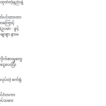
ုတ်တဲ့နည်းနဲ့
ပိတ်ပင်ထားတာ
ာကြောင့်
ပမာ - ခွင့်
ေချာစွာ နားမ
ိုက်စားမှုတွေ
ငွေပေးပြီး
ုပ်တဲ့ စက်ရုံ
ိုင်ငံတကာ
လုပ်သမား