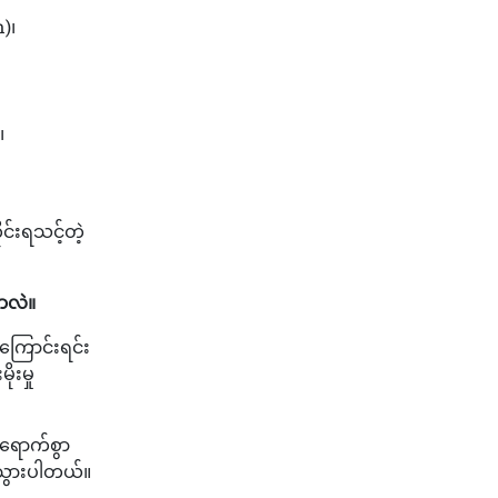
n)၊
၊
်းရသင့်တဲ့
တာလဲ။
အကြောင်းရင်း
ုးမှု
ရောက်စွာ
းသွားပါတယ်။