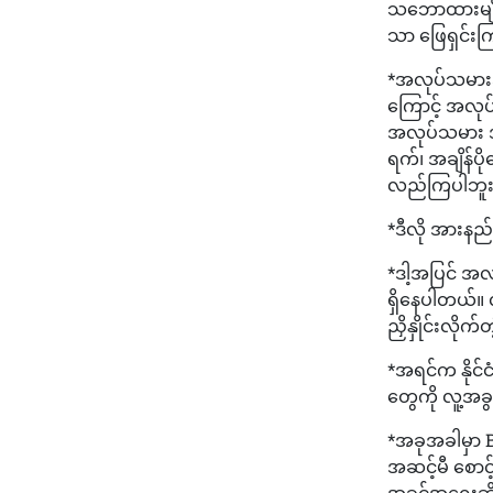
သဘောထားမျိုး
သာ ဖြေရှင်း
*အလုပ်သမားအ
ကြောင့် အလု
အလုပ်သမား အတ
ရက်၊ အချိန်ပိ
လည်ကြပါဘူ
*ဒီလို အားနည
*ဒါ့အပြင် အလ
ရှိနေပါတယ်။ လ
ညှိနှိုင်းလို
*အရင်က နိုင်
တွေကို လူ့အခ
*အခုအခါမှာ B
အဆင့်မီ စောင
အခွင့်အရေးဆ