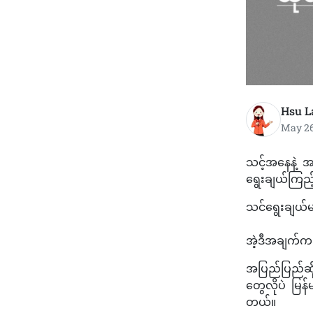
Hsu L
May 26
သင့်အနေနဲ့ အ
ရွေးချယ်ကြည့်
သင်ရွေးချယ်မ
အဲ့ဒီအချက်က မြ
အပြည်ပြည်ဆို
တွေလိုပဲ မြ
တယ်။