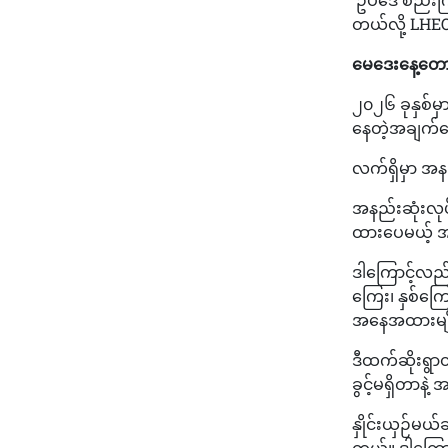
တယ်လို့ LHE
မေဒေးနေ့တောင
၂၀၂၆ ခုနှစ်မ
နေတဲ့အချက်တ
လက်ရှိမှာ အန
အနည်းဆုံးလုပ်
ထားပေမယ့် အ
ဒါကြောင့်လည်
ကြေး၊ နှစ်ကြ
အနေအထားမျို
ဒီထက်ဆိုးရွာတဲ
ခွင့်မရှိတာန
နှိုင်းယှဉ်မယ်
တယ်။ ဒါကြောင့