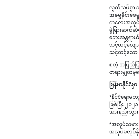
လွတ်လပ်စွာ သင်
အဓမ္မခိုင်းစေ
ကလေးအလုပ်သမ
ခွဲခြားဆက်ဆံ
ဘေးအန္တရာယ်က
သင့်တင့်လျော
သင့်တင့်သော
စတဲ့ အပြည်ပြ
တရားမျှတမှု
မြန်မာနိုင်င
*နိုင်ငံရေးမတ
ဖြစ်ပြီး ၂၀၂၁ 
အားနည်းသွာ
*အလုပ်သမားဥ
အလုပ်မလုပ်နိ