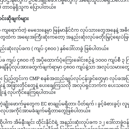
O တာဝန်ရှိသူက ပြောပါတယ်။
်းဆိုချက်များ
ှာ ကျရောက်တဲ့ မေဒေးနေ့မှာ မြန်မာနိုင်ငံက လုပ်သားတွေအနေနဲ့ အဓ
ွေထဲက အရေးအကြီးဆုံးကတော့ အနည်းဆုံးလုပ်ခတိုးမြှင့်ရေးပဲဖ
ည်းဆုံးလုပ်ခက ( ကျပ် ၄၈၀၀ ) နှစ်ဒေါ်လာခွဲ ဖြစ်ပါတယ်။
ခ ကျပ် ၄၈၀၀ ကို အပိုထောက်ပံ့ကြေးခေါင်းစဉ်နဲ့ ၁၀၀၀ ကျပ်စီ ၃ ကြ
ချိန်ပိုလုပ်အားခတွက်ချက်ရာမှာ ၄၈၀၀ ကျပ်နဲ့သာ အလုပ်သမားတွ
း ပြည်တွင်းက CMP စနစ်အထည်ချုပ်လုပ်ငန်းခွင်တွေမှာ လုပ်ခအပြင
ေးနဲ့ အခြားတိုင်တွေနဲ့ ပေးချေကြသလို အလုပ်ရှင်ဘက်က ပေးသလ
းနဲ့ လုပ်ကိုင်နေကြရပါတယ်။
့ချိုးဖောက်မှုတွေက EC စာချုပ်မရှိတာ၊ ပိတ်ရက် ၊ ခွင့်ခံစားခွင့်၊ လူမ
ဲ့ အလုပ်အကိုင်အာမခံချက်မရှိတာတွေဖြစ်ပါတယ်။
ဆိုပါက အိမ်နီးချင်း ထိုင်းနိုင်ငံရဲ့ အနည်းဆုံးလုပ်ခက ၁၂ ဒေါ်လာခွဲဝန
်လည်း ဖူလုံမှုမပေးစွမ်းနိုင်တဲ့ ပြည်တွင်းလုပ်ငန်းခွင်တွေထက် ပြည်