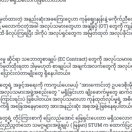
ှတ်ထားတဲ့ အနည်းဆုံးအခကြေးငွေဟာ ကုန်ဈေးနှုန်းနဲ့ မကိုက်ညီတ
့ မလောက်ငတဲ့အခါ အလုပ်သမားတွေဟာ အချိန်ပို (OT) တွေကို ကျန
ထိ ဖိလုပ်ကြရပြီး ဒါကိုပဲ အလုပ်ရှင်တွေက အမြတ်ထုတ် အလုပ်ခိုင်းစ
းမှု ဆိုင်ရာ သဘောတူစာချုပ် (EC Contract) တွေကို အလုပ်သမား
ှတ်ထိုးရတာ ဒါမှမဟုတ် စာချုပ်ပါ အချက်အလက်တွေကို အလုပ်
ြောင်းလဲတာမျိုးတွေ ရှိနေပါတယ်။
ရဲ့ အခွင့်အရေးကို ကာကွယ်ပေးမယ့် "အားကောင်းတဲ့ ဥပဒေစိုးမိုးမှု
အလုပ်သမားအဖွဲ့အစည်းတွေ " မရှိခြင်းဟာ ချိုးဖောက်မှုတွေ ဆက်တ
ောင်းရင်းပဲ ဖြစ်ပါတယ်။ အလုပ်သမားဟာ ကုန်ထုတ်လုပ်မှုရဲ့ အဓ
လက်ရှိ အခြေအနေမှာတော့ အားအနည်းဆုံး အစုအဖွဲ့ ဖြစ်နေရပါတယ်
ေရဲ့ တိုင်ကြားစာကို ပြေလည်အောင် ဖြေရှင်းပေးတာ မရှိသလောက
းစည်းညီညွတ်သော သမဂ္ဂများအဖွဲ့ချုပ် ( မြန်မာ) STUM က ထောက်ပ
ပ်ဌာနတွေက ဥပဒေချိုးဖောက်မှုတွေကို အရေးယူတာမရှိသလောက်