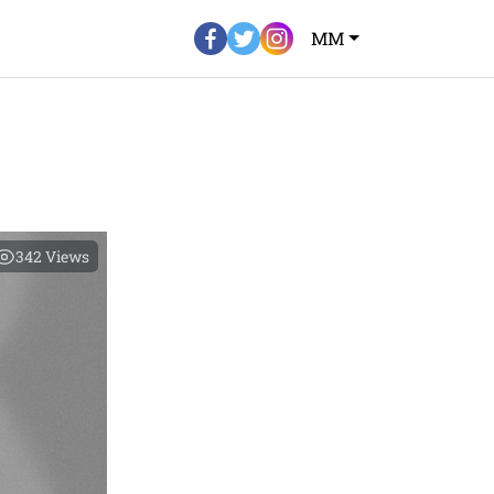
MM
342
Views