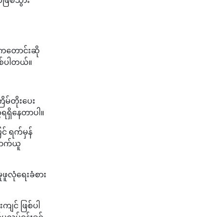
ိကတောင်းဆို
ြစ်ပါတယ်။
ိမ်တိုးပေး
ေရရှိနေတာပါ။
် ရက်မှန်
ောက်ယူ
ှုဖူလုံရေးခံစား
်းကျင် ဖြစ်ပါ
ပလုပ်ငန်းခွင်