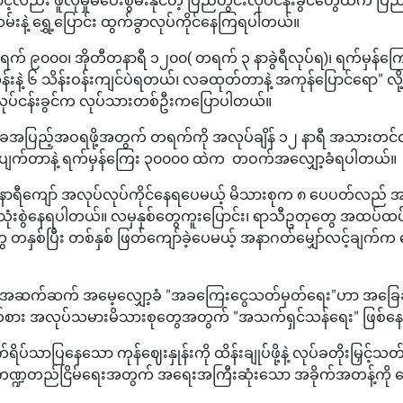
်းနဲ့ ရွှေ့ပြောင်း ထွက်ခွာလုပ်ကိုင်နေကြရပါတယ်။
က် ၉၀၀၀၊ အိုတီတနာရီ ၁၂၀၀( တရက် ၃ နာခွဲရီလုပ်ရ)၊ ရက်မှန်ကြ
းနဲ့ ၆ သိန်းဝန်းကျင်ပဲရတယ်၊ လခထုတ်တာနဲ့ အကုန်ပြောင်ရော" လို့ စ
ုပ်ငန်းခွင်က လုပ်သားတစ်ဦးကပြောပါတယ်။
ားခအပြည့်အဝရဖို့အတွက် တရက်ကို အလုပ်ချိန် ၁၂ နာရီ အသားတင်လု
ျက်တာနဲ့ ရက်မှန်ကြေး ၃၀၀၀၀ ထဲက တဝက်အလျှော့ခံရပါတယ်။
နာရီကျော် အလုပ်လုပ်ကိုင်နေရပေမယ့် မိသားစုက ၈ ပေပတ်လည် အ
သုံးစွဲနေရပါတယ်။ လမှနှစ်တွေကူးပြောင်း၊ ရာသီဥတုတွေ အထပ်ထပ်
တနှစ်ပြီး တစ်နှစ် ဖြတ်ကျော်ခဲ့ပေမယ့် အနာဂတ်မျှော်လင့်ချက်က ဝ
းရအဆက်ဆက် အမေ့လျှော့ခံ "အခကြေးငွေသတ်မှတ်ရေး"ဟာ အခြေ
ား အလုပ်သမားမိသားစုတွေအတွက် "အသက်ရှင်သန်ရေး" ဖြစ်နေပ
်ရိပ်သာပြနေသော ကုန်ဈေးနှုန်းကို ထိန်းချုပ်ဖို့နဲ့ လုပ်ခတိုးမြှင့်
္ဍတည်ငြိမ်ရေးအတွက် အရေးအကြီးဆုံးသော အခိုက်အတန့်ကို ရောက