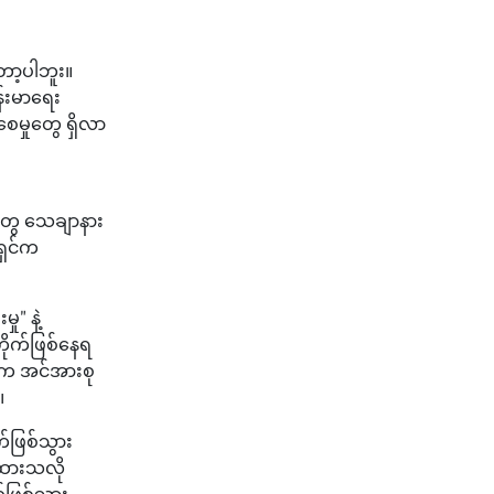
ော့ပါဘူး။
်းမာရေး
ေမှုတွေ ရှိလာ
တွေ သေချာနား
ရှင်က
" နဲ့
ိုက်ဖြစ်နေရ
ိက အင်အားစု
။
်ဖြစ်သွား
ြထားသလို
ဖြစ်သွား