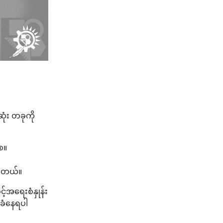
ံး တခုကို
ေ။
ါတယ်။
်အရေးစံနှုန်း
ခံနေရပါ