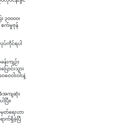
ေး ၃၀၀၀၀၊
က်မှုဇုန်
ပ်ကိုင်ရပါ
ခန်းကျဉ်း
ပြောင်းသွား
ေဝေဝါးဝါးနဲ့
ခံအကျဆုံး
ါပြီ။
သတ်မှတ်ရေးဟာ
်ရှိခဲ့ပြီ