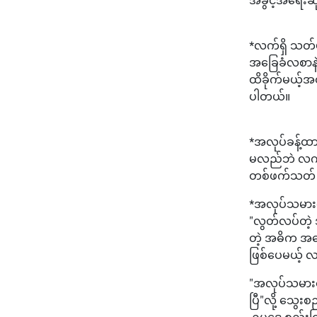
*လက်ရှိ သတ်မ
အခြေခံလစာနဲ
ထိခိုက်မယ့်အ
ပါတယ်။
*အလုပ်ခန့်ထာ
မလည်ဘဲ လက်မ
တစ်ဖက်သတ် ပ
*အလုပ်သမားတွေ
"လွတ်လပ်တဲ့ 
တဲ့ အဓိက အကြ
ဖြစ်ပေမယ့် 
"အလုပ်သမားတွ
ပြီ"လို့ သွေ
ဥပဒေ စည်းကြ