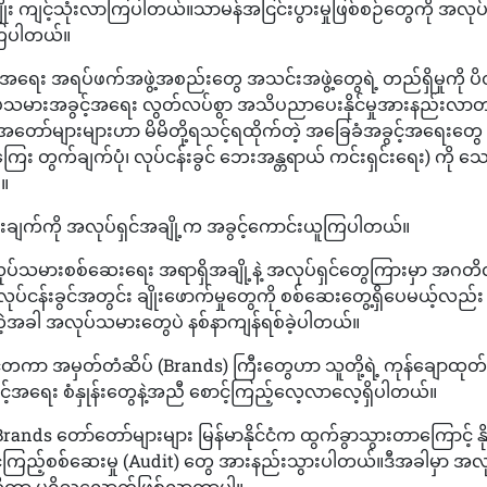
 ကျင့်သုံးလာကြပါတယ်။သာမန်အငြင်းပွားမှုဖြစ်စဉ်တွေကို အလုပ်ထ
ကြပါတယ်။
ရေး အရပ်ဖက်အဖွဲ့အစည်းတွေ အသင်းအဖွဲ့တွေရဲ့ တည်ရှိမှုကို 
ပ်သမားအခွင့်အရေး လွတ်လပ်စွာ အသိပညာပေးနိုင်မှုအားနည်းလာတ
ော်များများဟာ မိမိတို့ရသင့်ရထိုက်တဲ့ အခြေခံအခွင့်အရေးတွေ (ဥ
ုကြေး တွက်ချက်ပုံ၊ လုပ်ငန်းခွင် ဘေးအန္တရာယ် ကင်းရှင်းရေး) ကို သ
း။
်းချက်ကို အလုပ်ရှင်အချို့က အခွင့်ကောင်းယူကြပါတယ်။
ုပ်သမားစစ်ဆေးရေး အရာရှိအချို့နဲ့ အလုပ်ရှင်တွေကြားမှာ အဂတိလ
ုပ်ငန်းခွင်အတွင်း ချိုးဖောက်မှုတွေကို စစ်ဆေးတွေ့ရှိပေမယ့်လည်း 
က်တဲ့အခါ အလုပ်သမားတွေပဲ နစ်နာကျန်ရစ်ခဲ့ပါတယ်။
ငံတကာ အမှတ်တံဆိပ် (Brands) ကြီးတွေဟာ သူတို့ရဲ့ ကုန်ချောထုတ်လ
ွင့်အရေး စံနှုန်းတွေနဲ့အညီ စောင့်ကြည့်လေ့လာလေ့ရှိပါတယ်။
rands တော်တော်များများ မြန်မာနိုင်ငံက ထွက်ခွာသွားတာကြောင့် န
့်ကြည့်စစ်ဆေးမှု (Audit) တွေ အားနည်းသွားပါတယ်။ဒီအခါမှာ အ
ိုတာ မရှိသလောက်ဖြစ်လာတာပါ။