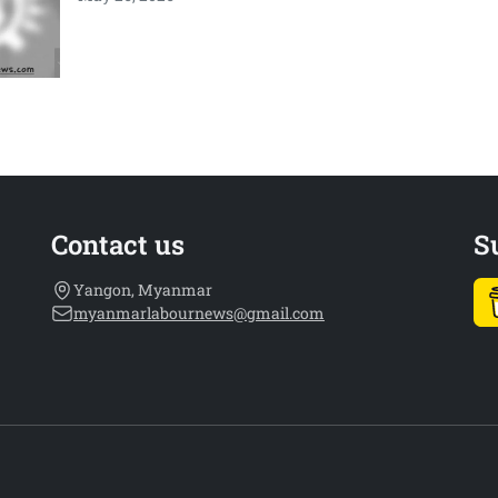
Contact us
S
Yangon, Myanmar
myanmarlabournews@gmail.com