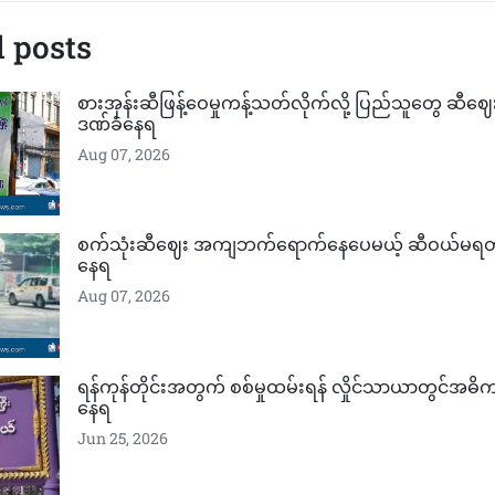
 posts
စားအုန်းဆီဖြန့်ဝေမှုကန့်သတ်လိုက်လို့ ပြည်သူတွေ ဆီဈ
ဒဏ်ခံနေရ
Aug 07, 2026
စက်သုံးဆီဈေး အကျဘက်ရောက်နေပေမယ့် ဆီဝယ်မရတဲ
နေရ
Aug 07, 2026
ရန်ကုန်တိုင်းအတွက် စစ်မှုထမ်းရန် လှိုင်သာယာတွင်အဓိ
နေရ
Jun 25, 2026