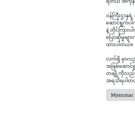
ရတယ် အကုန်အ
ဝန်ကြီးဌာနရဲ
ဆောင်ရွက်ပါက
နဲ့ တိုင်ကြား
ပြောဆိုမှုမျ
ထားပါတယ်။
လက်ရှိ မှာလည
အဖြစ်ဆောင်ရ
တချို့ကိုလည်
အရသိရပါတယ
Myanmar 