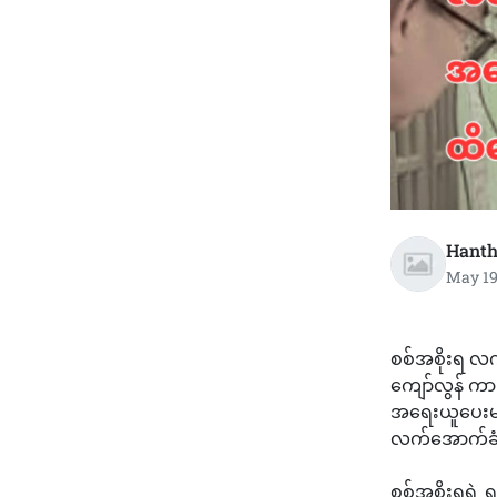
Hanth
May 19
စစ်အစိုးရ လက်
ကျော်လွန် ကာ
အရေးယူပေးမယ်
လက်အောက်ခ
စစ်အစိုးရရဲ့ 