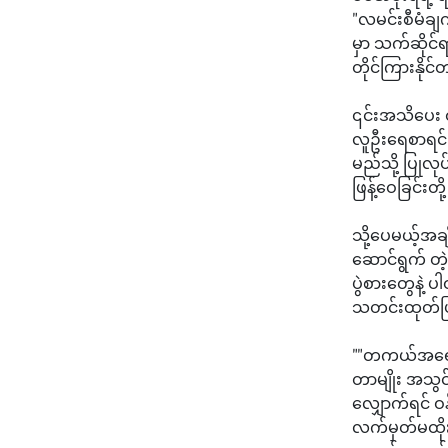
"လမင်းစီမံချက
မှာ သက်ဆိုင်
တိုင်ကြားနို
၎င်းအသိပေး ထု
လူဦးရေစာရင်း 
မည်သို့ ပြုလုပ
ဖြန့်ဝေခြင်းတ
သို့ပေမယ့်အချ
ဆောင်ရွက် တဲ့
ပွဲစားတွေနဲ့
သတင်းထုတ်ပ
""တကယ်အရေး
တာမျိုး အသွင
လျှောက်ရင် ဝ
လက်မှတ်မထိုးရ