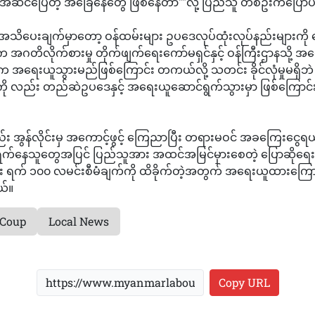
ဆင်ပြေတဲ့ အခြေနေတွေ ဖြစ်နေတာ""လို့ ပြည်သူ တစ်ဦးကပြော
့ အသိပေးချက်မှာတော့ ဝန်ထမ်းများ ဥပဒေလုပ်ထုံးလုပ်နည်းများကို 
 အဂတိလိုက်စားမှု တိုက်ဖျက်ရေးကော်မရှင်နှင့် ဝန်ကြီးဌာနသို
ပါက အရေးယူသွားမည်ဖြစ်ကြောင်း တကယ်လို့ သတင်း ခိုင်လုံမှုမရှိဘဲ အ
ားကို လည်း တည်ဆဲဥပဒေနှင့် အရေးယူဆောင်ရွက်သွားမှာ ဖြစ်ကြောင်း
်း အွန်လိုင်းမှ အကောင့်ဖွင့် ကြေညာပြီး တရားမဝင် အခကြေးငွေရယ
ွက်နေသူတွေအပြင် ပြည်သူအား အထင်အမြင်မှားစေတဲ့ ပြောဆိုရ
း ရက် ၁၀၀ လမင်းစီမံချက်ကို ထိခိုက်တဲ့အတွက် အရေးယူထားကြောင်
်။
Coup
Local News
Copy URL