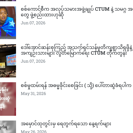
စစ်ကောင်စီက အလုပ်သမားအဖွဲ့ချုပ် CTUM နဲ့ သမဂ္ဂ
တွေ ဖွဲ့စည်းထားဟုဆို
Jun 07, 2026
ဒေါ်အောင်ဆန်းစုကြည် အသက်ရှင်သန်မှုတိကျစွာသိရဖို့နဲ့ န
အကျဉ်းသားများ လွတ်မြောက်ရေး CTUM တိုက်တွန်း
Jun 07, 2026
စစ်မှုထမ်းရန် အဓမ္မခိုင်းစေခြင်း ( သို့) ပေါ်တာဆွဲခံရပါက တ
May 31, 2026
အမှောင်ထုတွင်းမှ ရေတွက်ရသော နေ့ရက်များ
May 26, 2026