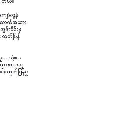
ပါတယ်။
ကျော်လွန်
့ အထောက်အထား
ွန်လိုင်းမှ
 ထုတ်ပြန်
ူကာ ပွဲစား
ေးသားထားသူ
း ထုတ်ပြန်မှု