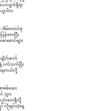
်ပေးလျက်ရှိရာ
ေးယူပါက
် အိမ်ထောင်စု
ပြန်ထားပြီး
မ်းစာစောင်များ
ဲ့ ချိတ်ဆက်
နဲ့ ပက်သက်ပြီး
 နေတယ်လို့
ခဏစစ်ဆေး
င် သွား
်းဝေးရှိလို့
 လိုချင်တဲ့နေ့