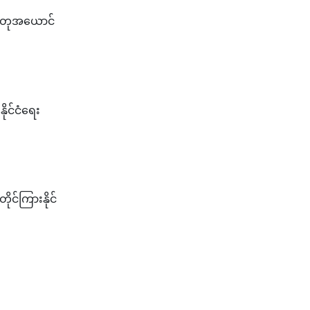
 အတုအယောင်
ိုင်ငံရေး
ိုင်ကြားနိုင်