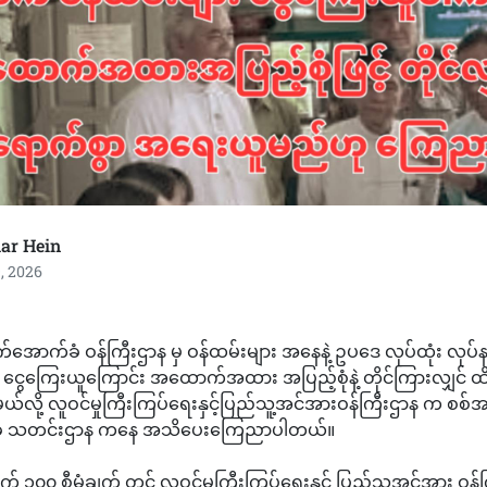
ar Hein
, 2026
အောက်ခံ ဝန်ကြီးဌာန မှ ဝန်ထမ်းများ အနေနဲ့ ဥပဒေ လုပ်ထုံး လုပ်န
 ငွေကြေးယူကြောင်း အထောက်အထား အပြည့်စုံနဲ့ တိုင်ကြားလျှင် ထ
လို့ လူဝင်မှုကြီးကြပ်ရေးနှင့်ပြည်သူ့အင်အားဝန်ကြီးဌာန က စစ်အစ
ံ သတင်းဌာန ကနေ အသိပေးကြေညာပါတယ်။
ရက် ၁၀၀ စီမံချက် တွင် လူဝင်မှုကြီးကြပ်ရေးနှင့် ပြည်သူ့အင်အား ဝန်