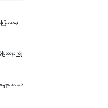
ေးကြီးလာတဲ့
့ပြဿနာကြုံ​
ကလူစုဆောင်းခံ