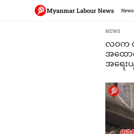
Myanmar Labour News
News
NEWS
လ၀က ဝန
အထောက်အ
အရေးယ