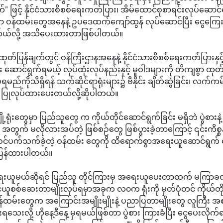
်" ဖြင့် နိုင်ငံသားစိစစ်ရေးကတ်ပြား၊ အိမ်ထောင်စုစာရင်းလုပ်ဆောင
ရာ ဝန်ထမ်းတွေအနေနဲ့ ဥပဒေထက်ကျော်ထွန် လုပ်ဆောင်ပြီး ငွေကြ
င်တယ်လို့ အသိပေးထားတာဖြစ်ပါတယ်။
တ်ပြန်ချက်တွင် ဝန်ကြီးဌာနအနေနဲ့ နိုင်ငံသားစိစစ်ရေးကတ်ပြားနှင့
ဆောင်ရွက်ရမယ့် လုပ်ထုံးလုပ်နည်းနှင့် မူဝါဒများကို တိကျစွာ ထုတ်
်ရမည်ကိုသိရှိရန် သက်ဆိုင်ရာရုံးများ၌ ဗီနိုင်း ချိတ်ဆွဲခြင်း၊ လက်က
ို့ ပြုလုပ်ထားပေးတယ်လို့ဆိုပါတယ်။
ို့ရုံးတွေမှာ ပြည်သူတွေ က ကိုယ်တိုင်ဆောင်ရွက်ခြင်း မရှိဘဲ ပွဲစားန
 အတွက် မလိုလားအပ်တဲ့ ဖြစ်စဉ်တွေ ဖြစ်ပွားခဲ့တာကြောင့် ၎င်းကိစ္စ
 ပါဝင်ပက်သက်ခဲ့တဲ့ ဝန်ထမ်း တွေကို ထိရောက်စွာအရေးယူဆောင်ရွက်
ြန်ထားပါတယ်။
ယူမယ်ဆိုရင် ပြည်သူ တိုင်ကြားမှ အရေးယူပေးတာထက် မကြာ
်ယူစစ်ဆေးတာမျိုးလုပ်ရမှာအခုက လ၀က ရုံးကို မှတ်ပုံတင် ကိုယ်တို
န်ထမ်းတွေက အကြောင်းအမျိုးမျိုးနဲ့ ပညာပြတာမျိုးတွေ လူကြီး အစည
သေးလို့ ဟိုနေ့ဒီနေ့ မှရမယ်ဖြစ်တာ ပွဲစား ကြားခံပြီး ငွေပေးလိုက်ရင်