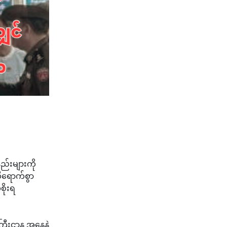
ည်းများကို
ိရောက်စွာ
ိုးရ
ကြီးဌာန အနေနဲ့