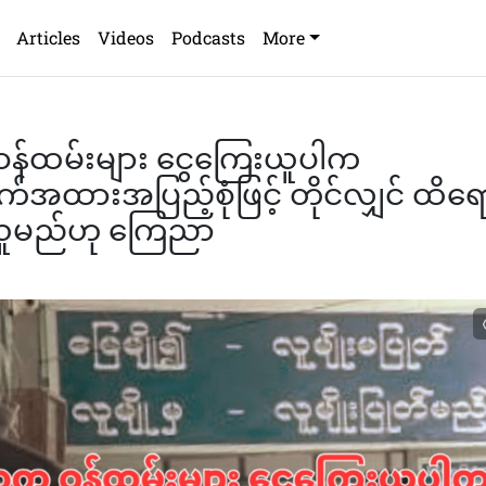
Articles
Videos
Podcasts
More
်ထမ်းများ ငွေကြေးယူပါက
ထားအပြည့်စုံဖြင့် တိုင်လျှင် ထိရေ
ူမည်ဟု ကြေညာ