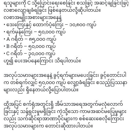
ရသူများကို C သို့ပြောင်းရေးစေခြင်း စသဖြင့် အဆင့်ချခြင်းဖြင့်
လစာလျော့ချခံရခြင်း ဖြစ်နေတယ်လို့ဆိုပါတယ်။
လစာအမျိုးအစားများအနေနဲ့
• ဒေးကြေးနှင့် ထောက်ပံ့ကြေး – ၁၀,၈၀၀ ကျပ်
• ရက်မှန်ကြေး – ၅၀,၀၀၀ ကျပ်
• A ဂရိတ် – ၈၅,၀၀၀ ကျပ်
• B ဂရိတ် – ၅၀,၀၀၀ ကျပ်
• C ဂရိတ် – ၃၀,၀၀၀ ကျပ်
ဟူ၍ ပေးအပ်နေကြောင်း သိရပါတယ်။
အလုပ်သမားများအနေနဲ့ ခွင့်ရက်များမပေးခြင်း၊ ခွင့်တောင်းပါ
က တစ်ရက်လျှင် ၅၀,၀၀၀ ကျပ် လျှော့ခံရခြင်း စသည့်ပြဿနာ
များလည်း ရှိနေတယ်လို့ပြောပါတယ်။
ထို့အပြင် စက်ရုံအတွင်းရှိ အိမ်သာအရေအတွက်မလုံလောက်
ခြင်းနှင့် သန့်ရှင်းမှုမရှိခြင်း ကဲ့သို့သော ကာမအဆင်မပြေမှုများ
လည်း သက်ဆိုင်ရာအာဏာပိုင်များက စစ်ဆေးစေလိုကြောင်း
အလုပ်သမားများက တောင်းဆိုထားပါတယ်။