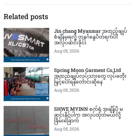
Related posts
Jin chang Myanmar အထည်ချုပ်
စံချိန်မရလို့ တနင်္ဂနွေပိတ်ရက်ပါ
အလုပ်ဆင်းခိုင်း
Aug 05, 2026
Spring Moon Garment Co,Ltd
အထည်ချုပ်လုပ်သားတွေ လုပ်ခတိုး
မြှင့်ပေးရန်တောင်းဆိုနေ
Aug 05, 2026
SHWE MYINN စက်ရုံ အချိန်ပို မ
ဆင်းနိုင်ပါက အလုပ်ထုတ်မယ်လို့
ခြိမ်းခြောက်
Aug 05, 2026