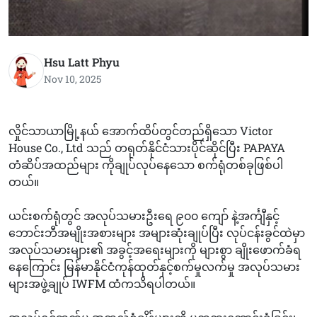
Hsu Latt Phyu
Nov 10, 2025
လှိုင်သာယာမြို့နယ် အောက်ထိပ်တွင်တည်ရှိသော Victor
House Co., Ltd သည် တရုတ်နိုင်ငံသားပိုင်ဆိုင်ပြီး PAPAYA
တံဆိပ်အထည်များ ကိုချုပ်လုပ်နေသော စက်ရုံတစ်ခုဖြစ်ပါ
တယ်။
ယင်းစက်ရုံတွင် အလုပ်သမားဦးရေ ၉၀၀ ကျော် နဲ့အင်္ကျီနှင့်
ဘောင်းဘီအမျိုးအစားများ အများဆုံးချုပ်ပြီး လုပ်ငန်းခွင်ထဲမှာ
အလုပ်သမားများ၏ အခွင့်အရေးများကို များစွာ ချိုးဖောက်ခံရ
နေကြောင်း မြန်မာနိုင်ငံကုန်ထုတ်နှင့်စက်မှုလက်မှု အလုပ်သမား
များအဖွဲ့ချုပ် IWFM ထံကသိရပါတယ်။