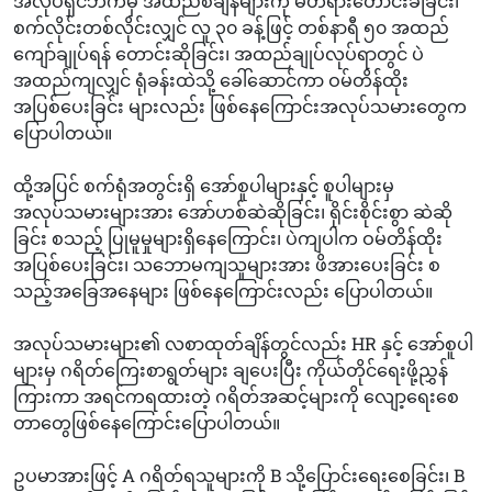
အလုပ်ရှင်ဘက်မှ အထည်စံချိန်များကို မတရားတောင်းခံခြင်း၊
စက်လိုင်းတစ်လိုင်းလျှင် လူ ၃၀ ခန့်ဖြင့် တစ်နာရီ ၅၀ အထည်
ကျော်ချုပ်ရန် တောင်းဆိုခြင်း၊ အထည်ချုပ်လုပ်ရာတွင် ပဲ
အထည်ကျလျှင် ရုံခန်းထဲသို့ ခေါ်ဆောင်ကာ ဝမ်တိန်ထိုး
အပြစ်ပေးခြင်း များလည်း ဖြစ်နေကြောင်းအလုပ်သမားတွေက
ပြောပါတယ်။
ထို့အပြင် စက်ရုံအတွင်းရှိ အော်စူပါများနှင့် စူပါများမှ
အလုပ်သမားများအား အော်ဟစ်ဆဲဆိုခြင်း၊ ရိုင်းစိုင်းစွာ ဆဲဆို
ခြင်း စသည့် ပြုမူမှုများရှိနေကြောင်း၊ ပဲကျပါက ဝမ်တိန်ထိုး
အပြစ်ပေးခြင်း၊ သဘောမကျသူများအား ဖိအားပေးခြင်း စ
သည့်အခြေအနေများ ဖြစ်နေကြောင်းလည်း ပြောပါတယ်။
အလုပ်သမားများ၏ လစာထုတ်ချိန်တွင်လည်း HR နှင့် အော်စူပါ
များမှ ဂရိတ်ကြေးစာရွတ်များ ချပေးပြီး ကိုယ်တိုင်ရေးဖို့ညွှန်
ကြားကာ အရင်ကရထားတဲ့ ဂရိတ်အဆင့်များကို လျော့ရေးစေ
တာတွေဖြစ်နေကြောင်းပြောပါတယ်။
ဥပမာအားဖြင့် A ဂရိတ်ရသူများကို B သို့ပြောင်းရေးစေခြင်း၊ B