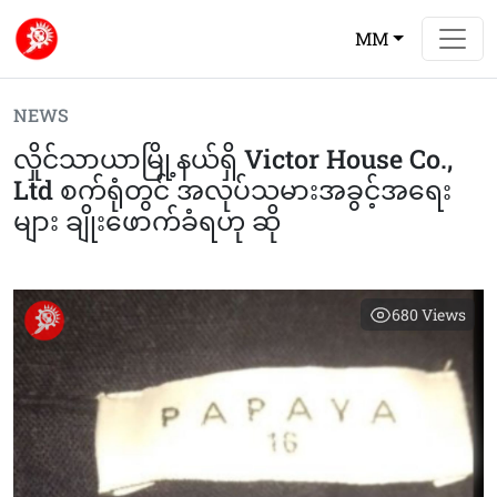
MM
NEWS
လှိုင်သာယာမြို့နယ်ရှိ Victor House Co.,
Ltd စက်ရုံတွင် အလုပ်သမားအခွင့်အရေး
များ ချိုးဖောက်ခံရဟု ဆို
680
Views