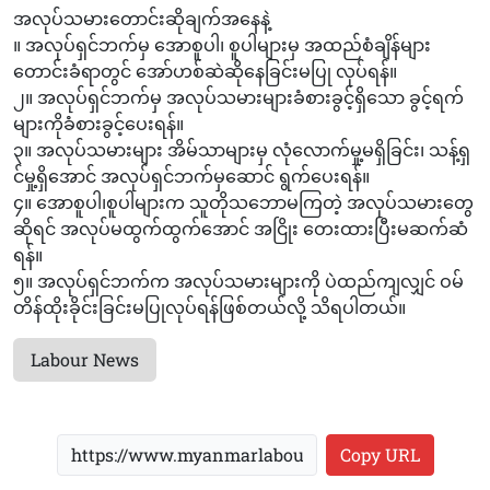
အလုပ်သမားတောင်းဆိုချက်အနေနဲ့
။ အလုပ်ရှင်ဘက်မှ အောစူပါ၊ စူပါများမှ အထည်စံချိန်များ
တောင်းခံရာတွင် အော်ဟစ်ဆဲဆိုနေခြင်းမပြု လုပ်ရန်။
၂။ အလုပ်ရှင်ဘက်မှ အလုပ်သမားများခံစားခွင့်ရှိသော ခွင့်ရက်
များကိုခံစားခွင့်ပေးရန်။
၃။ အလုပ်သမားများ အိမ်သာများမှ လုံလောက်မှု့မရှိခြင်း၊ သန့်ရှ
င်မှု့ရှိအောင် အလုပ်ရှင်ဘက်မှဆောင် ရွက်ပေးရန်။
၄။ အောစူပါ၊စူပါများက သူတိုသဘောမကြတဲ့ အလုပ်သမားတွေ
ဆိုရင် အလုပ်မထွက်ထွက်အောင် အငြိုး တေးထားပြီးမဆက်ဆံ
ရန်။
၅။ အလုပ်ရှင်ဘက်က အလုပ်သမားများကို ပဲထည်ကျလျှင် ဝမ်
တိန်ထိုးခိုင်းခြင်းမပြုလုပ်ရန်ဖြစ်တယ်လို့ သိရပါတယ်။
Labour News
Copy URL