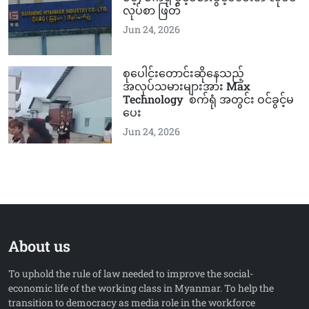
လုပ်စာ ဖြတ်
Jun 24, 2026
စုပေါင်းတောင်းဆိုနေသည့်
အလုပ်သမားများအား Max
Technology စက်ရုံ အတွင်း ဝင်ခွင့်မ
ပေး
Jun 24, 2026
About us
To uphold the rule of law needed to improve the social-
economic life of the working class in Myanmar. To help the
transition to democracy as media role in the workforce