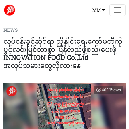
MM
NEWS
လုပ်ငန်းခွင်ဆိုင်ရာ ညှိနှိုင်းရေးကော်မတီကို
ပွင့်လင်းမြင်သာစွာ ပြန်လည်ဖွဲ့စည်းပေးဖို့
INNOVATION FOOD Co.,Ltd
အလုပ်သမားတွေလိုလားနေ
402
Views