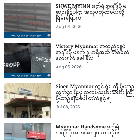
SHWE MYINN စက်ရုံ အချိန်ပို မ
ဆင်းနိုင်ပါက အလုပ်ထုတ်မယ်လို့
ခြိမ်းခြောက်
Aug 05, 2026
Victory Myanmar အထည်ချုပ်
အချိန်ပို မနက် ၃ နာရီအထိ တစ်ပတ်
လေးရက် ခေါ်ခိုင်း
Aug 05, 2026
Sioen Myanmar တွင် ရုံး ကြိုပို့ယာဉ်
ထွက်ခွာပြီးမှ အလုပ်သမားသမား ကြို
ပို့ယာဉ်များပေါ် တက်ခွင့် ရ
Jul 08, 2026
Myanmar Handsome စက်ရုံ
အချိန်ပို အတင်းကျပ် ဆင်းခိုင်း