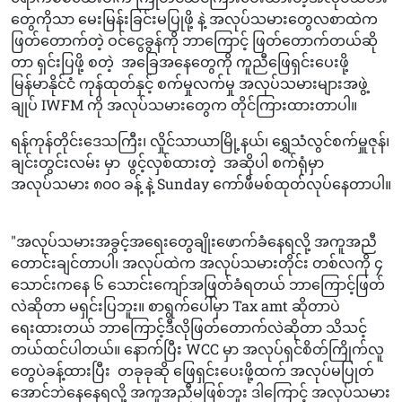
တွေကိုသာ မေးမြန်းခြင်းမပြုဖို့ နဲ့ အလုပ်သမားတွေလစာထဲက
ဖြတ်တောက်တဲ့ ဝင်ငွေခွန်ကို ဘာကြောင့် ဖြတ်တောက်တယ်ဆို
တာ ရှင်းပြဖို့ စတဲ့ အခြေအနေတွေကို ကူညီဖြေရှင်းပေးဖို့
မြန်မာနိုင်ငံ ကုန်ထုတ်နှင့် စက်မှုလက်မှု အလုပ်သမားများအဖွဲ့
ချုပ် IWFM ကို အလုပ်သမားတွေက တိုင်ကြားထားတာပါ။
ရန်ကုန်တိုင်းဒေသကြီး၊ လှိုင်သာယာမြို့နယ်၊ ရွှေသံလွင်စက်မှူဇုန်၊
ချင်းတွင်းလမ်း မှာ ဖွင့်လှစ်ထားတဲ့ အဆိုပါ စက်ရုံမှာ
အလုပ်သမား ၈၀၀ ခန့် နဲ့ Sunday ကော်ဖီမစ်ထုတ်လုပ်နေတာပါ။
"အလုပ်သမားအခွင့်အရေးတွေချိုးဖောက်ခံနေရလို့ အကူအညီ
တောင်းချင်တာပါ၊ အလုပ်ထဲက အလုပ်သမားတိုင်း တစ်လကို ၄
သောင်းကနေ ၆ သောင်းကျော်အဖြတ်ခံရတယ် ဘာကြောင့်ဖြတ်
လဲဆိုတာ မရှင်းပြဘူး။ စာရွက်ပေါ်မှာ Tax amt ဆိုတာပဲ
ရေးထားတယ် ဘာကြောင့်ဒီလိုဖြတ်တောက်လဲဆိုတာ သိသင့်
တယ်ထင်ပါတယ်။ နောက်ပြီး WCC မှာ အလုပ်ရှင်စိတ်ကြိုက်လူ
တွေပဲခန့်ထားပြီး တခုခုဆို ဖြေရှင်းပေးဖို့ထက် အလုပ်မပြုတ်
အောင်ဘဲနေနေရလို့ အကူအညီမဖြစ်ဘူး ဒါကြောင့် အလုပ်သမား