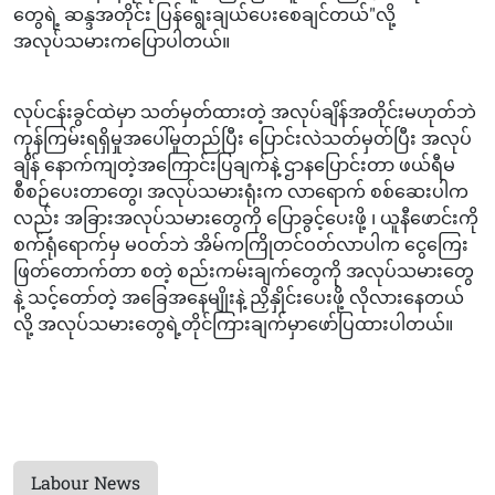
တွေရဲ့ ဆန္ဒအတိုင်း ပြန်ရွေးချယ်ပေးစေချင်တယ်"လို့
အလုပ်သမားကပြောပါတယ်။
လုပ်ငန်းခွင်ထဲမှာ သတ်မှတ်ထားတဲ့ အလုပ်ချိန်အတိုင်းမဟုတ်ဘဲ
ကုန်ကြမ်းရရှိမှုအပေါ်မူတည်ပြီး ပြောင်းလဲသတ်မှတ်ပြီး အလုပ်
ချိန် နောက်ကျတဲ့အကြောင်းပြချက်နဲ့ ဌာနပြောင်းတာ ဖယ်ရီမ
စီစဉ်ပေးတာတွေ၊ အလုပ်သမားရုံးက လာရောက် စစ်ဆေးပါက
လည်း အခြားအလုပ်သမားတွေကို ပြောခွင့်ပေးဖို့ ၊ ယူနီဖောင်းကို
စက်ရုံရောက်မှ မဝတ်ဘဲ အိမ်ကကြိုတင်ဝတ်လာပါက ငွေကြေး
ဖြတ်တောက်တာ စတဲ့ စည်းကမ်းချက်တွေကို အလုပ်သမားတွေ
နဲ့ သင့်တော်တဲ့ အခြေအနေမျိုးနဲ့ ညှိနှိုင်းပေးဖို့ လိုလားနေတယ်
လို့ အလုပ်သမားတွေရဲ့တိုင်ကြားချက်မှာဖော်ပြထားပါတယ်။
Labour News