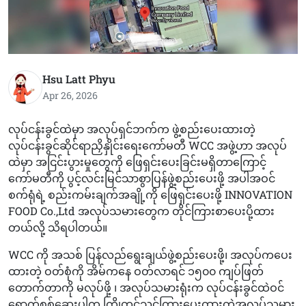
Hsu Latt Phyu
Apr 26, 2026
လုပ်ငန်းခွင်ထဲမှာ အလုပ်ရှင်ဘက်က ဖွဲ့စည်းပေးထားတဲ့
လုပ်ငန်းခွင်ဆိုင်ရာညှိနှိုင်းရေးကော်မတီ WCC အဖွဲ့ဟာ အလုပ်
ထဲမှာ အငြင်းပွားမှုတွေကို ဖြေရှင်းပေးခြင်းမရှိတာကြောင့်
ကော်မတီကို ပွင့်လင်းမြင်သာစွာပြန်ဖွဲ့စည်းပေးဖို့ အပါအဝင်
စက်ရုံရဲ့ စည်းကမ်းချက်အချို့ကို ဖြေရှင်းပေးဖို့ INNOVATION
FOOD Co.,Ltd အလုပ်သမားတွေက တိုင်ကြားစာပေးပို့ထား
တယ်လို့ သိရပါတယ်။
WCC ကို အသစ် ပြန်လည်ရွေးချယ်ဖွဲ့စည်းပေးဖို့၊ အလုပ်ကပေး
ထားတဲ့ ဝတ်စုံကို အိမ်ကနေ ဝတ်လာရင် ၁၅၀၀ ကျပ်ဖြတ်
တောက်တာကို မလုပ်ဖို့ ၊ အလုပ်သမားရုံးက လုပ်ငန်းခွင်ထဲဝင်
ရောက်စစ်ဆေးပါက ကြိုတင်သင်ကြားပေးထားတဲ့အလုပ်သမား