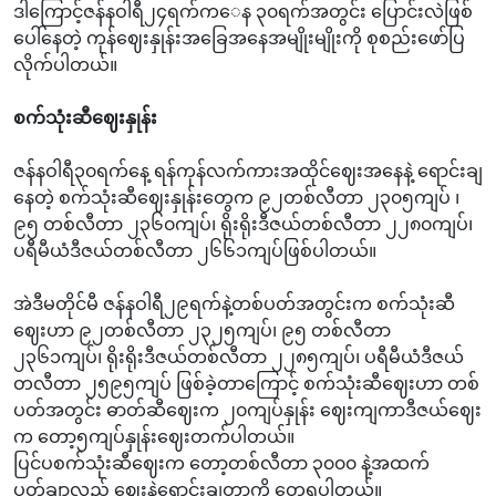
ဒါကြောင့်ဇန်နဝါရီ၂၄ရက်က‌ေန ၃၀ရက်အတွင်း ပြောင်းလဲဖြစ်
ပေါ်နေတဲ့ ကုန်ဈေးနှုန်းအခြေအနေအမျိုးမျိုးကို စုစည်းဖော်ပြ
လိုက်ပါတယ်။
စက်သုံးဆီဈေးနှုန်း
ဇန်နဝါရီ၃၀ရက်နေ့ ရန်ကုန်လက်ကားအထိုင်ဈေးအနေနဲ့ ရောင်းချ
နေတဲ့ စက်သုံးဆီဈေးနှုန်းတွေက ၉၂တစ်လီတာ ၂၃၀၅ကျပ် ၊
၉၅ တစ်လီတာ ၂၃၆၀ကျပ်၊ ရိုးရိုးဒီဇယ်တစ်လီတာ ၂၂၈၀ကျပ်၊
ပရီမီယံဒီဇယ်တစ်လီတာ ၂၆၆၁ကျပ်ဖြစ်ပါတယ်။
အဲဒီမတိုင်မီ ဇန်နဝါရီ၂၉ရက်နဲ့တစ်ပတ်အတွင်းက စက်သုံးဆီ
ဈေးဟာ ၉၂တစ်လီတာ ၂၃၂၅ကျပ်၊ ၉၅ တစ်လီတာ
၂၃၆၁ကျပ်၊ ရိုးရိုးဒီဇယ်တစ်လီတာ ၂၂၈၅ကျပ်၊ ပရီမီယံဒီဇယ်
တလီတာ ၂၅၉၅ကျပ် ဖြစ်ခဲ့တာကြောင့် စက်သုံးဆီဈေးဟာ တစ်
ပတ်အတွင်း ဓာတ်ဆီဈေးက ၂၀ကျပ်နှုန်း‌ ဈေးကျကာဒီဇယ်ဈေး
က တော့၅ကျပ်နှုန်းဈေးတက်ပါတယ်။
ပြင်ပစက်သုံးဆီဈေးက တော့တစ်လီတာ ၃၀၀၀ နဲ့အထက်
ပတ်ချာလည်‌ ဈေးနဲ့ရောင်းချတာကို တွေ့ရပါတယ်။