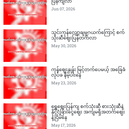
ပြန်ကျလာ
Jun 07, 2026
သွင်းကုန်လျော့ချမှုဂယက်ကြောင့် စက်
သုံးဆီဈေးပြန်တက်လာ
May 30, 2026
ကုန်ဈေးနှုန်း မြင့်တက်ပေမယ့် အခြေခံ
လုပ်ခ နိမ့်ပါးနေ
May 23, 2026
ရွှေဈေးပြန်ကျ စက်သုံးဆီ စားသုံးဆီနဲ့
နိုင်ငံခြားငွေဈေး အကျမရှိအတက်ဈေး
နဲ့ငြိမ်နေ
May 17, 2026