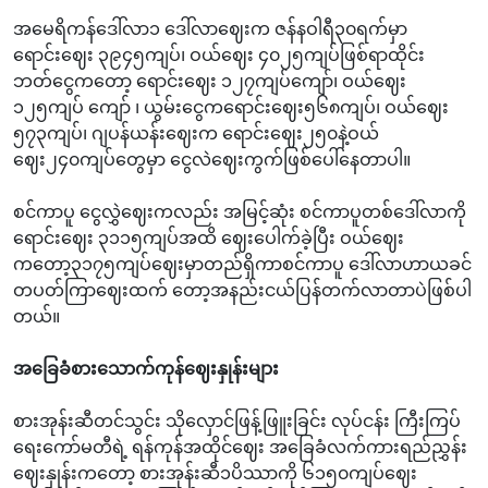
အမေရိကန်ဒေါ်လာ၁‌ ဒေါ်လာဈေးက ဇန်နဝါရီ၃၀ရက်မှာ
ရောင်းဈေး ၃၉၄၅ကျပ်၊ ဝယ်ဈေး ၄၀၂၅ကျပ်ဖြစ်ရာထိုင်း
ဘတ်ငွေကတော့ ရောင်းဈေး ၁၂၇ကျပ်ကျော်၊ ဝယ်ဈေး
၁၂၅ကျပ် ကျော် ၊ ယွမ်းငွေကရောင်းဈေး၅၆၈ကျပ်၊ ဝယ်ဈေး
၅၇၃ကျပ်၊ ဂျပန်ယန်းဈေးက ရောင်းဈေး၂၅၀နဲ့ဝယ်
ဈေး၂၄၀ကျပ်တွေမှာ ငွေလဲဈေးကွက်ဖြစ်ပေါ်နေတာပါ။
စင်ကာပူ ငွေလွှဲဈေးကလည်း အမြင့်ဆုံး စင်ကာပူတစ်ဒေါ်လာကို
ရောင်းဈေး ၃၁၁၅ကျပ်အထိ ဈေးပေါက်ခဲ့ပြီး ဝယ်ဈေး
ကတော့၃၁၇၅ကျပ်ဈေးမှာတည်ရှိကာစင်ကာပူ‌ ဒေါ်လာဟာယခင်
တပတ်ကြာဈေးထက်‌ တော့အနည်းငယ်ပြန်တက်လာတာပဲဖြစ်ပါ
တယ်။
အခြေခံစားသောက်ကုန်ဈေးနှုန်းများ
စားအုန်းဆီတင်သွင်း သိုလှောင်ဖြန့်ဖြူးခြင်း လုပ်ငန်း ကြီးကြပ်
ရေးကော်မတီရဲ့ ရန်ကုန်အထိုင်ဈေး အခြေခံလက်ကားရည်ညွှန်း
ဈေးနှုန်းကတော့ စားအုန်းဆီ၁ပိဿာကို ၆၁၅၀ကျပ်ဈေး