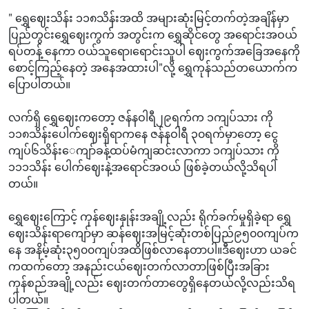
" ရွှေဈေးသိန်း ၁၁၈သိန်းအထိ အများဆုံးမြင့်တက်တဲ့အချိန်မှာ
ပြည်တွင်းရွှေဈေးကွက် အတွင်းက ရွှေဆိုင်တွေ အရောင်းအဝယ်
ရပ်တန့် နေကာ ဝယ်သူရော၊ရောင်းသူပါ ဈေးကွက်အခြေအနေကို
စောင့်ကြည့်နေတဲ့ အနေအထားပါ"လို့ ရွှေကုန်သည်တယောက်က
ပြောပါတယ်။
လက်ရှိ ရွှေဈေးကတော့ ဇန်နဝါရီ၂၉ရက်က ၁ကျပ်သား ကို
၁၁၈သိန်းပေါက်ဈေးရှိရာကနေ ဇန်နဝါရီ ၃၀ရက်မှာတော့ ငွေ
ကျပ်၆သိန်း‌ေကျာ်ခန့်ထပ်မံကျဆင်းလာကာ ၁ကျပ်သား ကို
၁၁၁သိန်း ပေါက်ဈေးနဲ့အရောင်အဝယ် ဖြစ်ခဲ့တယ်လို့သိရပါ
တယ်။
ရွှေဈေးကြောင့် ကုန်ဈေးနှုန်းအချို့လည်း ရိုက်ခက်မှုရှိခဲ့ရာ ရွှေ
ဈေးသိန်းရာကျော်မှာ ဆန်ဈေးအမြင့်ဆုံးတစ်ပြည်၉၅၀၀ကျပ်က
နေ အနိမ့်ဆုံး၃၅၀၀ကျပ်အထိဖြစ်လာနေတာပါ။ဒီဈေးဟာ ယခင်
ကထက်တော့ အနည်းငယ်ဈေးတက်လာတာဖြစ်ပြီးအခြား
ကုန်စည်အချို့လည်း‌ ဈေးတက်တာတွေရှိနေတယ်လို့လည်းသိရ
ပါတယ်။