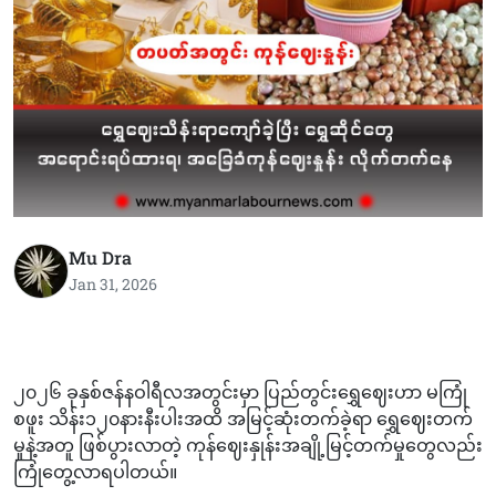
Mu Dra
Jan 31, 2026
၂၀၂၆ ခုနှစ်ဇန်နဝါရီလအတွင်းမှာ ပြည်တွင်းရွှေဈေးဟာ မကြုံ
စဖူး သိန်း၁၂၀နားနီးပါးအထိ အမြင့်ဆုံးတက်ခဲ့ရာ ရွှေဈေးတက်
မှုနဲ့အတူ ဖြစ်ပွားလာတဲ့ ကုန်ဈေးနှုန်းအချို့မြင့်တက်မှုတွေလည်း
ကြုံတွေ့လာရပါတယ်။