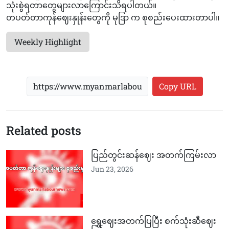
သုံးစွဲရတာတွေများလာကြောင်းသိရပါတယ်။
တပတ်တာကုန်ဈေးနှုန်းတွေကို မုဒြာ က စုစည်းပေးထားတာပါ။
Weekly Highlight
Copy URL
Related posts
ပြည်တွင်းဆန်ဈေး အတက်ကြမ်းလာ
Jun 23, 2026
ရွှေဈေးအတက်ပြပြီး စက်သုံးဆီဈေး