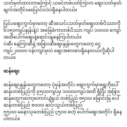
သတ်မှတ်ထားတာကြောင့် ယခင်တစ်ပတ်ကြာက ဈေးသတ်မှတ်
ချက်အတိုင်းမပြောင်းလဲပဲရှိနေပါတယ်။
ပြင်ပဈေးကွက်မှာတော့ ဆီအသင်းသတ်မှတ်ဈေးတစ်ပိဿာကို
၆၁၅၀ကျပ်နှုန်းနဲ့ပဲ အခြေခံကာတစ်ပိဿာ ကျပ် ၁၀ဝ၀၀ ကျော်
အထိပေါက်ဈေးနဲ့ရောင်းချနေကြပါတယ်။
ပဲဆီ၊ နေကြာဆီနဲ့ အခြားဆီဈေးနှုန်းတွေကတော့ ငွေ
ကျပ်၂၀၀၀၀ ဝန်းကျင်မှာပဲ ဈေးအစားစားရှိနေတယ်လို့ဆိုပါ
တယ်။
ဆန်ဈေး
ဆန်ဈေးနှုန်းတွေကတော့ ပုံမှန်အတိုင်း ဈေးကွက်မှာရွှေဘိုပေါ်
ဆန်းတစ်ပြည်ကို ၉၅၀၀ကျပ်မှ ၁၀၀၀၀ကျပ်အထိ ရှိပြီး အခြား
ဆန်တွေကတော့တောင်ပျံရှယ် တစ်ပြည် ၈၅၀၀၊ မြောင်းမြ ပေါ်
ဆန်းတစ်ပြည် ၈၀၀၀၊ ဆင်းသွယ်တစ်ပြည်
၅၅၀၀၊ မနောသုခတစ်ပြည် ၄၅၀၀ စတဲ့ ပေါက်ဈေးအတိုင်း ရှိနေ
ပါတယ်။