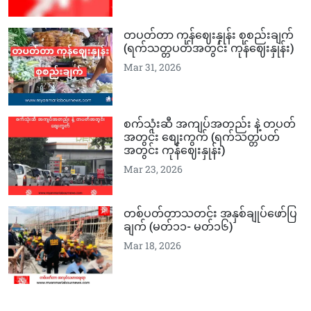
တပတ်တာ ကုန်ဈေးနှုန်း စုစည်းချက်
(ရက်သတ္တပတ်အတွင်း ကုန်ဈေးနှုန်း)
Mar 31, 2026
စက်သုံးဆီ အကျပ်အတည်း နဲ့ တပတ်
အတွင်း စျေးကွက် (ရက်သတ္တပတ်
အတွင်း ကုန်ဈေးနှုန်း)
Mar 23, 2026
တစ်ပတ်တာသတင်း အနှစ်ချုပ်ဖော်ပြ
ချက် (မတ်၁၁-‌‌ မတ်၁၆)
Mar 18, 2026