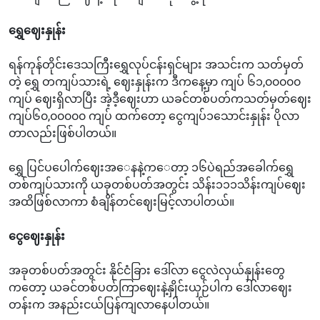
ရွှေဈေးနှုန်း
ရန်ကုန်တိုင်းဒေသကြီးရွှေလုပ်ငန်းရှင်များ အသင်းက သတ်မှတ်
တဲ့ ရွှေ တကျပ်သားရဲ့ ဈေးနှုန်းက‌‌ ဒီကနေ့မှာ ကျပ် ၆၁,၀၀၀၀၀
ကျပ် ဈေးရှိလာပြီး အဲ့ဒီ့ဈေးဟာ ယခင်တစ်ပတ်ကသတ်မှတ်ဈေး
ကျပ်၆၀,၀၀၀၀၀ ကျပ် ထက်တော့ ငွေကျပ်၁သောင်းနှုန်း ပိုလာ
တာလည်းဖြစ်ပါတယ်။
ရွှေ ပြင်ပပေါက်ဈေးအ‌ေနနဲ့က‌ေတာ့ ၁၆ပဲရည်အခေါက်ရွှေ
တစ်ကျပ်သားကို ယခုတစ်ပတ်အတွင်း သိန်း၁၁၁သိန်းကျပ်ဈေး
အထိဖြစ်လာကာ စံချိန်တင်ဈေးမြင့်လာပါတယ်။
ငွေဈေးနှုန်း
အခုတစ်ပတ်အတွင်း နိုင်ငံခြား ဒေါ်လာ ငွေလဲလှယ်နှုန်းတွေ
ကတော့ ယခင်တစ်ပတ်ကြာဈေးနဲ့နှိုင်းယှဉ်ပါက ဒေါ်လာဈေး
တန်းက အနည်းငယ်ပြန်ကျလာနေပါတယ်။