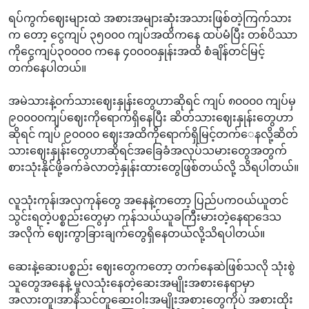
ရပ်ကွက်ဈေးများထဲ အစားအများဆုံးအသားဖြစ်တဲ့ကြက်သား
က တော့ ငွေကျပ် ၃၅၀၀၀ ကျပ်အထိကနေ ထပ်မံပြီး တစ်ပိဿာ
ကိုငွေကျပ်၃၀၀၀၀ ကနေ ၄၀၀၀၀နှုန်းအထိ စံချိန်တင်မြင့်
တက်နေပါတယ်။
အမဲသားနဲ့၀က်သားဈေးနှုန်းတွေဟာဆိုရင် ကျပ် ‌၈၀၀၀၀ ကျပ်မှ
၉၀၀၀၀ကျပ်ဈေးကိုရောက်ရှိနေပြီး ဆိတ်သားဈေးနှုန်းတွေဟာ
ဆိုရင် ကျပ် ၉၀၀၀၀ ဈေးအထိကိုရောက်ရှိမြင့်တက်‌ေနလို့ဆိတ်
သားဈေးနှုန်းတွေဟာဆိုရင်အခြေခံအလုပ်သမားတွေအတွက်
စားသုံးနိုင်ဖို့ခက်ခဲလာတဲ့နှုန်းထားတွေဖြစ်တယ်လို့ သိရပါတယ်။
လူသုံးကုန်၊အလှကုန်တွေ အနေနဲ့ကတော့ ပြည်ပကဝယ်ယူတင်
သွင်းရတဲ့ပစ္စည်းတွေမှာ ကုန်သယ်ယူခကြီးမားတဲ့နေရာဒေသ
အလိုက် ဈေးကွာခြားချက်တွေရှိနေတယ်လို့သိရပါတယ်။
ဆေးနဲ့ဆေးပစ္စည်း ဈေးတွေကတော့ တက်နေဆဲဖြစ်သလို သုံးစွဲ
သူတွေအနေနဲ့ မူလသုံးနေတဲ့ဆေးအမျိုးအစားနေရာမှာ
အလားတူ၊အာနိသင်တူဆေးဝါးအမျိုးအစားတွေကိုပဲ အစားထိုး