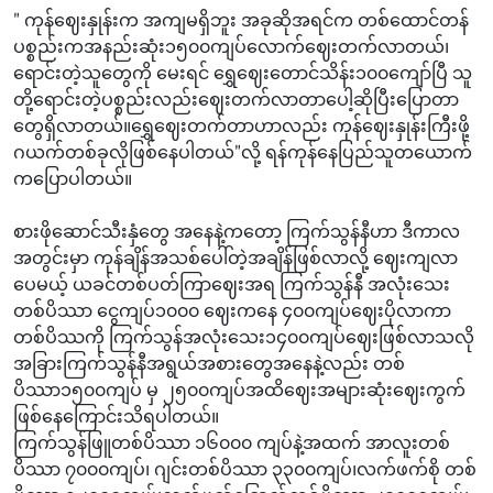
" ကုန်ဈေးနှုန်းက အကျမရှိဘူး အခုဆိုအရင်က တစ်ထောင်တန်
ပစ္စည်းကအနည်းဆုံး၁၅၀၀ကျပ်လောက်ဈေးတက်လာတယ်၊
ရောင်းတဲ့သူတွေကို မေးရင် ရွှေဈေးတောင်သိန်း၁၀၀ကျော်ပြီ သူ
တို့ရောင်းတဲ့ပစ္စည်းလည်းဈေးတက်လာတာပေါ့ဆိုပြီးပြောတာ
တွေရှိလာတယ်။ရွှေဈေးတက်တာဟာလည်း ကုန်ဈေးနှုန်းကြီးဖို့
ဂယက်တစ်ခုလိုဖြစ်နေပါတယ်"လို့ ရန်ကုန်နေပြည်သူတယောက်
ကပြောပါတယ်။
စားဖိုဆောင်သီးနှံတွေ အနေနဲ့ကတော့ ကြက်သွန်နီဟာ ဒီကာလ
အတွင်းမှာ ကုန်ချိန်အသစ်ပေါ်တဲ့အချိန်ဖြစ်လာလို့ ဈေးကျလာ
ပေမယ့် ယခင်တစ်ပတ်ကြာဈေးအရ ကြက်သွန်နီ အလုံးသေး
တစ်ပိဿာ ငွေကျပ်၁၀၀၀ ဈေးကနေ ၄၀‌၀ကျပ်ဈေးပိုလာကာ
တစ်ပိဿကို ကြက်သွန်အလုံးသေး၁၄၀၀ကျပ်ဈေးဖြစ်လာသလို
အခြားကြက်သွန်နီအရွယ်အစားတွေအနေနဲ့လည်း တစ်
ပိဿာ၁၅၀၀ကျပ် မှ ၂၅၀၀ကျပ်အထိဈေးအများဆုံးဈေးကွက်
ဖြစ်နေကြောင်းသိရပါတယ်။
ကြက်သွန်ဖြူတစ်ပိဿာ ၁၆၀၀၀ ကျပ်နဲ့အထက် အာလူးတစ်
ပိဿာ ၇၀၀၀ကျပ်၊ ဂျင်းတစ်ပိဿာ ၃၃၀၀ကျပ်၊လက်ဖက်စို တစ်