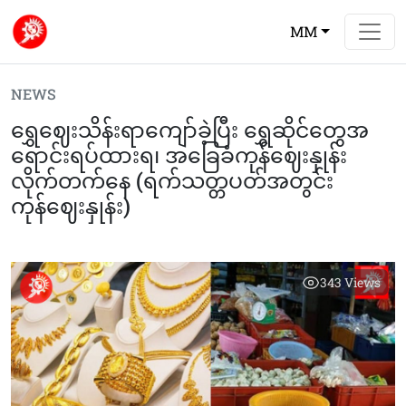
MM
NEWS
ရွှေဈေးသိန်းရာကျော်ခဲ့ပြီး ရွှေဆိုင်တွေအ
ရောင်းရပ်ထားရ၊ အခြေခံကုန်ဈေးနှုန်း
လိုက်တက်နေ (ရက်သတ္တပတ်အတွင်း
ကုန်ဈေးနှုန်း)
343
Views