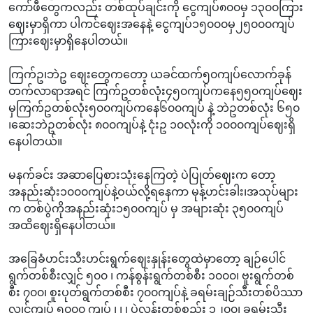
ကော်ဖီတွေကလည်း တစ်ထုပ်ချင်းကို ငွေကျပ်၈၀၀မှ ၁၃၀၀ကြား
ဈေးမှာရှိကာ ပါကင်ဈေးအနေနဲ့ ငွေကျပ်၁၅၀၀၀မှ၂၅၀၀၀ကျပ်
ကြားဈေးမှာရှိနေပါတယ်။
ကြက်ဥ၊ဘဲဥ ဈေးတွေကတော့ ယခင်ထက်၅၀ကျပ်လောက်ခုန်
တက်လာရာအရင် ကြက်ဥတစ်လုံး၄၅၀ကျပ်ကနေ၅၅၀ကျပ်ဈေး
မှကြက်ဥတစ်လုံး၅၀၀ကျပ်ကနေ၆၀၀ကျပ် နဲ့ ဘဲဥတစ်လုံး ၆၅၀
၊ဆေးဘဲဥတစ်လုံး ၈၀၀ကျပ်နဲ့ ငုံးဥ ၁၀လုံးကို ‌၁၀၀၀ကျပ်ဈေးရှိ
နေပါတယ်။
မနက်ခင်း အဆာပြေစားသုံးနေကြတဲ့ ပဲပြုတ်ဈေးက‌ တော့
အနည်းဆုံး၁၀၀၀ကျပ်နဲ့ဝယ်လို့ရနေကာ မုန့်ဟင်းခါး၊အသုပ်များ
က တစ်ပွဲကိုအနည်းဆုံး၁၅၀၀ကျပ် မှ အများဆုံး ၃၅၀၀ကျပ်
အထိဈေးရှိနေပါတယ်။
အခြေခံဟင်းသီးဟင်းရွက်ဈေးနှုန်းတွေထဲမှာတော့ ချဉ်ပေါင်
ရွက်တစ်စီးလျှင် ၅၀၀ ၊ ကန်စွန်းရွက်တစ်စီး ၁၀၀၀၊ ဗူးရွက်တစ်
စီး ၇၀၀၊ စူးပုတ်ရွက်တစ်စီး ၇၀၀ကျပ်နဲ့ ခရမ်းချဉ်သီးတစ်ပိဿာ
လျှင်ကျပ် ၅၀၀၀ ကျပ် ၊ ၊ ၊ ပဲလွန်းတစ်စည်း ၁၂၀၀၊ ခရမ်းသီး