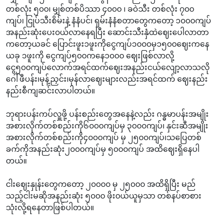
တစ်လုံး ၅၀၀၊ မျှစ်တစ်ပိဿာ ၄၀၀၀ ၊ ခဝဲသီး တစ်လုံး ၇၀၀
ကျပ်၊ ငြုပ်သီးစိမ်းနဲ့ နံနံပင်၊ ရှမ်းနံနံစတာတွေကတော့ ၁၀၀၀ကျပ်
အနည်းဆုံးပေး၀ယ်လာနေရပြီး ဆောင်းသီးနှံထဲဈေးပေါလာတာ
ကတော့ယခင် ပြောင်းဖူး၁ဖူးကိုငွေကျပ်၁၀၀၀မှ၁၅၀၀ဈေးကနေ
ယခု ၁ဖူးကို ငွေကျပ်၅၀၀ကနေ၁၀၀၀ ဈေးဖြစ်လာလို့
ငွေ၅၀၀ကျပ်လောက်အရင်ထက်ဈေးအနည်းငယ်လျော့လာသလို
ဂေါ်ဖီပန်း၊မုန့်ညှင်း၊မုန်လာဈေးများလည်းအရင်ထက် ဈေးနည်း
နည်းစီကျဆင်းလာပါတယ်။
ဘုရားပန်းကပ်လှူဖို့ ပန်းစည်းတွေအနေနဲ့လည်း ဂန္ဓမာပန်းအမျိုး
အစားလိုက်တစ်စည်းကို၆၀၀၀ကျပ်မှ ၃၀၀၀ကျပ်၊ နှင်းဆီအမျိုး
အစားလိုက်တစ်စည်းကို၄၀၀၀ကျပ် မှ ၂၅၀၀ကျပ်၊သပြေတစ်
ခက်ကိုအနည်းဆုံး၂၀၀၀ကျပ်မှ ၅၀၀၀ကျပ် အထိဈေးရှိနေပါ
တယ်။
ငါးဈေးနှုန်းတွေကတော့ ၂၀၀၀၀ မှ ၂၅၀၀၀ အထိရှိပြီး မည်
သည့်ငါးမဆိုအနည်းဆုံး ၅၀၀၀ ဖိုး၀ယ်ယူမှသာ တစ်နပ်စာစား
သုံးလို့ရနေတာဖြစ်ပါတယ်။