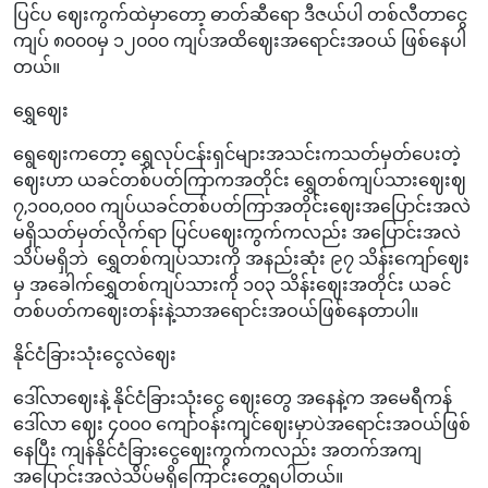
ပြင်ပ ဈေးကွက်ထဲမှာတော့ ဓာတ်ဆီရော ဒီဇယ်ပါ တစ်လီတာငွေ
ကျပ် ၈၀၀၀မှ ၁၂၀၀၀ ကျပ်အထိဈေးအရောင်းအဝယ် ဖြစ်နေပါ
တယ်။
ရွှေဈေး
ရွေဈေးကတော့ ရွှေလုပ်ငန်းရှင်များအသင်းကသတ်မှတ်ပေးတဲ့
ဈေးဟာ ယခင်တစ်ပတ်ကြာကအတိုင်း ရွှေတစ်ကျပ်သားဈေးဈ
၇,၁၀၀,၀၀၀ ကျပ်ယခင်တစ်ပတ်ကြာအတိုင်းဈေးအပြောင်းအလဲ
မရှိသတ်မှတ်လိုက်ရာ ပြင်ပဈေးကွက်ကလည်း အပြောင်းအလဲ
သိပ်မရှိဘဲ ရွှေတစ်ကျပ်သားကို အနည်းဆုံး ၉၇ သိန်းကျော်ဈေး
မှ အခေါက်ရွှေတစ်ကျပ်သားကို ၁၀၃ သိန်းဈေးအတိုင်း ယခင်
တစ်ပတ်ကဈေးတန်းနဲ့သာအရောင်းအဝယ်ဖြစ်နေတာပါ။
နိုင်ငံခြားသုံးငွေလဲဈေး
ဒေါ်လာဈေးနဲ့ နိုင်ငံခြားသုံးငွေ ဈေးတွေ အနေနဲ့က အမေရီကန်
ဒေါ်လာ ဈေး ၄၀၀၀ ကျော်ဝန်းကျင်ဈေးမှာပဲအရောင်းအဝယ်ဖြစ်
နေပြီး ကျန်နိုင်ငံခြားငွေဈေးကွက်ကလည်း အတက်အကျ
အပြောင်းအလဲသိပ်မရှိကြောင်းတွေ့ရပါတယ်။