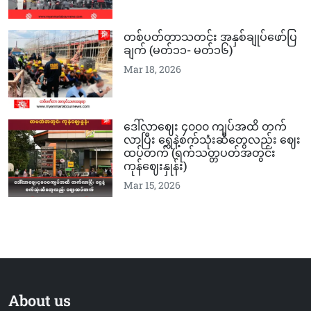
တစ်ပတ်တာသတင်း အနှစ်ချုပ်ဖော်ပြ
ချက် (မတ်၁၁-‌‌ မတ်၁၆)
Mar 18, 2026
ဒေါ်လာဈေး ၄၀၀၀ ကျပ်အထိ တက်
လာပြီး ရွှေနဲ့စက်သုံးဆီတွေလည်း ဈေး
ထပ်တက် (ရက်သတ္တပတ်အတွင်း
ကုန်ဈေးနှုန်း)
Mar 15, 2026
About us