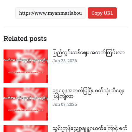
Copy URL
Related posts
ပြည်တွင်းဆန်ဈေး အတက်ကြမ်းလာ
Jun 23, 2026
ရွှေဈေးအတက်ပြပြီး စက်သုံးဆီဈေး
ပြန်ကျလာ
Jun 07, 2026
သွင်းကုန်လျော့ချမှုဂယက်ကြောင့် စက်