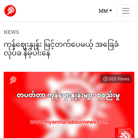
MM
NEWS
ကုန်ဈေးနှုန်း မြင့်တက်ပေမယ့် အခြေခံ
လုပ်ခ နိမ့်ပါးနေ
303
Views