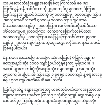
စားဖိုဆောင်သီးနှံအမျိုးအစားဖြစ်တဲ့ ကြက်သွန် ဈေးမှာ
ကြက်သွန်အနီ တစ်ပိဿာကို ၂၅၀၀ကျပ်မှ ၅၀၀၀ကျပ်ကြား၊
ကြက်သွန်အဖြူတစ်ပိဿာကို ၁၅၀၀၀ကျပ်မှ၂၀၀၀၀ကျပ်ကြား၊
အာလူးတစ်ပိဿာကို ၇၀၀၀ မှ ၁၀၀၀၀ကြား၊ ဂျင်းတစ်
ပိဿာ၁၀‌၀၀၀ကျပ်မှ ၂၀၀၀၀ကြား၊ လက်ဖက်အစိုတစ်ပိဿာ
၁၆၀၀၀ကျပ်မှ၂၀၀၀၀ကြား၊ လက်ဖက်ခြောက်တစ်ပိဿာ
၁၀၀၀၀ကျပ်မှ ၂၀၀၀၀ကြား၊ နှစ်ပြန်ကြော်တစ်ပိဿာ၂၄၀၀၀
ကျပ်မှ ၂၇၀၀၀ ကျပ်ကြားစတဲ့ဈေးတွေအတိုင်းအရောင်းအဝယ်
ဖြစ်နေပါတယ်။
မနက်ခင်း အဆာပြေ အနေနဲ့စားသုံးနေကြတဲ့ ပဲပြုတ်ဈေးက‌
တော့အနည်းဆုံး ၁၀၀၀ ကျပ်နဲ့ဝယ်လို့ရနေကာ မုန့်ဟင်းခါး၊
အသုပ်များက တစ်ပွဲကိုအနည်းဆုံး ၁၅၀၀ကျပ် မှ အများဆုံး
၃၅၀၀ကျပ်၊ နံပြား၊အီကြာ‌ကွေး ၁ ခုဈေး ၁၀၀၀ကျပ် နဲ့ စမူဆာ၁ခု
ဈေး ၅၀၀ ကျပ်အထိဈေးရှိနေပါတယ်။
ကြက်ဥ၊ ဘဲဥ ဈေးတွေကတော့ ယခင်တစ်ပတ်ထက်အနည်းငယ်
ကျဆင်းလာရာ ယခင်က ကြက်ဥ ၁လုံး၆၅၀ကျပ်ဈေးကနေယခု
တစ်ပတ်မှာ ကြက်ဥ၁လုံးအများဆုံး၅၀၀ကျပ်ဈေး၊ ဘဲဥ၁လုံး