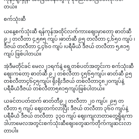
တယ်။
စက်သုံးဆီ
ယနေ့စက်သုံးဆီ ရန်ကုန်အထိုင်လက်ကားဈေးမှာတော့ ဓာတ်ဆီ
၉၂ တလီတာ ၄,၅၈၅ ကျပ် ၊ဓာတ်ဆီ ၉၅ တလီတာ ၄,၆၅၀ ကျပ် ၊
ဒီဇယ် တလီတာ ၄,၄၆၀ ကျပ် ၊ပရီမီယံ ဒီဇယ် တလီတာ ၅,၈၁၅
ကျပ် ဖြစ်ပါတယ်။
အဲ့ဒီမတိုင်ခင် မေလ၂၁ရက်နဲ့ ရှေ့တစ်ပတ်အတွင်းက စက်သုံးဆီ
ဈေးကတော့ ဓာတ်ဆီ ၉၂ တစ်လီတာ ၄၅၆၅ကျပ်၊ ဓာတ်ဆီ ၉၅
တစ်လီတာ၄၆၄၅ကျပ်၊ ရိုးရိုးဒီဇယ် တစ်လီတာ၄၈၂၀ကျပ်နဲ့
ပရီမီယံဒီဇယ် တစ်လီတာ၅၈၁၅ကျပ်ဖြစ်ပါတယ်။
ယခင်တပတ်ထက် ဓာတ်တီ၉၂ တလီတာ ၂၀ ကျပ်၊ ၉၅ တ
လီတာ ၅ ကျပ် ဈေးတက်လာပြီး ဒီဇယ် တလီတာ ၃၆၀ ကျပ်နဲ့
ပရီမီယံ ဒီဇယ် တလီတာ ၃၃၀ ကျပ် ဈေးကျလာတာတွေ့ရှိရကာ
ဒါဟာမေလအတွင်းစက်သုံးဆီဈေးတွေဆက်တိုက်ကျဆင်းလာ
တာပါ။