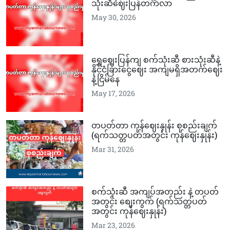
သုံးဆီဈေးပြန်တက်လာ
May 30, 2026
ရွှေဈေးပြန်ကျ စက်သုံးဆီ စားသုံးဆီနဲ့
နိုင်ငံခြားငွေဈေး အကျမရှိအတက်ဈေး
နဲ့ငြိမ်နေ
May 17, 2026
တပတ်တာ ကုန်ဈေးနှုန်း စုစည်းချက်
(ရက်သတ္တပတ်အတွင်း ကုန်ဈေးနှုန်း)
Mar 31, 2026
စက်သုံးဆီ အကျပ်အတည်း နဲ့ တပတ်
အတွင်း စျေးကွက် (ရက်သတ္တပတ်
အတွင်း ကုန်ဈေးနှုန်း)
Mar 23, 2026