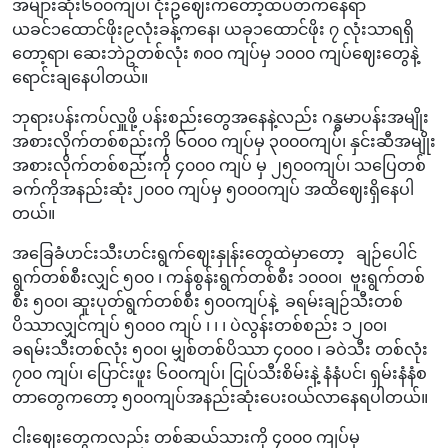
အများဆုံး၆၀၀ကျပ်၊ ငုံးဥဈေးကတော့ထပ်တက်နေရာ
ယခင်၁ထောင်ဖိုး၉လုံးခန့်ကနေ၊ ယခု၁ထောင်ဖိုး ၇ လုံးသာရရှိ
တော့ရာ၊ ဆေးဘဲဥတစ်လုံး ၈၀၀ ကျပ်မှ ၁၀၀၀ ကျပ်ဈေးတွေနဲ့
ရောင်းချနေပါတယ်။
ဘုရားပန်းကပ်လှူဖို့ ပန်းစည်းတွေအနေနဲ့လည်း ဂန္ဓမာပန်းအမျိုး
အစားလိုက်တစ်စည်းကို ၆၀၀၀ ကျပ်မှ ၃၀၀၀ကျပ်၊ နှင်းဆီအမျိုး
အစားလိုက်တစ်စည်းကို ၄၀၀၀ ကျပ် မှ ၂၅၀၀ကျပ်၊ သပြေတစ်
ခက်ကိုအနည်းဆုံး၂၀၀၀ ကျပ်မှ ၅၀၀၀ကျပ် အထိဈေးရှိနေပါ
တယ်။
အခြေခံဟင်းသီးဟင်းရွက်ဈေးနှုန်းတွေထဲမှာတော့ ချဉ်ပေါင်
ရွက်တစ်စီးလျှင် ၅၀၀ ၊ ကန်စွန်းရွက်တစ်စီး ၁၀၀၀၊ ဗူးရွက်တစ်
စီး ၅၀၀၊ ဆူးပုတ်ရွက်တစ်စီး ၅၀၀ကျပ်နဲ့ ခရမ်းချဉ်သီးတစ်
ပိဿာလျှင်ကျပ် ၅၀၀၀ ကျပ် ၊ ၊ ၊ ပဲလွန်းတစ်စည်း ၁၂၀၀၊
ခရမ်းသီးတစ်လုံး ၅၀၀၊ မျှစ်တစ်ပိဿာ ၄၀၀၀ ၊ ခဝဲသီး တစ်လုံး
၇၀၀ ကျပ်၊ ပြောင်းဖူး ၆၀၀ကျပ်၊ ငြုပ်သီးစိမ်းနဲ့ နံနံပင်၊ ရှမ်းနံနံစ
တာတွေကတော့ ၅၀၀ကျပ်အနည်းဆုံးပေး၀ယ်လာနေရပါတယ်။
ငါးဈေးတွေကလည်း တစ်ဆယ်သားကို ၄၀၀၀ ကျပ်မှ