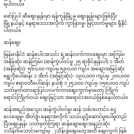
ရပါတယ်။
ဖော်ပြပါ ဆီဈေးနှုန်းမှာ ရန်ကုန်မြို့မှ ဈေးနှုန်းများဖြစ်ပြီး
မြို့နယ်နှင့် နေရာဒေသအလိုက် ကွာခြားမှု၊ မြင့်တက်မှုများ ရှိနိုင်
ပါတယ်။
ဆန်ဈေး
မြန်မာနိုင်ငံ ဆန်စပါးအသင်း ရဲ့ဆန်လက်ကားဈေးမှာ အကြမ်း
အနိမ့်ဆုံး ဆန်ကြမ်း (ဆန်ကွဲပါဝင်မှု ၂၅ ရာခိုင်နှုန်းပါ) ၁ အိတ်
(အနိမ့်ဆုံး)- ၅၆၀,၀၀ ကျပ်မှ ၅၉၀,၀၀ ကျပ်၊ အချောအမြင့်ဆုံး
ရွှေဘိုပေါ်ဆန်း ၁ အိတ် (အမြင့်ဆုံး)- ၁၉၀,၀၀၀ ကျပ်မှ ၂၀၀,၀၀၀
ကျပ်၊ ဧရာဝတီပေါ်ဆန်း နယ်စုံ ၁၂၅,၀၀၀ ကျပ်မှ ၁၅၈,၀၀၀ ကျပ်
သတ်မှတ်ထားရာပြင်ပလက်ကားဈေးကွက်မှာတော့ ကြိုက်
ရောင်းကြိုက်ဝယ် ဈေးဖြင့်သာ အရောင်းအဝယ်ဖြစ်နေပါတယ်။
ဆန်အရည်အသွေး၊ ဆန်ကွဲပါဝင်မှု၊ ဆန် သစ်/ဟောင်း၊ ငွေ
ပေးချေမှု၊ အိတ်ခွံ၊ နေရာအလိုက် သယ်ယူပို့ဆောင်မှုပေါ်မူတည်
ပြီးဈေးနှုန်း သတ်မှတ်ကြရာ ဆန်ချောဈေးအနည်းဆုံး
၁သိန်း၆သောင်းကျော်မှ ၂သိန်းခွဲဈေးတွေအထိ ဈေးကွက် ဖြစ်