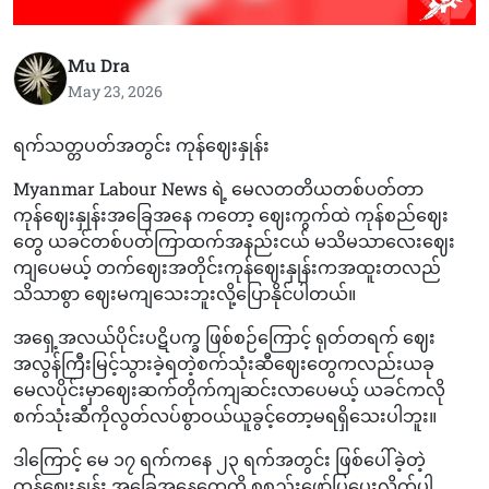
Mu Dra
May 23, 2026
ရက်သတ္တပတ်အတွင်း ကုန်ဈေးနှုန်း
Myanmar Labour News ရဲ့ မေလတတိယတစ်ပတ်တာ
ကုန်ဈေးနှုန်းအခြေအနေ ကတော့ ဈေးကွက်ထဲ ကုန်စည်ဈေး
တွေ ယခင်တစ်ပတ်ကြာထက်အနည်းငယ် မသိမသာလေးဈေး
ကျပေမယ့် တက်ဈေးအတိုင်းကုန်ဈေးနှုန်းကအထူးတလည်
သိသာစွာ ဈေးမကျသေးဘူးလို့ပြောနိုင်ပါတယ်။
အရှေ့အလယ်ပိုင်းပဋိပက္ခ ဖြစ်စဉ်ကြောင့် ရုတ်တရက် ဈေး
အလွန်ကြီးမြင့်သွားခဲ့ရတဲ့စက်သုံးဆီဈေးတွေကလည်းယခု
မေလပိုင်းမှာဈေးဆက်တိုက်ကျဆင်းလာပေမယ့် ယခင်ကလို
စက်သုံးဆီကိုလွတ်လပ်စွာဝယ်ယူခွင့်တော့မရရှိသေးပါဘူး။
ဒါကြောင့် မေ ၁၇ ရက်ကနေ ၂၃ ရက်အတွင်း ဖြစ်ပေါ်ခဲ့တဲ့
ကုန်ဈေးနှုန်း အခြေအနေတွေကို စုစည်းဖော်ပြပေးလိုက်ပါ