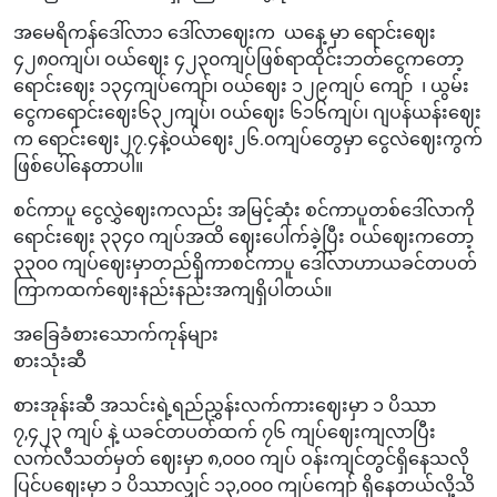
အမေရိကန်ဒေါ်လာ၁‌ ဒေါ်လာဈေးက ယနေ့ မှာ ရောင်းဈေး
၄၂၈၀ကျပ်၊ ဝယ်ဈေး ၄၂၃၀ကျပ်ဖြစ်ရာထိုင်းဘတ်ငွေကတော့
ရောင်းဈေး ၁၃၄ကျပ်ကျော်၊ ဝယ်ဈေး ၁၂၉ကျပ် ကျော် ၊ ယွမ်း
ငွေကရောင်းဈေး၆၃၂ကျပ်၊ ဝယ်ဈေး ၆၁၆ကျပ်၊ ဂျပန်ယန်းဈေး
က ရောင်းဈေး၂၇.၄နဲ့ဝယ်ဈေး၂၆.၀ကျပ်တွေမှာ ငွေလဲဈေးကွက်
ဖြစ်ပေါ်နေတာပါ။
စင်ကာပူ ငွေလွှဲဈေးကလည်း အမြင့်ဆုံး စင်ကာပူတစ်ဒေါ်လာကို
ရောင်းဈေး ၃၃၄၀ ကျပ်အထိ ဈေးပေါက်ခဲ့ပြီး ဝယ်ဈေးကတော့
၃၃၀၀ ကျပ်ဈေးမှာတည်ရှိကာစင်ကာပူ‌ ဒေါ်လာဟာယခင်တပတ်
ကြာကထက်ဈေးနည်းနည်းအကျရှိပါတယ်။
အခြေခံစားသောက်ကုန်များ
စားသုံးဆီ
စားအုန်းဆီ အသင်းရဲ့ရည်ညွှန်းလက်ကားဈေးမှာ ၁ ပိဿာ
၇,၄၂၃ ကျပ် နဲ့ ယခင်တပတ်ထက် ၇၆ ကျပ်ဈေးကျ‌လာပြီး
လက်လီသတ်မှတ် ဈေးမှာ ၈,၀၀၀ ကျပ် ဝန်းကျင်တွင်ရှိနေသလို
ပြင်ပဈေးမှာ ၁ ပိဿာလျှင် ၁၃,၀၀၀ ကျပ်ကျော် ရှိနေတယ်လို့သိ