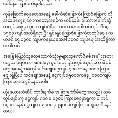
ပေါ်နေကြောင်းသိရပါတယ်။
ကုန်ခြောက်ဈေးတွေအနေနဲ့ ခေါက်ဆွဲခြောက်၊ ကြာဇံခြောက် လို
အထုပ်တွေရဲ့ဈေးကတော့အရင်က ယမ်ယမ်၊ ဝါးလားခေါက်ဆွဲ
တထုပ်ဈေးမှာ ၇၀၀ ကျပ်ပဲရှိရာကနေယခုအခါတစ်ထုပ်ကိုငွေ
၁၅၀၀ ကျပ်အထိရှိလာပြီး ရှင်းရှင်းကြာဇံခြောက်တထုပ်ဈေး က
ယခင် ငွေ ၁၃၀၀ ကျပ်ကနေယခုအခါ ၁၈၀၀ ကျပ်ဈေးအထိရှိလာ
နေပါတယ်။
အခြေခံပြည်သူတွေသောက်သုံးမှုများတဲ့ကော်ဖီမစ်အမျိုးအစား
တွေထဲ ပရီမီယာ၊ sunday၊ စူပါ စတဲ့ပြည်တွင်းထုတ်ကော်ဖီမစ်
တွေအနေနဲ့တစ်ထုပ်ချင်းဈေးငွေကျပ် ၇၀၀ ကနေ ၁၀၀၀ ကြား
ဈေးရှိပြီးပါကင်ဈေးအနေနဲ့ ငွေကျပ်၁၅၀၀၀ကနေ၂၀၀‌၀၀ကျပ်
ကြားဈေးတွေရှိနေတာပါ။
ယိုးဒယားတံဆိပ် ဘာဒီ၊နက်စ် အခြားကော်ဖီတွေကလည်း တစ်
ထုပ်ချင်းကို ငွေကျပ် ၈၀၀ မှ ၁၃၀၀ ကြားဈေးမှာရှိကာ ပါကင်
ဈေးအနေနဲ့ ငွေကျပ် ၁၅၀၀၀ မှ၂၅၀၀၀ကျပ်ကြားဈေးမှာရှိနေပါ
တယ်။