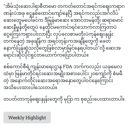
"အိမ်သုံးဆေးပါရာစီတမော တကတ်တောင်အရင်ကဈေးကရာဂ
ဏန်းပဲအခု ငွေနှစ်ထောင်ကျော်နေပြီ အရင်ကလည်းအင်္ဂလိပ်
ဆေးတွေမပေါ်ခင်က ဒီမြန်မာဆေး အောင်တမန်တို့၊ ဆရာမောင်
ဆေးနီမှုန်တို့တွေပဲ နေထိုင်မကောင်းရင်သောက်လာကြတာပဲ
ငွေကြေးကရှားပါးလာပြီး လုပ်ခလစာမတိုးပဲကုန်ဈေးနှုန်း
တက်နေတဲ့ အခုချိန်က အရင်တုန်းကအချိန်တွေကို ခေတ်
နောက်ပြန်ဆွဲသလိုတွေဖြစ်လာမှာမြင်နေရပါတယ်"လို့ ဆေးအ
ရောင်းဆိုင်ပိုင်ရှင်တယောက်ကပြောပါတယ်။
စစ်ကောင်စီရဲ့ကျန်းမာရေးဌာန FDA ဘက်ကလည်း ယခုမေလ
ထဲမှာ မြန်မာတိုင်ရင်းဆေးအမျိုးအစားပေါင်း၂၀ကျော်ကို စံမမီ
တဲ့ အနောက်တိုင်းဆေးအရောအနှောတွေပါဝင်နေကြောင်း
အသိပေးထားပါသေးတယ်။
တပတ်တာကုန်ဈေးနှုန်းတွေကို မုဒြာ က စုစည်းပေးထားတာပါ။
Weekly Highlight