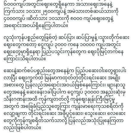
၆၀၀၀ကျပ်အတွင်းဈေးတွေရှိနေကာ အသားဈေးအနေနဲ့
ကြက်သား ၁၀သား၂၅၀၀ကျပ်နဲ့ အမဲသားတစ်ဆယ်သားကို
၄၀၀၀ကျပ် ၊ဆိတ်သား ၁၀သားကို ၈၀၀၀ ကျပ်ဈေးတွေနဲ့
အရောင်းအဝယ်ရှိနေကြပါတယ်။
လူသုံးကုန်ပစ္စည်တွေဖြစ်တဲ့ ဆပ်ပြာ၊ ဆပ်ပြာမှုန့် ၊သွားတိုက်ဆေး
ဈေးတွေကတော့ ငွေကျပ် ၃၀၀၀ ကနေ ၁၀၀၀၀ ကျပ်အတွင်း
ဈေးတွေမှာရှိနေရာ ပြည်ပသွင်းကုန်တွေက ဈေးပိုမြင့်တက်နေ
ကြောင်းသိရပါတယ်။
ဆေးနဲ့ဆက်စပ်ပစ္စည်းတွေအနေနဲ့က ပြည်ပဆေးဝါးတွေရှားပါး
လာပြီး ဈေးကွက်ထဲ မြန်မာကထုတ်တဲ့တိုင်းရင်းဆေး အမျိုး
အစားတွေ ပြန်လည်အရောင်းအဝယ်ဖြစ်နေကြောင်း၊ ဖျားနာသူ
တွေအနေနဲ့ ဆေးခန်း၁ခါပြပါက ငွေကျပ် ၃၀၀၀၀ အနည်းဆုံးမှ
သိန်းဂဏန်းအထိ ကုန်ကျတတ်လို့ ကုန်ဈေးနှုန်းကြီးမြင့်မှု
အတွက် အခြေခံပြည်သူတွေကြား ကျန်းမာရေးကုသစရိတ်ကို
လျော့ချကာ တိုင်းရင်းဆေး အခိုပွင့်ဆေး၊ သွေးဆေး၊ လေဆေး
တွေကိုကုန်ကျစရိတ်သက်သာလို့ ပြန်လည်အသုံးပြုနေကြတာ
လည်းဖြစ်ပါတယ်။