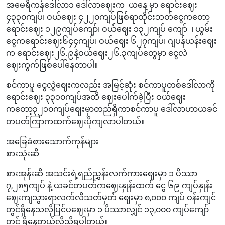
အမေရိကန်ဒေါ်လာ၁‌ ဒေါ်လာဈေးက ယနေ့ မှာ ရောင်းဈေး
၄၃၃၀ကျပ်၊ ဝယ်ဈေး ၄၂၂၀ကျပ်ဖြစ်ရာထိုင်းဘတ်ငွေကတော့
ရောင်းဈေး ၁၂၉ကျပ်ကျော်၊ ဝယ်ဈေး ၁၃၂ကျပ် ကျော် ၊ ယွမ်း
ငွေကရောင်းဈေး၆၄၄ကျပ်၊ ဝယ်ဈေး ၆၂၇ကျပ်၊ ဂျပန်ယန်းဈေး
က ရောင်းဈေး၂၆.၉နဲ့ဝယ်ဈေး၂၆.၃ကျပ်တွေမှာ ငွေလဲ
ဈေးကွက်ဖြစ်ပေါ်နေတာပါ။
စင်ကာပူ ငွေလွှဲဈေးကလည်း အမြင့်ဆုံး စင်ကာပူတစ်ဒေါ်လာကို
ရောင်းဈေး ၃၃၁၀ကျပ်အထိ ဈေးပေါက်ခဲ့ပြီး ဝယ်ဈေး
ကတော့၃၂၁၀ကျပ်ဈေးမှာတည်ရှိကာစင်ကာပူ‌ ဒေါ်လာဟာယခင်
တပတ်ကြာကထက်ဈေးပိုကျလာပါတယ်။
အခြေခံစားသောက်ကုန်များ
စားသုံးဆီ
စားအုန်းဆီ အသင်းရဲ့ရည်ညွှန်းလက်ကားဈေးမှာ ၁ ပိဿာ
၇,၂၈၅ကျပ် နဲ့ ယခင်တပတ်ကဈေးနှုန်းထက် ငွေ ၆၉ ကျပ်နှုန်း
ဈေးကျသွားရာလက်လီသတ်မှတ် ဈေးမှာ ၈,၀၀၀ ကျပ် ဝန်းကျင်
တွင်ရှိနေသလိုပြင်ပဈေးမှာ ၁ ပိဿာလျှင် ၁၃,၀၀၀ ကျပ်ကျော်
တွင် ရှိနေတယ်လို့သိရပါတယ်။