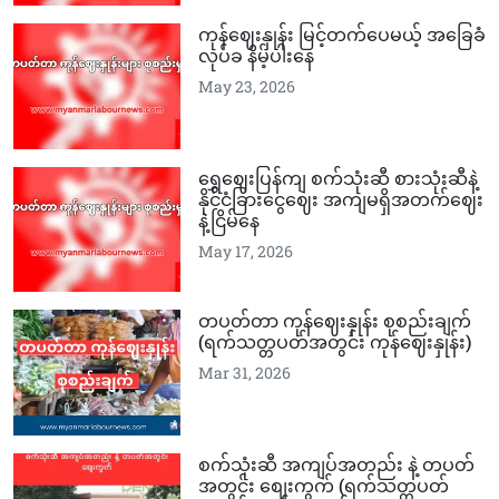
ကုန်ဈေးနှုန်း မြင့်တက်ပေမယ့် အခြေခံ
လုပ်ခ နိမ့်ပါးနေ
May 23, 2026
ရွှေဈေးပြန်ကျ စက်သုံးဆီ စားသုံးဆီနဲ့
နိုင်ငံခြားငွေဈေး အကျမရှိအတက်ဈေး
နဲ့ငြိမ်နေ
May 17, 2026
တပတ်တာ ကုန်ဈေးနှုန်း စုစည်းချက်
(ရက်သတ္တပတ်အတွင်း ကုန်ဈေးနှုန်း)
Mar 31, 2026
စက်သုံးဆီ အကျပ်အတည်း နဲ့ တပတ်
အတွင်း စျေးကွက် (ရက်သတ္တပတ်