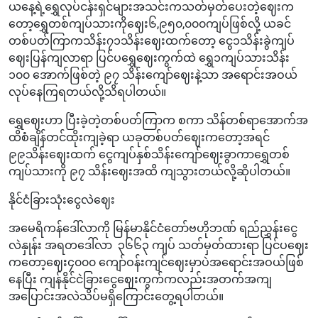
ယနေ့ရဲ့ရွှေလုပ်ငန်းရှင်များအသင်းကသတ်မှတ်ပေးတဲ့ဈေးက‌
တော့ရွှေတစ်ကျပ်သားကိုဈေး၆,၉၅၀,၀၀၀ကျပ်ဖြစ်လို့ ယခင်
တစ်ပတ်ကြာကသိန်း၇၁သိန်းဈေးထက်တော့ ငွေ၁သိန်းခွဲကျပ်
ဈေးပြန်ကျလာရာ ပြင်ပရွှေဈေးကွက်ထဲ ရွှေ၁ကျပ်သားသိန်း
၁၀၀ အောက်ဖြစ်တဲ့ ၉၇ သိန်းကျော်ဈေးနဲ့သာ အရောင်းအဝယ်
လုပ်နေကြရတယ်လို့သိရပါတယ်။
ရွှေဈေးဟာ ပြီးခဲ့တဲ့တစ်ပတ်ကြာက စကာ သိန်တစ်ရာအောက်အ
ထိစံချိန်တင်ထိုးကျခဲ့ရာ ယခုတစ်ပတ်ဈေးကတော့အရင်
၉၉သိန်းဈေးထက် ငွေကျပ်နှစ်သိန်းကျော်ဈေးခွာကာရွှေတစ်
ကျပ်သားကို ၉၇ သိန်းဈေးအထိ ကျသွားတယ်လို့ဆိုပါတယ်။
နိုင်ငံခြားသုံးငွေလဲဈေး
အမေရိကန်ဒေါ်လာကို မြန်မာနိုင်ငံတော်ဗဟိုဘဏ် ရည်ညွှန်းငွေ
လဲနှုန်း အရတဒေါ်လာ ၃၆၆၃ ကျပ် သတ်မှတ်ထားရာ ပြင်ပဈေး
ကတော့ဈေး၄၀၀၀ ကျော်ဝန်းကျင်ဈေးမှာပဲအရောင်းအဝယ်ဖြစ်
နေပြီး ကျန်နိုင်ငဲခြားငွေဈေးကွက်ကလည်းအတက်အကျ
အပြောင်းအလဲသိပ်မရှိကြောင်းတွေ့ရပါတယ်။