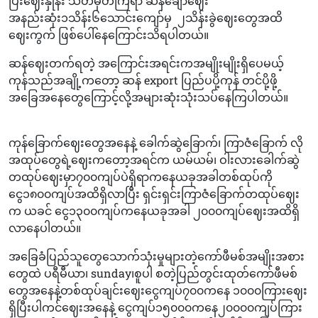
ပြီးဈေးနှုန်း သတ်မှတ်ကြရာ ဆန်ချောဈေး
အနည်းဆုံး၁သိန်း၆သောင်းကျော်မှ ၂သိန်းခွဲဈေးတွေအထိ
ဈေးကွက် ဖြစ်ပေါ်နေကြောင်းသိရပါတယ်။
ဆန်ဈေးတက်ရတဲ့ အကြောင်းအရင်းကအမျိုးမျိုးရှိပေမယ့်
ကုန်သည်အချို့ကတော့ ဆန် export ပြည်ပပို့ကုန် တင်ပို့ဖို့
အခြေအနေတွေကြောင့်လို့အများဆုံးသုံးသပ်နေကြပါတယ်။
ကုန်ခြောက်ဈေးတွေအနေနဲ့ ခေါက်ဆွဲခြောက်၊ ကြာဇံခြောက် လို
အထုပ်တွေရဲ့ဈေးကတော့အရင်က ယမ်ယမ်၊ ဝါးလားခေါက်ဆွဲ
တထုပ်ဈေးမှာ၇၀၀ကျပ်ပဲရှိရာကနေယခုအခါတစ်ထုပ်ကို
ငွေ၁‌၈၀၀ကျပ်အထိရှိလာပြီး ရှင်းရှင်းကြာဇံခြောက်တထုပ်ဈေး
က ယခင် ငွေ၁၃၀၀ကျပ်ကနေယခုအခါ ၂၀၀၀ကျပ်ဈေးအထိရှိ
လာနေပါတယ်။
အခြေခံပြည်သူတွေသောက်သုံးမှုများတဲ့ကော်ဖီမစ်အမျိုးအစား
တွေထဲ ပရီမီယာ၊ sunday၊စူပါ စတဲ့ပြည်တွင်းထုတ်ကော်ဖီမစ်
တွေအနေနဲ့တစ်ထုပ်ချင်းဈေးငွေကျပ်၇၀၀ကနေ ၁၀၀၀ကြားဈေး
ရှိပြီးပါကင်ဈေးအနေနဲ့ ငွေကျပ်၁၅၀၀၀ကနေ၂၀၀‌၀၀ကျပ်ကြား