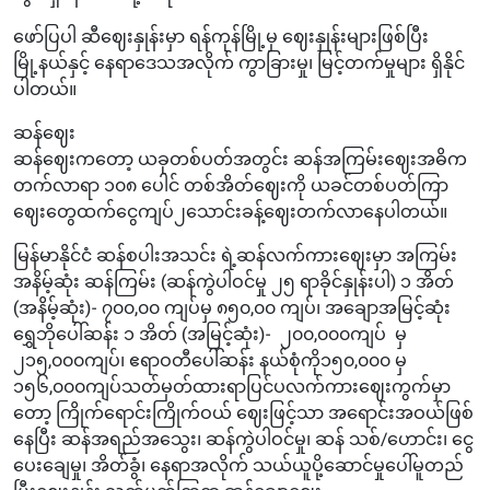
ဖော်ပြပါ ဆီဈေးနှုန်းမှာ ရန်ကုန်မြို့မှ ဈေးနှုန်းများဖြစ်ပြီး
မြို့နယ်နှင့် နေရာဒေသအလိုက် ကွာခြားမှု၊ မြင့်တက်မှုများ ရှိနိုင်
ပါတယ်။
ဆန်ဈေး
ဆန်ဈေးကတော့ ယခုတစ်ပတ်အတွင်း ဆန်အကြမ်းဈေးအဓိက
တက်လာရာ ၁၀၈ ပေါင် တစ်အိတ်ဈေးကို ယခင်တစ်ပတ်ကြာ
ဈေးတွေထက်ငွေကျပ်၂သောင်းခန့်ဈေးတက်လာနေပါတယ်။
မြန်မာနိုင်ငံ ဆန်စပါးအသင်း ရဲ့ဆန်လက်ကားဈေးမှာ အကြမ်း
အနိမ့်ဆုံး ဆန်ကြမ်း (ဆန်ကွဲပါဝင်မှု ၂၅ ရာခိုင်နှုန်းပါ) ၁ အိတ်
(အနိမ့်ဆုံး)- ၇၀၀,၀၀ ကျပ်မှ ၈၅၀,၀၀ ကျပ်၊ အချောအမြင့်ဆုံး
ရွှေဘိုပေါ်ဆန်း ၁ အိတ် (အမြင့်ဆုံး)- ၂၀၀,၀၀၀ကျပ် မှ
၂၁၅,၀၀၀ကျပ်၊ ဧရာဝတီပေါ်ဆန်း နယ်စုံကို၁၅၀,၀၀၀ မှ
၁၅၆,၀၀၀ကျပ်သတ်မှတ်ထားရာပြင်ပလက်ကားဈေးကွက်မှာ
တော့ ကြိုက်ရောင်းကြိုက်ဝယ် ဈေးဖြင့်သာ အရောင်းအဝယ်ဖြစ်
နေပြီး ဆန်အရည်အသွေး၊ ဆန်ကွဲပါဝင်မှု၊ ဆန် သစ်/ဟောင်း၊ ငွေ
ပေးချေမှု၊ အိတ်ခွံ၊ နေရာအလိုက် သယ်ယူပို့ဆောင်မှုပေါ်မူတည်