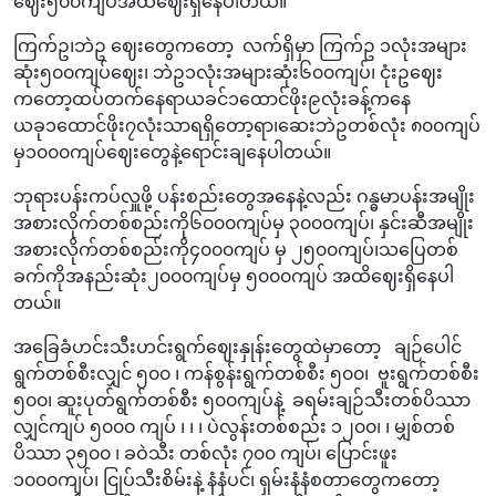
ဈေး၅၀၀ကျပ်အထိဈေးရှိနေပါတယ်။
ကြက်ဥ၊ဘဲဥ ဈေးတွေကတော့ လက်ရှိမှာ ကြက်ဥ ၁လုံးအများ
ဆုံး၅၀၀ကျပ်ဈေး၊ ဘဲဥ၁လုံးအများဆုံး၆၀၀ကျပ်၊ ငုံးဥဈေး
ကတော့ထပ်တက်နေရာယခင်၁ထောင်ဖိုး၉လုံးခန့်ကနေ
ယခု၁ထောင်ဖိုး၇လုံးသာရရှိတော့ရာ၊ဆေးဘဲဥတစ်လုံး ၈၀၀ကျပ်
မှ၁၀၀၀ကျပ်ဈေးတွေနဲ့ရောင်းချနေပါတယ်။
ဘုရားပန်းကပ်လှူဖို့ ပန်းစည်းတွေအနေနဲ့လည်း ဂန္ဓမာပန်းအမျိုး
အစားလိုက်တစ်စည်းကို၆၀၀၀ကျပ်မှ ၃၀၀၀ကျပ်၊ နှင်းဆီအမျိုး
အစားလိုက်တစ်စည်းကို၄၀၀၀ကျပ် မှ ၂၅၀၀ကျပ်၊သပြေတစ်
ခက်ကိုအနည်းဆုံး၂၀၀၀ကျပ်မှ ၅၀၀၀ကျပ် အထိဈေးရှိနေပါ
တယ်။
အခြေခံဟင်းသီးဟင်းရွက်ဈေးနှုန်းတွေထဲမှာတော့ ချဉ်ပေါင်
ရွက်တစ်စီးလျှင် ၅၀၀ ၊ ကန်စွန်းရွက်တစ်စီး ၅၀၀၊ ဗူးရွက်တစ်စီး
၅၀၀၊ ဆူးပုတ်ရွက်တစ်စီး ၅၀၀ကျပ်နဲ့ ခရမ်းချဉ်သီးတစ်ပိဿာ
လျှင်ကျပ် ၅၀၀၀ ကျပ် ၊ ၊ ၊ ပဲလွန်းတစ်စည်း ၁၂၀၀၊ ၊ မျှစ်တစ်
ပိဿာ ၃၅၀၀ ၊ ခဝဲသီး တစ်လုံး ၇၀၀ ကျပ်၊ ပြောင်းဖူး
‌၁၀၀၀ကျပ်၊ ငြုပ်သီးစိမ်းနဲ့ နံနံပင်၊ ရှမ်းနံနံစတာတွေကတော့