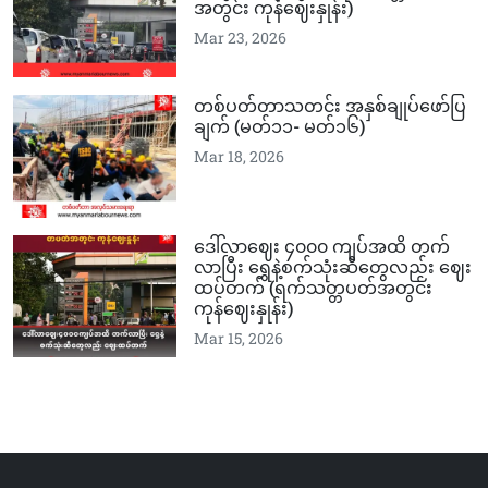
အတွင်း ကုန်ဈေးနှုန်း)
Mar 23, 2026
တစ်ပတ်တာသတင်း အနှစ်ချုပ်ဖော်ပြ
ချက် (မတ်၁၁-‌‌ မတ်၁၆)
Mar 18, 2026
ဒေါ်လာဈေး ၄၀၀၀ ကျပ်အထိ တက်
လာပြီး ရွှေနဲ့စက်သုံးဆီတွေလည်း ဈေး
ထပ်တက် (ရက်သတ္တပတ်အတွင်း
ကုန်ဈေးနှုန်း)
Mar 15, 2026