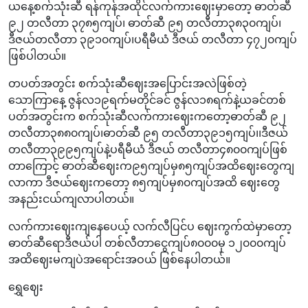
ယနေ့စက်သုံးဆီ ရန်ကုန်အထိုင်လက်ကားဈေးမှာတော့ ဓာတ်ဆီ
၉၂ တလီတာ ၃၇၈၅ကျပ်၊ ဓာတ်ဆီ ၉၅ တလီတာ၃၈၃၀ကျပ်၊
ဒီဇယ်တလီတာ ၃၉၁၀ကျပ်၊ပရီမီယံ ဒီဇယ် တလီတာ ၄၇၂၀ကျပ်
ဖြစ်ပါတယ်။
တပတ်အတွင်း စက်သုံးဆီဈေးအပြောင်းအလဲဖြစ်တဲ့
သောကြာနေ့ ဇွန်လ၁၉ရက်မတိုင်ခင် ဇွန်လ၁၈ရက်နဲ့ယခင်တစ်
ပတ်အတွင်းက စက်သုံးဆီလက်ကားဈေးကတော့ဓာတ်ဆီ ၉၂
တလီတာ၃၈၈၀ကျပ်၊ဓာတ်ဆီ ၉၅ တလီတာ၃၉၁၅ကျပ်၊၊ဒီဇယ်
တလီတာ၃၉၉၅ကျပ်နဲ့ပရီမီယံ ဒီဇယ် တလီတာ၄၈၀‌၀ကျပ်ဖြစ်
တာကြောင့် ဓာတ်ဆီဈေးက‌၉၅ကျပ်မှ၈၅ကျပ်အထိဈေး‌တွေကျ
လာကာ ဒီဇယ်ဈေးကတော့ ၈၅ကျပ်မှ၈၀ကျပ်အထိ ဈေးတွေ
အနည်းငယ်ကျလာပါတယ်။
လက်ကားဈေးကျနေပေယ့် လက်လီပြင်ပ ဈေးကွက်ထဲမှာတော့
ဓာတ်ဆီရောဒီဇယ်ပါ တစ်လီတာငွေကျပ်၈၀၀၀မှ ၁၂၀၀၀ကျပ်
အထိဈေးမကျပဲအရောင်းအဝယ် ဖြစ်နေပါတယ်။
ရွှေဈေး