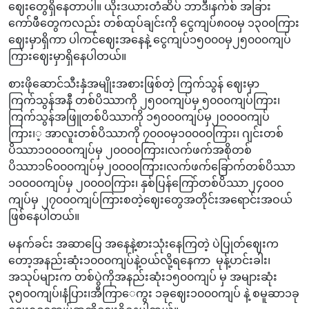
ဈေးတွေရှိနေတာပါ။ ယိုးဒယားတံဆိပ် ဘာဒီ၊နက်စ် အခြား
ကော်ဖီတွေကလည်း တစ်ထုပ်ချင်းကို ငွေကျပ်၈၀၀မှ ၁၃၀၀ကြား
ဈေးမှာရှိကာ ပါကင်ဈေးအနေနဲ့ ငွေကျပ်၁၅၀၀၀မှ၂၅၀၀၀ကျပ်
ကြားဈေးမှာရှိနေပါတယ်။
စားဖိုဆောင်သီးနှံအမျိုးအစားဖြစ်တဲ့ ကြက်သွန် ဈေးမှာ
ကြက်သွန်အနီ တစ်ပိဿာကို ၂၅၀၀ကျပ်မှ ၅၀၀၀ကျပ်ကြား၊
ကြက်သွန်အဖြူတစ်ပိဿာကို ၁၅၀၀၀ကျပ်မှ၂၀၀၀၀ကျပ်
ကြား၊့ အာလူးတစ်ပိဿာကို ၇၀၀၀မှ၁၀၀၀၀ကြား၊ ဂျင်းတစ်
ပိဿာ၁၀‌၀၀၀ကျပ်မှ ၂၀၀၀၀ကြား၊လက်ဖက်အစိုတစ်
ပိဿာ၁၆၀၀၀ကျပ်မှ၂၀၀၀၀ကြား၊လက်ဖက်ခြောက်တစ်ပိဿာ
၁၀၀၀၀ကျပ်မှ ၂၀၀၀၀ကြား၊ နှစ်ပြန်ကြော်တစ်ပိဿာ၂၄၀၀၀
ကျပ်မှ ၂၇၀၀၀ကျပ်ကြားစတဲ့ဈေးတွေအတိုင်းအရောင်းအဝယ်
ဖြစ်နေပါတယ်။
မနက်ခင်း အဆာပြေ အနေနဲ့စားသုံးနေကြတဲ့ ပဲပြုတ်ဈေးက‌
တော့အနည်းဆုံး၁၀၀၀ကျပ်နဲ့ဝယ်လို့ရနေကာ မုန့်ဟင်းခါး၊
အသုပ်များက တစ်ပွဲကိုအနည်းဆုံး၁၅၀၀ကျပ် မှ အများဆုံး
၃၅၀၀ကျပ်၊နံပြား၊အီကြာ‌ေကွး ၁ခုဈေး၁၀၀၀ကျပ် နဲ့ စမူဆာ၁ခု