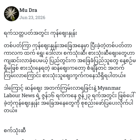
Mu Dra
Jun 23, 2026
ရက်သတ္တပတ်အတွင်း ကုန်ဈေးနှုန်း
တစ်ပတ်ကြာ ကုန်ဈေးနှုန်းအခြေအနေမှာ ပြီးခဲ့တဲ့တစ်ပတ်တာ
ကာလက ထက် ရွှေ၊ ဒေါ်လာ၊ စက်သုံးဆီ၊ စားသုံးဆီဈေးတွေဟာ
ကျဆင်းလာခဲ့ပေမယ့် ပြည်တွင်းက အခြေခံပြည်သူတွေ နေ့စဉ်မ
ရှိမဖြစ် စားသုံးနေရတဲ့ ဆန်ဈေးကတော့ စံချိန်တင် အတက်
ကြမ်းလာကြောင်း စားသုံးသူဈေးကွက်ကနေသိရှိရပါတယ်။
ဒါကြောင့် ဆန်ဈေး အတက်ကြမ်းလာရခြင်းနဲ့ Myanmar
Labour News ရဲ့ ဇွန်၁၆ ရက်ကနေ ဇွန်‌၂၃ ရက်အတွင်း ဖြစ်ပေါ်
ခဲ့တဲ့ကုန်ဈေးနှုန်း အခြေအနေတွေကို စုစည်းဖော်ပြပေးလိုက်ပါ
တယ်။
စက်သုံးဆီ