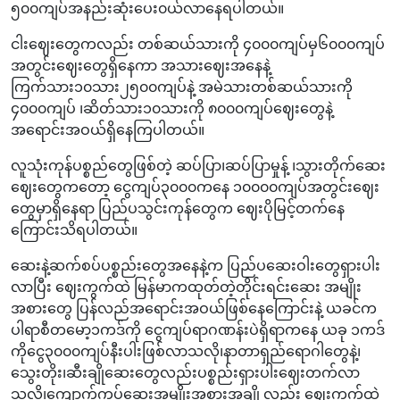
၅၀၀ကျပ်အနည်းဆုံးပေး၀ယ်လာနေရပါတယ်။
ငါးဈေးတွေကလည်း တစ်ဆယ်သားကို ၄၀၀၀ကျပ်မှ၆၀၀၀ကျပ်
အတွင်းဈေးတွေရှိနေကာ အသားဈေးအနေနဲ့
ကြက်သား၁၀သား၂၅၀၀ကျပ်နဲ့ အမဲသားတစ်ဆယ်သားကို
၄၀၀၀ကျပ် ၊ဆိတ်သား၁၀သားကို ၈၀၀၀ကျပ်ဈေးတွေနဲ့
အရောင်းအဝယ်ရှိနေကြပါတယ်။
လူသုံးကုန်ပစ္စည်တွေဖြစ်တဲ့ ဆပ်ပြာ၊ဆပ်ပြာမှုန့် ၊သွားတိုက်ဆေး
ဈေးတွေကတော့ ငွေကျပ်၃၀၀၀ကနေ ၁၀၀၀၀ကျပ်အတွင်းဈေး
တွေမှာရှိနေရာ ပြည်ပသွင်းကုန်တွေက ဈေးပိုမြင့်တက်နေ
ကြောင်းသိရပါတယ်။
ဆေးနဲ့ဆက်စပ်ပစ္စည်းတွေအနေနဲ့က ပြည်ပဆေးဝါးတွေရှားပါး
လာပြီး ဈေးကွက်ထဲ မြန်မာကထုတ်တဲ့တိုင်းရင်းဆေး အမျိုး
အစားတွေ ပြန်လည်အရောင်းအဝယ်ဖြစ်နေကြောင်းနဲ့ ယခင်က
ပါရာစီတမော့၁ကဒ်ကို ငွေကျပ်ရာဂဏန်းပဲရှိရာကနေ ယခု ၁ကဒ်
ကိုငွေ၃၀၀၀ကျပ်နီးပါးဖြစ်လာသလို၊နာတာရှည်ရောဂါတွေနဲ့၊
သွေးတိုး၊ဆီးချိုဆေးတွေလည်းပစ္စည်းရှားပါးဈေးတက်လာ
သလို၊ကျောက်ကပ်ဆေးအမျိုးအစားအချို့လည်း ဈေးကွက်ထဲ