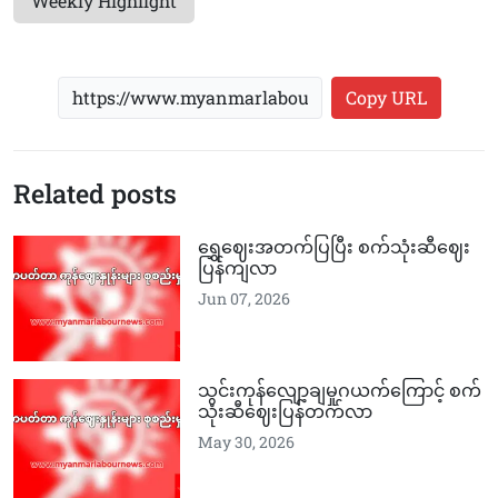
Weekly Highlight
Copy URL
Related posts
ရွှေဈေးအတက်ပြပြီး စက်သုံးဆီဈေး
ပြန်ကျလာ
Jun 07, 2026
သွင်းကုန်လျော့ချမှုဂယက်ကြောင့် စက်
သုံးဆီဈေးပြန်တက်လာ
May 30, 2026