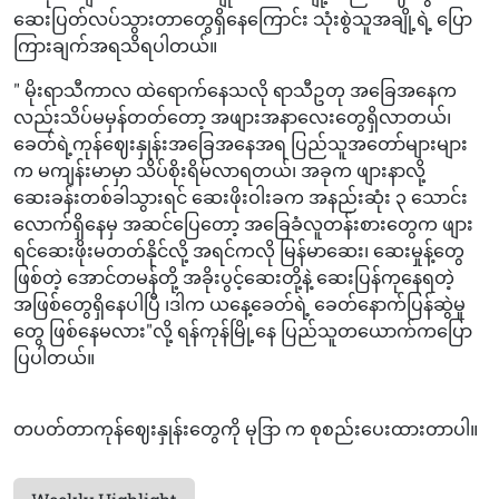
ဆေးပြတ်လပ်သွားတာတွေရှိနေကြောင်း သုံးစွဲသူအချို့ရဲ့ ပြော
ကြားချက်အရသိရပါတယ်။
" မိုးရာသီကာလ ထဲရောက်နေသလို ရာသီဥတု အခြေအနေက
လည်းသိပ်မမှန်တတ်တော့ အဖျားအနာလေးတွေရှိလာတယ်၊
ခေတ်ရဲ့ကုန်ဈေးနှုန်းအခြေအနေအရ ပြည်သူအတော်များများ
က မကျန်းမာမှာ သိပ်စိုးရိမ်လာရတယ်၊ အခုက ဖျားနာလို့
ဆေးခန်းတစ်ခါသွားရင် ဆေးဖိုးဝါးခက အနည်းဆုံး ၃ သောင်း
လောက်ရှိနေမှ အဆင်ပြေတော့ အခြေခံလူတန်းစားတွေက ဖျား
ရင်ဆေးဖိုးမတတ်နိုင်လို့ အရင်ကလို မြန်မာဆေး၊ ဆေးမှုန့်တွေ
ဖြစ်တဲ့ အောင်တမန်တို့ အခိုးပွင့်ဆေးတို့နဲ့ ဆေးပြန်ကုနေရတဲ့
အဖြစ်တွေရှိနေပါပြီ ၊ဒါက ယနေ့ခေတ်ရဲ့ ခေတ်နောက်ပြန်ဆွဲမှု
တွေ ဖြစ်နေမလား"လို့ ရန်ကုန်မြို့နေ ပြည်သူတယောက်ကပြော
ပြပါတယ်။
တပတ်တာကုန်ဈေးနှုန်းတွေကို မုဒြာ က စုစည်းပေးထားတာပါ။