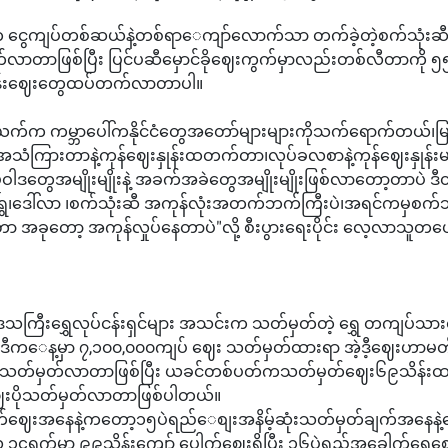
ငွေကျပ်တစ်ဆယ်နဲ့တစ်ရာ‌ေကျာ်လောက်သာ တက်ခဲ့တဲ့စက်သုံးဆီ
်လာတာဖြစ်ပြီး ပြင်ပဆီမှောင်ခိုဈေးကွက်မှာလည်းတစ်လီတာကို ၅
ုန်းဈေးတွေထပ်တက်လာတာပါ။
ယက်က ကမ္ဘာပေါ်ကနိုင်ငံတွေအတော်များများကိုသက်ရောက်တယ်၊မြန
သံကြားတာနဲ့ကုန်ဈေးနှုန်းထတက်တာ၊လုပ်ခလစာနဲ့ကုန်ဈေးနှုန်းမမ
့ မူဝါဒတွေအမျိုးမျိုးနဲ့ အခက်အခဲတွေအမျိုးမျိုးဖြစ်လာတော့တာပဲ ဒ
ေ၊ဒေါ်လာ ၊စက်သုံးဆီ အကုန်လုံးအတက်ဘက်ကြီးပဲ၊အရင်ကမှစက်သုံ
တာ အခုတော့ အကုန်လှုပ်နေတာပဲ"လို့ စီးပွားရေးပိုင်း လေ့လာသူ
ဒေသကြီးရွှေလုပ်ငန်းရှင်များ အသင်းက သတ်မှတ်တဲ့ ရွှေ တကျပ်သားရဲ့
ီက‌ေန့မှာ ၇,၁၀၀,၀၀၀ကျပ် ဈေး သတ်မှတ်ထားရာ အဲ့ဒီ့ဈေးဟ
းလဲသတ်မှတ်လာတာဖြစ်ပြီး ယခင်တစ်ပတ်ကသတ်မှတ်ဈေး၆၉သိန်းထ
ေးပိုသတ်မှတ်လာတာဖြစ်ပါတယ်။
ါက်ဈေးအ‌နေနဲ့ကတော့၁၅ပဲရည်‌ေစျးအနိမ့်ဆုံးသတ်မှတ်ချက်အ‌‌နေနဲ့
၁၄ရက်မှာ ၉‌၉သိန်းကျော် ပေါက်ဈေးရှိပြီး ၁၆ပဲရည်အခေါက်ရွှေဈ