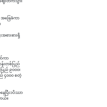
ဈေးတက်သွား
ဲ အခြေခံကာ
။
းအစားစားရှိ
က်ကာ
ဆန်းတစ်ပြည်
်ပြည် ၉၀၀၀၊
ည် ၄၀၀၀ စတဲ့
နေပြီး၁ပိဿာ
ါတယ်။