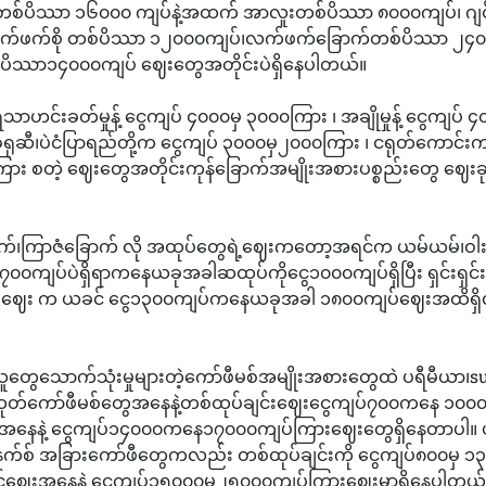
တစ်ပိဿာ ၁၆၀၀၀ ကျပ်နဲ့အထက် အာလူးတစ်ပိဿာ ၈၀၀၀ကျပ်၊ ဂျ
်ဖက်စို တစ်ပိဿာ ၁၂၀၀၀ကျပ်၊လက်ဖက်ခြောက်တစ်ပိဿာ ၂၄၀၀၀
စ်ပိဿာ၁၄၀၀၀ကျပ် ဈေးတွေအတိုင်းပဲရှိနေပါတယ်။
်းခတ်မှုန့်‌ ငွေကျပ် ၄၀၀၀မှ ၃၀၀၀ကြား ၊ အချိုမှုန့် ငွေကျပ် ၄
ခရုဆီ၊ပဲငံပြာရည်တို့က ငွေကျပ် ၃၀၀၀မှ၂၀၀၀ကြား ၊ ငရုတ်ကောင်းက
ြား စတဲ့ ဈေးတွေအတိုင်းကုန်ခြောက်အမျိုးအစားပစ္စည်းတွေ ဈေး
ာက်၊ကြာဇံခြောက် လို အထုပ်တွေရဲ့ဈေးကတော့အရင်က ယမ်ယမ်၊ဝါ
၀၀ကျပ်ပဲရှိရာကနေယခုအခါဆထုပ်ကိုငွေ၁၀၀၀ကျပ်ရှိပြီး ရှင်းရှင်
်ဈေး က ယခင် ငွေ၁၃၀၀ကျပ်ကနေယခုအခါ ၁၈၀၀ကျပ်ဈေးအထိရှ
တွေသောက်သုံးမှုများတဲ့ကော်ဖီမစ်အမျိုးအစားတွေထဲ ပရီမီယာ၊su
းထုတ်ကော်ဖီမစ်တွေအနေနဲ့တစ်ထုပ်ချင်းဈေးငွေကျပ်၇၀၀ကနေ ၁၀၀၀
းအနေနဲ့ ငွေကျပ်၁၄၀၀၀ကနေ၁၇၀‌၀၀ကျပ်ကြားဈေးတွေရှိနေတာပါ။ 
၊နက်စ် အခြားကော်ဖီတွေကလည်း တစ်ထုပ်ချင်းကို ငွေကျပ်၈၀၀မှ 
ကင်ဈေးအနေနဲ့ ငွေကျပ်၁၅၀၀၀မှ၂၅၀၀၀ကျပ်ကြားဈေးမှာရှိနေပါတယ်