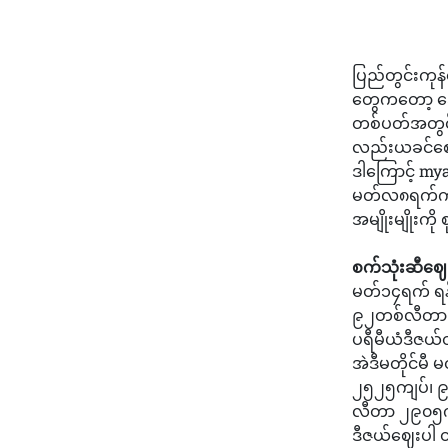
ပြည်တွင်းကု
တွေကတော့ ဒေါ
တစ်ပတ်အတွင်
လည်းယခင်ဈ
ဒါကြောင့် my
မတ်လ၈ရက်က‌န
အမျိုးမျိုးကိ
စက်သုံးဆီဈေးန
မတ်၁၄ရက် ရန်
၉၂တစ်လီတာ ၂
ပရီမီယံဒီဇယ
အဲဒီမတိုင်မ
၂၅၂၅ကျပ်၊ ၉
လီတာ ၂၉၀၅ကျ
ဒီဇယ်ဈေးပါ 