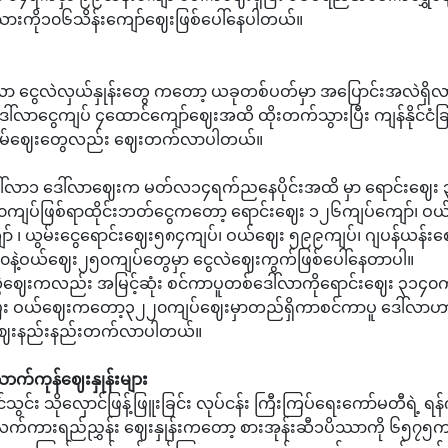
ားကို၁၀‌၆သိန်းကျော်ဈေးဖြစ်ပေါ်နေပါတယ်။
ဒေါ်လာ ငွေလဲလှယ်နှုန်းတွေ ကတော့ ယခုတစ်ပတ်မှာ အပြောင်းအလဲရှိ
ါ်လာငွေကျပ် ၄ထောင်ကျော်ဈေးအထိ ထိုးတက်သွားပြီး ကျန်နိုင်ငံခြာ
ွမ်ဈေးတွေလည်း ဈေးတက်လာပါတယ်။
်လာ၁‌ ဒေါ်လာဈေးက မတ်လ၁၄ရက်ည‌နေပိုင်းအထိ မှာ ရောင်းဈေး 
ကျပ်ဖြစ်ရာထိုင်းဘတ်ငွေကတော့ ရောင်းဈေး ၁၂၆ကျပ်ကျော်၊ ဝယ
ာ် ၊ ယွမ်းငွေရောင်းဈေး၅၈၄ကျပ်၊ ဝယ်ဈေး ၅၉၉ကျပ်၊ ဂျပန်ယန်း
၀နဲ့ဝယ်ဈေး၂၅၀ကျပ်တွေမှာ ငွေလဲဈေးကွက်ဖြစ်ပေါ်နေတာပါ။
ွှဲဈေးကလည်း အမြင့်ဆုံး စင်ကာပူတစ်ဒေါ်လာကိုရောင်းဈေး ၃‌၁၄
ပြီး ဝယ်ဈေးကတော့၃၂၂၀ကျပ်ဈေးမှာတည်ရှိကာစင်ကာပူ‌ ဒေါ်လ
းနည်းနည်းတက်လာပါတယ်။
က်ကုန်ဈေးနှုန်းများ
သွင်း သိုလှောင်ဖြန့်ဖြူးခြင်း လုပ်ငန်း ကြီးကြပ်ရေးကော်မတီရဲ့ ရန်
က်ကားရည်ညွှန်း ဈေးနှုန်းကတော့ စားအုန်းဆီ၁ပိဿာကို ၆၅၇၅က