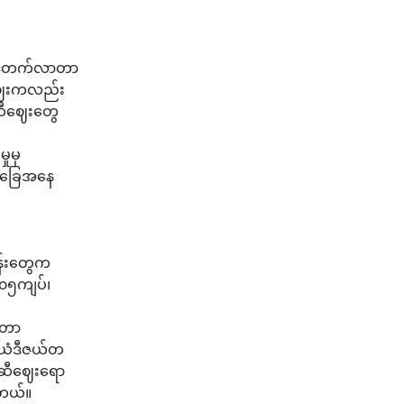
ြင့်တက်လာတာ
ေဈေးကလည်း
ဆီဈေးတွေ
ုမှ
းအခြေအနေ
န်းတွေက
၀၅ကျပ်၊
ီတာ
ီယံဒီဇယ်တ
ဆီဈေး‌ရော
ါတယ်။