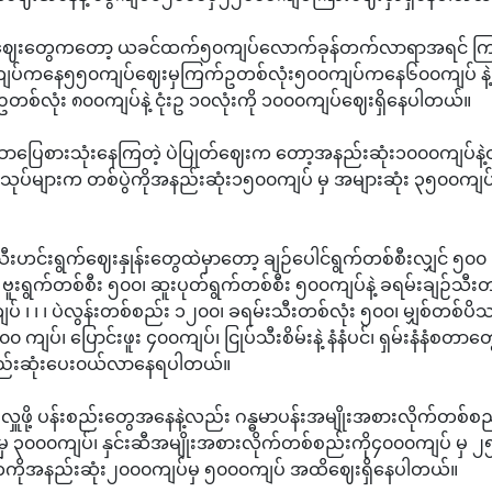
ဈေးတွေကတော့ ယခင်ထက်၅၀ကျပ်လောက်ခုန်တက်လာရာအရင် က
ျပ်ကနေ၅၅၀ကျပ်ဈေးမှကြက်ဥတစ်လုံး၅၀၀ကျပ်ကနေ၆၀၀ကျပ် နဲ့ 
စ်လုံး ၈၀၀ကျပ်နဲ့ ငုံးဥ ၁၀လုံးကို ‌၁၀၀၀ကျပ်ဈေးရှိနေပါတယ်။
ာပြေစားသုံးနေကြတဲ့ ပဲပြုတ်ဈေးက‌ တော့အနည်းဆုံး၁၀၀၀ကျပ်နဲ့
၊အသုပ်များက တစ်ပွဲကိုအနည်းဆုံး၁၅၀၀ကျပ် မှ အများဆုံး ၃၅၀၀ကျ
ဟင်းရွက်ဈေးနှုန်းတွေထဲမှာတော့ ချဉ်ပေါင်ရွက်တစ်စီးလျှင် ၅၀၀ ၊
 ဗူးရွက်တစ်စီး ၅၀၀၊ ဆူးပုတ်ရွက်တစ်စီး ၅၀၀ကျပ်နဲ့ ခရမ်းချဉ်သီ
ပ် ၊ ၊ ၊ ပဲလွန်းတစ်စည်း ၁၂၀၀၊ ခရမ်းသီးတစ်လုံး ၅၀၀၊ မျှစ်တစ်ပိ
၀ ကျပ်၊ ပြောင်းဖူး ၄၀၀ကျပ်၊ ငြုပ်သီးစိမ်းနဲ့ နံနံပင်၊ ရှမ်းနံနံစတ
်းဆုံးပေး၀ယ်လာနေရပါတယ်။
လှူဖို့ ပန်းစည်းတွေအနေနဲ့လည်း ဂန္ဓမာပန်းအမျိုးအစားလိုက်တစ်စည
ှ ၃၀၀၀ကျပ်၊ နှင်းဆီအမျိုးအစားလိုက်တစ်စည်းကို၄၀၀၀ကျပ် မှ ၂
ိုအနည်းဆုံး၂၀၀၀ကျပ်မှ ၅၀၀၀ကျပ် အထိဈေးရှိနေပါတယ်။