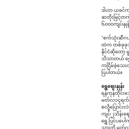
ဒါဟာ ယခင်က 
ဆတိုးမြင့်တက
၆၀၀၀ကျပ်နှ
"စက်သုံးဆီဂ
ထဲက တစ်ခုခုအ
နိုင်ငံဆိုတော
သိသာတယ် ရွှ
ကငြိမ်ခဲ့သေး
ပြပါတယ်။
ရွှေဈေးနှုန်း
ရန်ကုန်တိုင်း
မတ်လ၁၄ရက်ဒ
စလို့ပြောင်
ကျပ်၂သိန်းဈ
ရွှေ ပြင်ပပေ
သားကို မတ်လ 