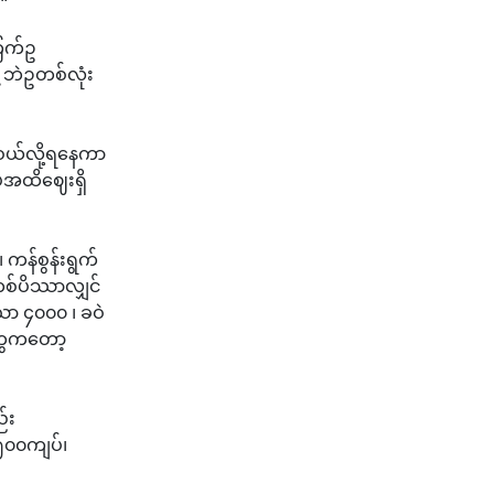
ြက်ဥ
ဘဲဥတစ်လုံး
ဝယ်လို့ရနေကာ
ပ်အထိဈေးရှိ
 ကန်စွန်းရွက်
းတစ်ပိဿာလျှင်
ဿာ ၄၀၀၀ ၊ ခဝဲ
ာတွေကတော့
်း
၅၀၀ကျပ်၊