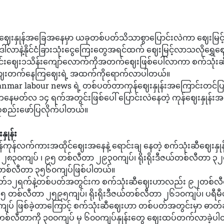
န်ဈေးနှုန်အခြေအနေမှာ ယခုတစ်ပတ်သိသာစွာပြောင်းလဲကာ ဈေးမ
်လာနဲ့နိုင်ငံခြားသုံးငွေကြေးတွေအရင်ထက် ဈေးမြင့်လာသလိုရွှ
းဈေး၁သိန်းကျော်လောက်ကိုအတက်‌ဈေးဖြစ်ပေါ်လာကာ စက်သုံး
ေးတက်နေကြဈေးရဲ့ အထက်ကိုရောက်လာပါတယ်။
anmar labour news ရဲ့ တစ်ပတ်တာကုန်ဈေးနှုန်းအကြောင်းတင်ပြမှ
ေမတ်လ ၁၄ ရက်အတွင်းဖြစ်ပေါ် ပြောင်းလဲနေတဲ့ ကုန်ဈေးနှုန်
ု စုစည်းဖော်ပြလိုက်ပါတယ်။
ှုန်း
ကုန်လက်ကားအထိုင်ဈေးအနေနဲ့ ရောင်းချ နေတဲ့ စက်သုံးဆီဈေးနှု
၈၃၀ကျပ် ၊ ၉၅ တစ်လီတာ ၂၉၃၀ကျပ်၊ ရိုးရိုးဒီဇယ်တစ်လီတာ ၃၂
်တစ်လီတာ ၃၅၆၀ကျပ်ဖြစ်ပါတယ်။
ီ မတ်၁၂ရက်နဲ့တစ်ပတ်အတွင်းက စက်သုံးဆီဈေးဟာလည်း ၉၂တစ်လ
၅ တစ်လီတာ ၂၅၉၅ကျပ်၊ ရိုးရိုးဒီဇယ်တစ်လီတာ ၂၆၁၀ကျပ်၊ ပရီမ
ပ် ဖြစ်ခဲ့တာကြောင့် စက်သုံးဆီဈေးဟာ တစ်ပတ်အတွင်းမှာ ဓာတ်
တစ်လီတာကို ၃၀၀ကျပ် မှ ၆၀၀ကျပ်နှုန်းတွေ ဈေးထပ်တက်လာခဲ့ပ