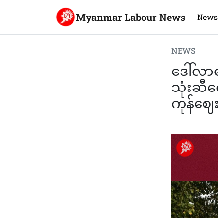
Myanmar Labour News
News
NEWS
ဒေါ်လာ
သုံးဆီ
ကုန်ဈေးန