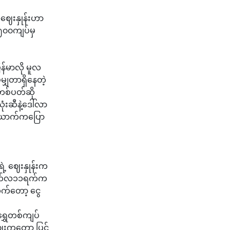
ဈေးနှုန်းဟာ
၅၀၀ကျပ်မှ
်မာလို မူလ
ျှတာရှိနေတဲ့
ီတစ်ပတ်ဆို
းဆီနဲ့ဒေါ်လာ
တယောက်ကပြော
 ဈေးနှုန်းက‌‌
ာမတ်လ၁၁ရက်က
က်တော့ ငွေ
ရွှေတစ်ကျပ်
ေးကတော့ ပြင်