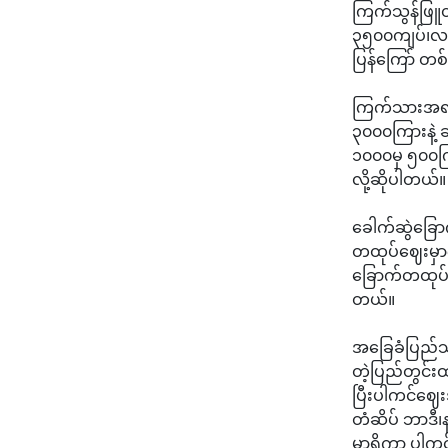
ကြက်သွန်ဖြူ
၃၅၀၀ကျပ်၊လက
ပြန်ကြော် တ
ကြက်သားအရသာဟင
၃၀၀၀ကြားနဲ့ 
၁၀၀၀မှ ၅၀‌၀က
လို့ဆိုပါတယ်။
ခေါက်ဆွဲခြေ
တထုပ်ဈေးမှာ၇
ခြောက်တထုပ
တယ်။
အခြေခံပြည်သူ
တဲ့ပြည်တွင်
ပြီးပါကင်ဈေ
တံဆိပ် ဘာဒီ
မှာရှိကာ ပါ