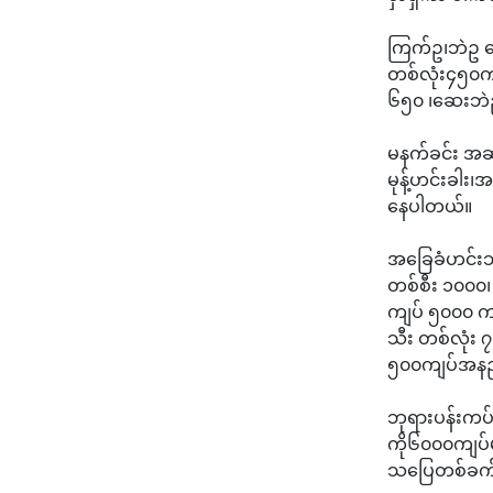
ကြက်ဥ၊ဘဲဥ 
တစ်လုံး၄၅၀က
၆၅၀ ၊ဆေးဘဲဥတ
မနက်ခင်း အဆ
မုန့်ဟင်းခါး
နေပါတယ်။
အခြေခံဟင်းသီး
တစ်စီး ၁၀၀၀၊
ကျပ် ၅၀၀၀ ကျ
သီး တစ်လုံး ၇၀
၅၀၀ကျပ်အနည
ဘုရားပန်းကပ်
ကို၆၀၀၀ကျပ်မ
သပြေတစ်ခက်က