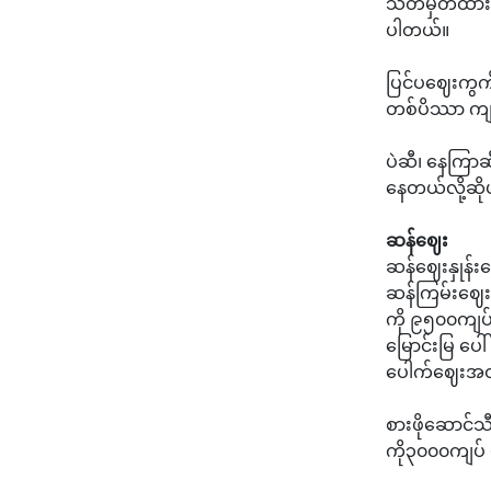
သတ်မှတ်ထား
ပါတယ်။
ပြင်ပဈေးကွက
တစ်ပိဿာ ကျပ
ပဲဆီ၊ နေကြာဆ
နေတယ်လို့ဆိ
ဆန်ဈေး
ဆန်ဈေးနှုန
ဆန်ကြမ်းဈေးအ
ကို ၉၅၀၀ကျပ
မြောင်းမြ ပေ
ပေါက်ဈေးအတ
စားဖိုဆောင်
ကို၃၀၀၀ကျပ် 