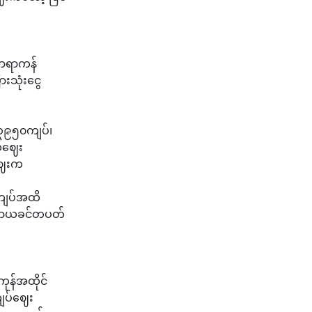
လာရာကန်
းသုံးငွေ
၃၉၅၀ကျပ်၊
်ဈေး
ဈေးက
၀ကျပ်အထိ
ာဟာယခင်တပတ်
ကုန်အထိုင်
ျပ်ဈေး