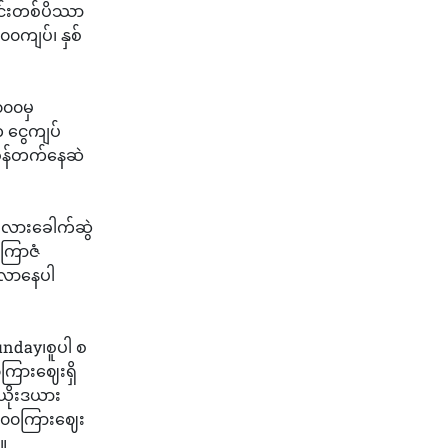
င်းတစ်ပိဿာ
ကျပ်၊ နှစ်
၀၀၀မှ
 ငွေကျပ်
ခုန်တက်နေဆဲ
းလားခေါက်ဆွဲ
းကြာဇံ
ိလာနေပါ
nday၊စူပါ စ
ကြားဈေးရှိ
ယိုးဒယား
၁၃၀၀ကြားဈေး
။