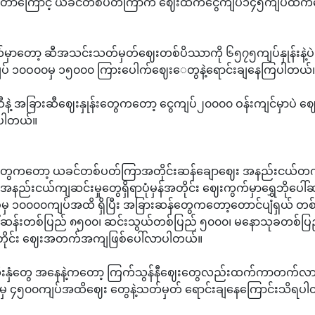
တာကြောင့် ယခင်တစ်ပတ်ကြာက ဈေးထက်ငွေကျပ်၁၄၅ကျပ်ထက်
်မှာတော့ ဆီအသင်းသတ်မှတ်ဈေးတစ်ပိဿာကို ၆၅၇၅ကျပ်နှုန်းနဲ့ပ
် ၁၀ဝ၀၀မှ ၁၅၀၀၀ ကြားပေါက်ဈေး‌ေတွနဲ့ရောင်းချနေကြပါတယ်
ီနဲ့ အခြားဆီဈေးနှုန်းတွေကတော့ ငွေကျပ်၂၀၀၀၀ ဝန်းကျင်မှာပဲ ဈေ
ုပါတယ်။
်းတွေကတော့ ယခင်တစ်ပတ်ကြာအတိုင်းဆန်ချောဈေး အနည်းငယ်တ
နည်းငယ်ကျဆင်းမှုတွေရှိရာပုံမှန်အတိုင်း ဈေးကွက်မှာရွှေဘိုပေါ်
်မှ ၁၀၀၀၀ကျပ်အထိ ရှိပြီး အခြားဆန်တွေကတော့တောင်ပျံရှယ် တစ
ါ် ဆန်းတစ်ပြည် ၈၅၀၀၊ ဆင်းသွယ်တစ်ပြည် ၅၀၀၀၊ မနောသုခတစ်ပြ
ိုင်း ဈေးအတက်အကျဖြစ်ပေါ်လာပါတယ်။
သီးနှံတွေ အနေနဲ့ကတော့ ကြက်သွန်နီဈေးတွေလည်းထက်ကာတက်လာ
မှ ၄၅၀၀ကျပ်အထိ‌ဈေး တွေနဲ့သတ်မှတ်‌ ရောင်းချနေကြောင်းသိရပ