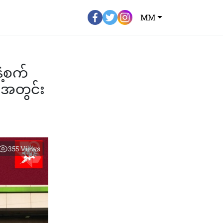
MM
့စက်
အတွင်း
355
Views