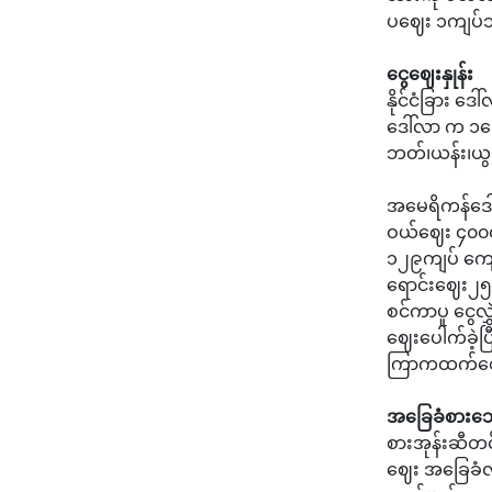
ပဈေး ၁ကျပ်သ
ငွေဈေးနှုန်း
နိုင်ငံခြား 
ဒေါ်လာ က ၁ဒေ
ဘတ်၊ယန်း၊ယ
အမေရိကန်ဒေါ
ဝယ်ဈေး ၄၀၀၀
၁၂၉ကျပ် ကျေ
ရောင်းဈေး၂၅
စင်ကာပူ ငွေလ
ဈေးပေါက်ခဲ့
ကြာကထက်ဈေ
အခြေခံစားသော
စားအုန်းဆီတင်
ဈေး အခြေခံလ