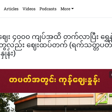
Articles
Videos
Podcasts
More
ဈေး ၄၀၀၀ ကျပ်အထိ တက်လာပြီး ရွှေနဲ
တွေလည်း ဈေးထပ်တက် (ရက်သတ္တပတ်
ှုန်း)