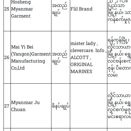
Hosheng
အထည်
ပြည်သာ
25
Myanmar
Flil Brand
ချုပ်
မြို့နယ်၊ သ
Garment
ကန်စက်မှုဇု
ရန်ကုန်မြို့၊
mister lady ,
Mai Yi Bei
လှိုင်သာယာ
clevercare. Info ,
(Yangon)Garment
အထည်
မြို့နယ်၊ ရွှေ
26
ALCOTT ,
Manufacturing
ချုပ်
လင်ဗန်းစက်မ
ORIGINAL
Co,Ltd
ဇုန်၊ ပိတော
MARINES
လမ်း
လှိုင်သာယာ
Myanmar Ju
မြို့နယ်၊ ရွှ
27
ဖိနပ်ချုပ်
Chuan
လွှင်စက်မှုဇု
မင်းဧရာလမ