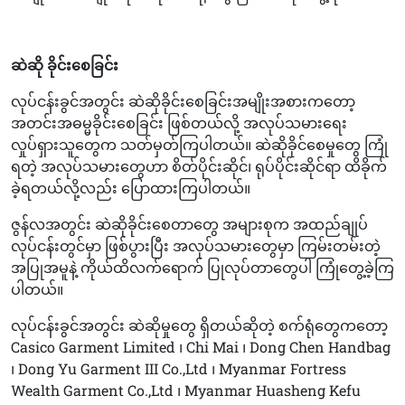
ဆဲဆို ခိုင်းစေခြင်း
လုပ်ငန်းခွင်အတွင်း ဆဲဆိုခိုင်းစေခြင်းအမျိုးအစားကတော့
အတင်းအဓမ္မခိုင်းစေခြင်း ဖြစ်တယ်လို့ အလုပ်သမားရေး
လှုပ်ရှားသူတွေက သတ်မှတ်ကြပါတယ်။ ဆဲဆိုခိုင်စေမှုတွေ ကြုံ
ရတဲ့ အလုပ်သမားတွေဟာ စိတ်ပိုင်းဆိုင်၊ ရုပ်ပိုင်းဆိုင်ရာ ထိခိုက်
ခဲ့ရတယ်လို့လည်း ပြောထားကြပါတယ်။
ဇွန်လအတွင်း ဆဲဆိုခိုင်းစေတာတွေ အများစုက အထည်ချုပ်
လုပ်ငန်းတွင်မှာ ဖြစ်ပွားပြီး အလုပ်သမားတွေမှာ ကြမ်းတမ်းတဲ့
အပြုအမူနဲ့ ကိုယ်ထိလက်ရောက် ပြုလုပ်တာတွေပါ ကြုံတွေ့ခဲ့ကြ
ပါတယ်။
လုပ်ငန်းခွင်အတွင်း ဆဲဆိုမှုတွေ ရှိတယ်ဆိုတဲ့ စက်ရုံတွေကတော့
Casico Garment Limited ၊ Chi Mai ၊ Dong Chen Handbag
၊ Dong Yu Garment III Co.,Ltd ၊ Myanmar Fortress
Wealth Garment Co.,Ltd ၊ Myanmar Huasheng Kefu