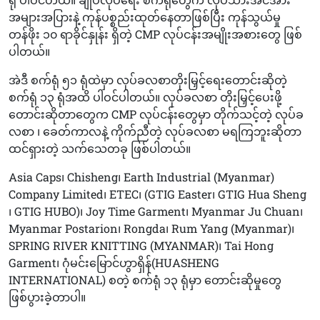
အများအပြားနဲ့ ကုန်ပစ္စည်းထုတ်နေတာဖြစ်ပြီး ကုန်သွယ်မှု
တန်ဖိုး ၁၀ ရာခိုင်နှုန်း ရှိတဲ့ CMP လုပ်ငန်းအမျိုးအစားတွေ ဖြစ်
ပါတယ်။
အဲဒီ စက်ရုံ ၅၁ ရုံထဲမှာ လုပ်ခလစာတိုးမြှင့်ရေးတောင်းဆိုတဲ့
စက်ရုံ ၁၃ ရုံအထိ ပါဝင်ပါတယ်။ လုပ်ခလစာ တိုးမြှင့်ပေးဖို့
တောင်းဆိုတာတွေက CMP လုပ်ငန်းတွေမှာ တိုက်သင့်တဲ့ လုပ်ခ
လစာ ၊ ခေတ်ကာလနဲ့ ကိုက်ညီတဲ့ လုပ်ခလစာ မရကြဘူးဆိုတာ
ထင်ရှားတဲ့ သက်သေတခု ဖြစ်ပါတယ်။
Asia Caps၊ Chisheng၊ Earth Industrial (Myanmar)
Company Limited၊ ETEC၊ (GTIG Easter၊ GTIG Hua Sheng
၊ GTIG HUBO)၊ Joy Time Garment၊ Myanmar Ju Chuan၊
Myanmar Postarion၊ Rongda၊ Rum Yang (Myanmar)၊
SPRING RIVER KNITTING (MYANMAR)၊ Tai Hong
Garment၊ ဂုံမင်းမြောင်ဟွာရှိန်(HUASHENG
INTERNATIONAL) စတဲ့ စက်ရုံ ၁၃ ရုံမှာ တောင်းဆိုမှုတွေ
ဖြစ်ပွားခဲ့တာပါ။