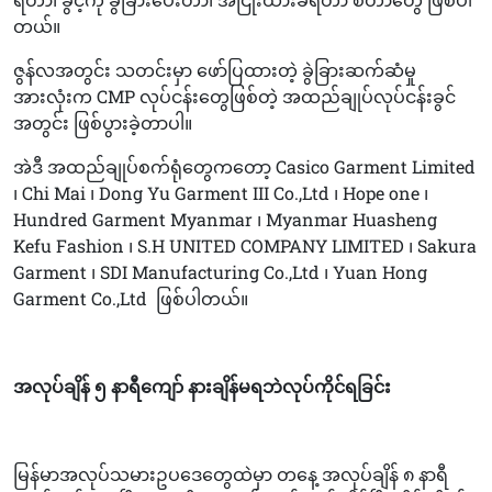
တယ်။
ဇွန်လအတွင်း သတင်းမှာ ဖော်ပြထားတဲ့ ခွဲခြားဆက်ဆံမှု
အားလုံးက CMP လုပ်ငန်းတွေဖြစ်တဲ့ အထည်ချုပ်လုပ်ငန်းခွင်
အတွင်း ဖြစ်ပွားခဲ့တာပါ။
အဲဒီ အထည်ချုပ်စက်ရုံတွေကတော့ Casico Garment Limited
၊ Chi Mai ၊ Dong Yu Garment III Co.,Ltd ၊ Hope one ၊
Hundred Garment Myanmar ၊ Myanmar Huasheng
Kefu Fashion ၊ S.H UNITED COMPANY LIMITED ၊ Sakura
Garment ၊ SDI Manufacturing Co.,Ltd ၊ Yuan Hong
Garment Co.,Ltd
ဖြစ်ပါတယ်။
အလုပ်ချိန် ၅ နာရီကျော် နားချိန်မရဘဲလုပ်ကိုင်ရခြင်း
မြန်မာအလုပ်သမားဥပဒေတွေထဲမှာ တနေ့ အလုပ်ချိန် ၈ နာရီ