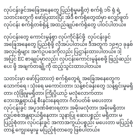
လုပ်ငန်းခွင်အခြေအနေတွေ ပြည်စုံမှုမရှိတဲ့ စက်ရုံ ၁၆ ရုံ ရဲ့
သတင်းတွေကို ဖော်ပြထားပြီး အဲဒီ စက်ရုံတွေထဲမှာ လျှော်ဖွတ်
လုပ်ငန်း စက်ရုံတစ်ရုံနဲ့ အထည်ချုပ်စက်ရုံတွေ ပါဝင်ပါတယ်။
လုပ်ငန်းတွေ ကောင်းမွန်စွာ လုပ်ကိုင်နိုင်ဖို့
လုပ်ငန်းခွင်
အခြေအနေတွေ ပြည်စုံဖို့ လိုအပ်ပါတယ်။ ဒီအတွက် ၁၉၅၁ ခုနှစ်
အလုပ်ရုံများ အက်ဥပဒေကိုလည်း ပြဌာန်းထားပါတယ်။ ဒါ့
အပြင် EC စာချုပ်မှာလည်း လုပ်ငန်းကောင်းမွန်စေဖို့ ဖြည့်ဆည်း
ပေး ဖို့ အချက်တချို့ကို ထည့်သွင်းထားပါတယ်။
သတင်းမှာ ဖော်ပြထားတဲ့ စက်ရုံတွေရဲ့ အခြေအနေတွေက
သောက်ရေ ၊ သုံးရေ မကောင်းတာ၊ သန့်စင်ခန်းတွေ သန့်ရှင်းမှုမရှိ
တာ၊ လုံခြုံမှုမရှိတာ၊ ကြိုပို့ယာဉ် မလုံလောက်တာ၊
ဘေးအန္တရာယ်နဲ့ စီးနင်းနေရတာ၊ ဂိတ်ပတ်စ် မပေးတာ၊
လုပ်ငန်းခွင် အပူဒဏ်ခံစားရတာ၊ အမိုးမလုံတာ၊ အမိုးမရှိတာ၊
လျှပ်စစ်အန္တရာယ်ရှိနေတာ၊ သူနာပြု ဆေးပစ္စည်း မရှိတာ၊ မ
ပြည့်စုံတာ၊ လုပ်ငန်းခွင် အကာအကွယ်ပစ္စည်း မပေးတာ မပြည့်စုံ
တာနဲ့ ကျွေးမွေးမှု မပြည့်စုံတာတွေ ဖြစ်ပါတယ်။