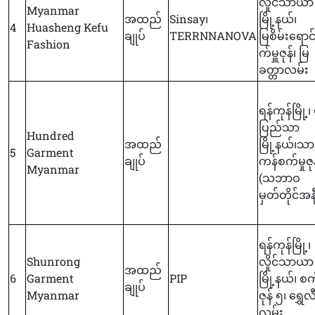
လှိုင်သာယာ
Myanmar
အထည်
Sinsay၊
မြို့နယ်၊
4
Huasheng Kefu
ချုပ်
TERRNNANOVA
မြစိမ်းရောင
Fashion
က်မှူဇုန်၊ မြ
ခတ္တာလမ်း
ရန်ကုန်မြို့၊ 
ပြည်သာ
Hundred
အထည်
မြို့နယ်၊သာ
5
Garment
ချုပ်
ကန်စက်မှုဇု
Myanmar
(သဘာဝ
မှတ်တိုင်အန
ရန်ကုန်မြို့၊
Shunrong
လှိုင်သာယာ
အထည်
6
Garment
PIP
မြို့နယ်၊ စက်
ချုပ်
Myanmar
ဇုန် ၅၊ ရွှေလ
လမ်း