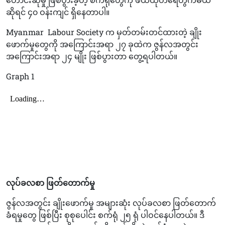
ဆိုရင် ၄၀ ဝန်းကျင် ရှိနေတာပါ။
Myanmar
Labour Society က မှတ်တမ်းတင်ထားတဲ့ ချိုး
ဖောက်မှုတွေကို အကြောင်းအရာ ၂၇ ခုထဲက ဇွန်လအတွင်း
အကြောင်းအရာ ၂၄ မျိုး ဖြစ်ပွားတာ တွေ့ရပါတယ်။
Graph 1
လုပ်ခလစာ ဖြတ်တောက်မှု
ဇွန်လအတွင်း ချိုးဖောက်မှု အများဆုံး လုပ်ခလစာ ဖြတ်တောက်
ခံရမှုတွေ ဖြစ်ပြီး စုစုပေါင်း စက်ရုံ ၂၅ ရုံ ပါဝင်နေပါတယ်။ ဒီ