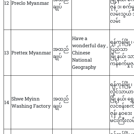
12
Preclo Myanmar
ချုပ်
ဇုန် ၁၊ စက်မှ
လမ်းသွယ် 
လမ်း
Have a
ရန်ကုန်မြို့၊ 
wonderful day ,
အထည်
ပြည်သာ
13
Prettex Myanmar
Chinese
ချုပ်
မြို့နယ်၊ သ
National
ကန်စက်မှုဇု
Geography
ရန်ကုန်မြို့၊
လှိုင်သာယာ
Shwe Myinn
အထည်
မြို့နယ်၊ ရွှေ
14
Washing Factory
ချုပ်
လင်ဗန်းစက်မ
ဇုန်၊ နဝဒေး
မင်းကြီးလမ