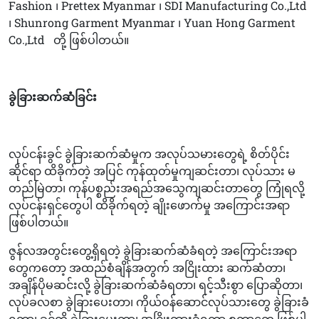
Fashion ၊ Prettex Myanmar ၊ SDI Manufacturing Co.,Ltd
၊ Shunrong Garment Myanmar ၊ Yuan Hong Garment
Co.,Ltd
တို့ ဖြစ်ပါတယ်။
ခွဲခြားဆက်ဆံခြင်း
လုပ်ငန်းခွင် ခွဲခြားဆက်ဆံမှုက အလုပ်သမားတွေရဲ့ စိတ်ပိုင်း
ဆိုင်ရာ ထိခိုက်တဲ့ အပြင် ကုန်ထုတ်မှုကျဆင်းတာ၊ လုပ်သား မ
တည်မြဲတာ၊ ကုန်ပစ္စည်းအရည်အသွေကျဆင်းတာတွေ ကြုံရလို့
လုပ်ငန်းရှင်တွေပါ ထိခိုက်ရတဲ့ ချိုးဖောက်မှု အကြောင်းအရာ
ဖြစ်ပါတယ်။
ဇွန်လအတွင်းတွေ့ရှိရတဲ့ ခွဲခြားဆက်ဆံခံရတဲ့ အကြောင်းအရာ
တွေကတော့ အထည်စံချိန်အတွက် အငြိုးထား ဆက်ဆံတာ၊
အချိန်ပိုမဆင်းလို့ ခွဲခြားဆက်ဆံခံရတာ၊ ရင့်သီးစွာ ပြောဆိုတာ၊
လုပ်ခလစာ ခွဲခြားပေးတာ၊ ကိုယ်ဝန်ဆောင်လုပ်သားတွေ ခွဲခြားခံ
ရတာ၊ ခွင့်ကို ခွဲခြားပေးတာ၊ အငြိုးထားခံရတာ စတာတွေ ဖြစ်ပါ