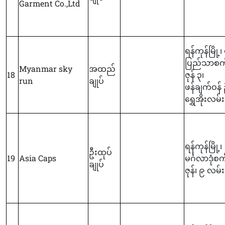
Garment Co.,Ltd
ရန်ကုန်မြို့၊ 
ပြည်သာစက်
Myanmar sky
အထည်
18
ဇုန် ၃၊
run
ချုပ်
ဖန်ချက်ဝန် 
ရွှေအိုးလမ်း
ရန်ကုန်မြို့၊
ဦးထုပ်
19
Asia Caps
မင်္ဂလာဒုံစက်
ချုပ်
ဇုန်၊ ၉ လမ်း