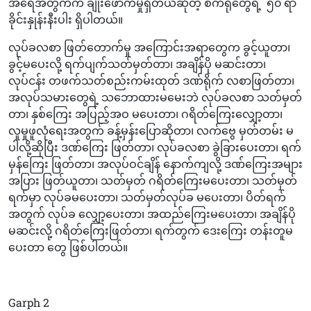
အရေအတွက်က ချိုးဖောက်မှုရှိတယ်ဆိုတဲ့ စက်ရုံတွေရဲ့
၅၀ ရာ
ခိုင်းနှုန်းနီးပါး ရှိပါတယ်။
လုပ်ခလစာ ဖြတ်တောက်မှု အကြောင်းအရာတွေက ခွင့်ယူတာ၊
ခွင့်မပေးလို့ ရက်ပျက်သတ်မှတ်တာ၊ အချိန်ပို မဆင်းတာ၊
လုပ်ငန်း တဖက်သတ်စည်းကမ်းထုတ် ဒဏ်ရိုက် လစာဖြတ်တာ၊
အလုပ်သမားတွေရဲ့ သဘောထားမမေးဘဲ လုပ်ခလစာ သတ်မှတ်
တာ၊ နှစ်ကြေး အပြည့်အဝ မပေးတာ၊ ဂရိတ်ကြေးလျှော့တာ၊
လူမှုဖူလုံရေးအတွက် ခန့်မှန်းပြောဆိုတာ၊ လက်ဗွေ မှတ်တမ်း မ
ပါလို့ဆိုပြီး ဒဏ်ကြေး ဖြတ်တာ၊ လုပ်ခလစာ ခွဲခြားပေးတာ၊ ရက်
မှန်ကြေး ဖြတ်တာ၊ အလုပ်ဝင်ချိန် နောက်ကျလို့ ဒဏ်ကြေးအများ
အပြား ဖြတ်ယူတာ၊ သတ်မှတ် ဂရိတ်ကြေးမပေးတာ၊ သတ်မှတ်
ရက်မှာ လုပ်ခမပေးတာ၊ သတ်မှတ်လုပ်ခ မပေးတာ၊ ပိတ်ရက်
အတွက် လုပ်ခ လျှော့ပေးတာ၊ အထည်ကြေးမပေးတာ၊ အချိန်ပို
မဆင်းလို့ ဂရိတ်ကြေးဖြတ်တာ၊ ရက်တွက် ဒေးကြေး တန်းတူမ
ပေးတာ တွေ ဖြစ်ပါတယ်။
Garph 2