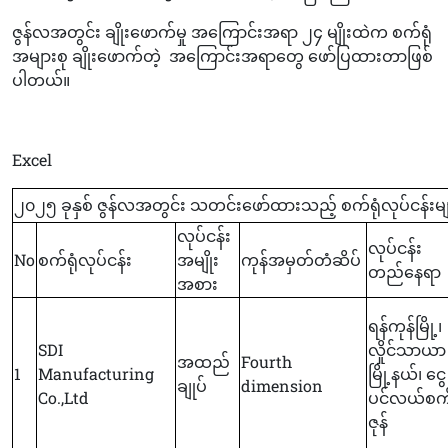
ဇွန်လအတွင်း ချိုးဖောက်မှု အကြောင်းအရာ ၂၄ မျိုးထဲက စက်ရုံ
အများစု ချိုးဖောက်တဲ့
အကြောင်းအရာတွေ ဖော်ပြထားတာဖြစ်
ပါတယ်။
Excel
၂၀၂၅ ခုနှစ် ဇွန်လအတွင်း သတင်းဖော်ထားသည့် စက်ရုံလုပ်ငန်းများ
လုပ်ငန်း
လုပ်ငန်း
No
စက်ရုံလုပ်ငန်း
အမျိုး
ကုန်အမှတ်တံဆိပ်
တည်နေရာ
အစား
ရန်ကုန်မြို့၊
SDI
လှိုင်သာယာ
အထည်
Fourth
1
Manufacturing
မြို့နယ်၊ ငွေ
ချုပ်
dimension
Co.,Ltd
ပင်လယ်စက်
ဇုန်