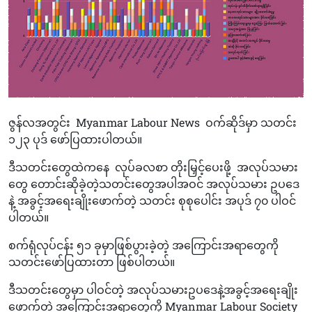
ဇွန်လအတွင်း
Myanmar Labour News
ဝက်ဆိုဒ်မှာ သတင်း
၁၂၃ ပုဒ် ဖော်ပြထားပါတယ်။
ဒီသတင်းတွေထဲကနေ
လုပ်ခလစာ တိုးမြှင့်ပေးဖို့
အလုပ်သမား
တွေ တောင်းဆိုခဲ့တဲ့သတင်းတွေအပါအဝင် အလုပ်သမား ဥပဒေ
နဲ့ အခွင့်အရေးချိုးဖောက်တဲ့ သတင်း စုစုပေါင်း အပုဒ် ၇၀ ပါဝင်
ပါတယ်။
စက်ရုံလုပ်ငန်း ၅၁ ခုမှာဖြစ်ပွားခဲ့တဲ့ အကြောင်းအရာတွေကို
သတင်းဖော်ပြထားတာ ဖြစ်ပါတယ်။
ဒီသတင်းတွေမှာ ပါဝင်တဲ့ အလုပ်သမားဥပဒေနဲ့အခွင့်အရေးချိုး
ဖောက်တဲ့ အကြောင်းအရာတွေကို Myanmar Labour Society