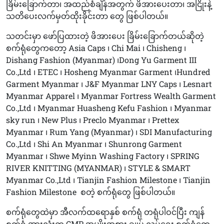
ခြိမ်းခြောက်တာ၊ အထည်စံချိန်အတွက် ဖိအားပေးတာ၊ အငြိုးနဲ့
သတိပေးလက်မှတ်ထိုးခိုင်းတာ တွေ ဖြစ်ပါတယ်။
သတင်းမှာ ဖော်ပြထားတဲ့ ဖိအားပေး ခြိမ်းခြောက်တယ်ဆိုတဲ့
စက်ရုံတွေကတော့ Asia Caps ၊ Chi Mai ၊ Chisheng ၊
Dishang Fashion (Myanmar) ၊Dong Yu Garment III
Co.,Ltd ၊ ETEC ၊ Hosheng Myanmar Garment ၊Hundred
Garment Myanmar ၊ J&F Myanmar LNY Caps ၊ Lesnart
Myanmar Apparel ၊ Myanmar Fortress Wealth Garment
Co.,Ltd ၊ Myanmar Huasheng Kefu Fashion ၊ Myanmar
sky run ၊ New Plus ၊ Preclo Myanmar ၊ Prettex
Myanmar ၊ Rum Yang (Myanmar) ၊ SDI Manufacturing
Co.,Ltd ၊ Shi An Myanmar ၊ Shunrong Garment
Myanmar ၊ Shwe Myinn Washing Factory ၊ SPRING
RIVER KNITTING (MYANMAR) ၊ STYLE & SMART
Myanmar Co.,Ltd ၊ Tianjin Fashion Milestone ၊ Tianjin
Fashion Milestone
စတဲ့ စက်ရုံတွေ ဖြစ်ပါတယ်။
စက်ရုံတွေထဲမှာ အီလက်ထရောနှစ် စက်ရုံ တရုံပါဝင်ပြီး ကျန်
စက်ရုံ အားလုံးက CMP အမျိုးအစား ချုပ် လုပ်ရေး စက်ရုံတွေ