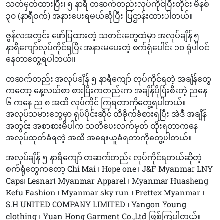
သတ်မှတ်ထားပြီး၊ ၅ နာရီ တဆက်တည်းလုပ်ကိုင်ပြီးတိုင်း မိနစ်
၃၀ (နာရီဝက်) အနားပေးရမယ်ဆိုပြီး ပြဌာန်းထားပါတယ်။
ဇွန်လအတွင်း ဖော်ပြထားတဲ့ သတင်းတွေထဲမှာ အလုပ်ချိန် ၅
နာရီကျော်လုပ်ကိုင်ရပြီး အနားမပေးတဲ့ စက်ရုံပေါင်း ၁၀ ရုံပါဝင်
နေတာတွေ့ရပါတယ်။
တဆက်တည်း အလုပ်ချိန် ၅ နာရီကျော် လုပ်ကိုင်ရတဲ့ အချိန်တွေ
ကတော့ နေ့လယ်စာ စားပြီးကတည်းက အချိန်ပိုပြီးစီးတဲ့ ညနေ
၆ ကနေ ည ၈ အထိ လုပ်ကိုင် ကြရတာကိုတွေ့ရပါတယ်။
အလုပ်သမားတွေမှာ ရုပ်ပိုင်းဆိုင် ထိခိုက်ခံစားရပြီး အဲဒီ အချိန်
အတွင်း အစာစားမိပါက သတိပေးလက်မှတ် ထိုးရတာကနေ
အလုပ်ထုတ်ခံရတဲ့ အထိ အရေးယူခံရတာကိုတွေ့ပါတယ်။
အလုပ်ချိန် ၅ နာရီကျော် တဆက်တည်း လုပ်ကိုင်ရတယ်ဆိုတဲ့
စက်ရုံတွေကတော့ Chi Mai ၊ Hope one ၊ J&F Myanmar LNY
Caps၊ Lesnart Myanmar Apparel ၊ Myanmar Huasheng
Kefu Fashion ၊ Myanmar sky run ၊ Prettex Myanmar ၊
S.H UNITED COMPANY LIMITED ၊ Yangon Young
clothing ၊ Yuan Hong Garment Co.,Ltd ဖြစ်ကြပါတယ်။