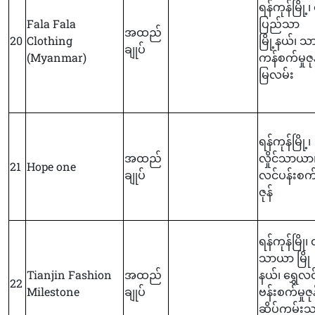
ရန်ကုန်မြို့၊ 
Fala Fala
ပြည်သာ
အထည်
20
Clothing
မြို့နယ်၊ သ
ချုပ်
(Myanmar)
ကန်စက်မှုဇုန
မြလမ်း
ရန်ကုန်မြို့၊
အထည်
လှိုင်သာယာ၊
21
Hope one
ချုပ်
လင်ပန်းစက်မ
ဇုန်
ရန်ကုန်မြို၊ လ
သာယာ မြို
Tianjin Fashion
အထည်
နယ်၊ ရွှေလင
22
Milestone
ချုပ်
ဗန်းစက်မှုဇုန
ဆိပ်ကမ်း