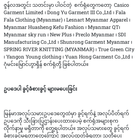
ဇွန်လအတွင်း သတင်းမှာ ပါဝင်တဲ့
စက်ရုံတွေကတော့
Casico
Garment Limited ၊ Dong Yu Garment III Co.,Ltd ၊ Fala
Fala Clothing (Myanmar) ၊ Lesnart Myanmar Apparel ၊
Myanmar Huasheng Kefu Fashion ၊ Myanmar QT၊
Myanmar sky run ၊ New Plus ၊ Preclo Myanmar ၊ SDI
Manufacturing Co.,Ltd ၊ Shunrong Garment Myanmar ၊
SPRING RIVER KNITTING (MYANMAR) ၊ True Green City
၊ Yangon Young clothing ၊ Yuan Hong Garment Co.,Ltd ၊
ဂုံမင်းမြောင်ဟွာရှိန် စက်ရုံတို့ ဖြစ်ပါတယ်။
ဥပဒေပါ ခွင့်ခံစားခွင့် များမပေးခြင်း
မြန်မာအလုပ်သမားဥပဒေတွေထဲမှာ ခွင့်ရက်နဲ့ အလုပ်ပိတ်ရက်
ဥပဒေကို သီးခြားပြဌာန်းပေးထားပေမဲ့ စက်ရုံအများစုက
လိုက်နာမှု မရှိတာကို တွေ့ရပါတယ်။ အလုပ်သမားတွေ ခွင့်ရက်
ခံစားခွင့်မရတာတွေကြောင့် အလုပ်ထုတ်ခံရတာ၊ သတိပေး