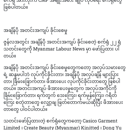
ဖြစ်ပါတယ်။
အချိန်ပို အတင်းအကျပ် ခိုင်းစေမှု
ဇွန်လအတွင်း အချိန်ပို အတင်းအကျပ် ခိုင်းစေတဲ့ စက်ရုံ ၂၂ ရုံ
သတင်းတွေကို Myanmar Labour News မှာ ဖော်ပြထား ပါ
တယ်။
အချိန်ပို အတင်းအကျပ် ခိုင်းစေမှုတွေကတော့ အလုပ်သမားတွေ
ရဲ့ ဆန္ဒမပါဘဲ လုပ်ကိုင်ခိုင်းတာ၊ အချိန်ပို အလုပ်ချိန် များပြား
တာ၊ ခြိမ်းခြောက်တာ၊ ဖိအားပေး လုပ်ကိုင်ခိုင်းတာတွေ ဖြစ်ပါ
တယ်။ အတင်းအကျပ် ဖိအားပေးမှုတွေက အလုပ်အကိုင်ကို
ခြိမ်းခြောက်တာ၊ ရက်တွက် ဒေးကြေး၊ ရက်မှန်ကြေး၊ ဂရိတ်
ကြေး စတဲ့တာတွေ လျှော့ချ ဖြတ်တောက်မယ်ဆိုပြီး ဖိအားပေး
တာတွေ ပါဝင်ပါတယ်။
သတင်းဖော်ပြထားတဲ့ စက်ရုံတွေကတော့ Casico Garment
Limited ၊ Create Beauty (Myanmar) Kinitted ၊ Dong Yu