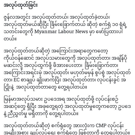
အလုပ်ထုတ်ခြင်း
ဇွန်လအတွင်း အလုပ်ထုတ်တယ်၊ အလုပ်ထုတ်ခဲ့တယ်၊
အလုပ်ထုတ်မယ်ဆိုပြီး ခြိမ်းခြောက်တယ် ဆိုတဲ့ စက်ရုံ ၁၀ ရုံရဲ့
သတင်းတွေကို Myanmar Labour News မှာ ဖော်ပြထားပါ
တယ်။
အလုပ်ထုတ်တယ်ဆိုတဲ့ အကြောင်းအရာတွေကတော့
ကိုယ်ဝန်ဆောင် အလုပ်သမားတွေကို အလုပ်ထုတ်တာ၊ အချိန်ပို
မဆင်းလို့ အလုပ်ထွက်ဖို့ ဖိအားပေးတာ၊
ခြိမ်းခြောက်တာ၊
အကြောင်းအရင်းမဲ့ အလုပ်ထုတ််၊ မဟုတ်မမှန် စွပ်စွဲ အလုပ်ထုတ်
တာ၊ EC စာချုပ် ချိုးဖာက်ပြိး အလုပ်ထုတ်တာ၊ လုပ်ငန်းခွင် အ
ငြှိုးနဲ့
အလုပ်ထုတ်တာတွေ တွေ့ရပါတယ်။
မြန်မာအလုပ်သမား ဥပဒေအရ အလုပ်ထုတ်ဖို့ လုပ်ငန်းစဉ်
အဆင့်တွေ ရှိပြီး အခုတွေ့ရတဲ့ အလုပ်ထုတ်မှုတွေကတော့ ဥပဒေ
နဲ့ ညီညွှတ်မှု မရှိတာကို တွေ့ရပါတယ်။
အလုပ်ထုတ်တယ်ဆိုတဲ့ စက်ရုံတွေ အားလုံးက CMP လုပ်ငန်း
အမျိုးအစား ချုပ်လုပ်ရေး စက်ရုံတွေ ဖြစ်တာကို တွေ့ရပါတယ်။