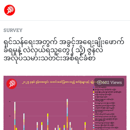
SURVEY
ရှင်သန်ရေးအတွက် အခွင့်အရေးချိုးဖောက်
ခံရမှုနဲ့ လဲလှယ်ရသူတွေ ( သို့) ဇွန်လ
အလုပ်သမားသတင်းအစီရင်ခံစာ
602
Views