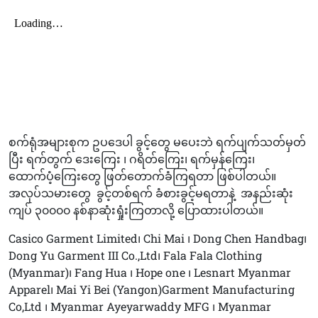
စက်ရုံအများစုက ဥပဒေပါ ခွင့်တွေ မပေးဘဲ ရက်ပျက်သတ်မှတ်
ပြီး ရက်တွက် ဒေးကြေး ၊ ဂရိတ်ကြေး၊ ရက်မှန်ကြေး၊
ထောက်ပံ့ကြေးတွေ ဖြတ်တောက်ခံကြရတာ ဖြစ်ပါတယ်။
အလုပ်သမားတွေ
ခွင့်တစ်ရက် ခံစားခွင့်မရတာနဲ့
အနည်းဆုံး
ကျပ် ၃၀၀၀၀ နစ်နာဆုံးရှုံးကြတာလို့ ပြောထားပါတယ်။
Casico Garment Limited၊ Chi Mai ၊ Dong Chen Handbag၊
Dong Yu Garment III Co.,Ltd၊ Fala Fala Clothing
(Myanmar)၊ Fang Hua ၊ Hope one ၊ Lesnart Myanmar
Apparel၊ Mai Yi Bei (Yangon)Garment Manufacturing
Co,Ltd ၊ Myanmar Ayeyarwaddy MFG ၊ Myanmar