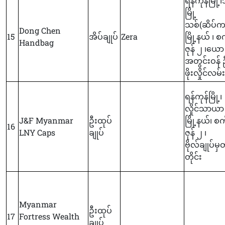
ရန်ကုန်မြို့၊ဒ
မြို့
သစ်(ဆိပ်ကမ
Dong Chen
15
အိပ်ချုပ်
Zera
မြို့နယ် ၊ စက
Handbag
ဇုန် ၂ ၊ယော
အတွင်းဝန် 
ဖိုးလှိုင်လမ်း
ရန်ကုန်မြို့၊
လှိုင်သာယာ
J&F Myanmar
ဦးထုပ်
မြို့နယ်၊ စက်
16
LNY Caps
ချုပ်
ဇုန် ၂ ၊
ဗိုလ်ချုပ်မှ
တိုင်း
Myanmar
ဦးထုပ်
17
Fortress Wealth
ချုပ်