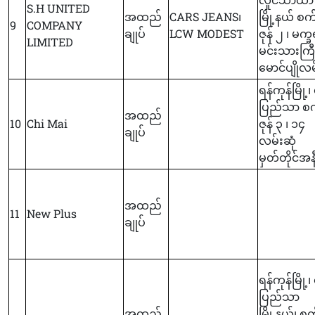
S.H UNITED
အထည်
CARS JEANS၊
မြို့နယ် စက်
9
COMPANY
ချုပ်
LCW MODEST
ဇုန် ၂ ၊ မက္
LIMITED
မင်းသားကြီ
မောင်ပျိုလမ
ရန်ကုန်မြို့၊ 
ပြည်သာ စက်
အထည်
10
Chi Mai
ဇုန် ၃ ၊ ၁၄
ချုပ်
လမ်းဆုံ
မှတ်တိုင်အန
အထည်
11
New Plus
ချုပ်
ရန်ကုန်မြို့၊ 
ပြည်သာ
အထည်
မြို့နယ်၊ စက်