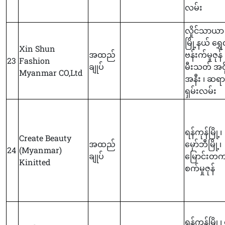
လမ်း
လှိုင်သာယာ
မြို့နယ် ရွှ
Xin Shun
အထည်
ဗန်းက်မှုဇုန်
23
Fashion
ချုပ်
မီးသတ် အဝို
Myanmar CO,Ltd
အနီး ၊ ဆရာ
ရှမ်းလမ်း
ရန်ကုန်မြို့၊
Create Beauty
အထည်
မှော်ဘီမြို့၊
24
(Myanmar)
ချုပ်
မြောင်းတ
Kinitted
စက်မှုဇုန်
ရန်ကုန်မြို့၊ 