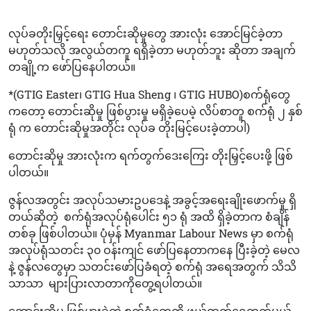
လုပ်ခတိုးမြှင့်ရေး တောင်းဆိုမှုတွေ အားလုံး အောင်မြင်ခဲ့တာ
မဟုတ်သလို အလွယ်တကူ ရရှိခဲ့တာ မဟုတ်ဘူး ဆိုတာ အချက်
တချို့က ဖော်ပြနေပါတယ်။
*(GTIG Easter၊ GTIG Hua Sheng ၊ GTIG HUBO)စက်ရုံတွေ
ကတော့ တောင်းဆိုမှု ဖြစ်ပွားမှု မရှိခဲ့ပေမဲ့ လိပ်စာတူ စက်ရုံ ၂ နှစ်
ရုံ က တောင်းဆိုမှုအတိုင်း လုပ်ခ တိုးမြင့်ပေးခဲ့တာပါ)
တောင်းဆိုမှု အားလုံးက ရက်တွက်ဒေးကြေး တိုးမြှင့်ပေးဖို့ ဖြစ်
ပါတယ်။
ဇွန်လအတွင်း အလုပ်သမားဥပဒေနဲ့ အခွင့်အရေးချိုးဖောက်မှု ရှိ
တယ်ဆိုတဲ့
စက်ရုံအလုပ်ရုံပေါင်း ၅၁ ရုံ အထိ ရှိခဲ့တာက စံချိန်
တစ်ခု ဖြစ်ပါတယ်။ ပုံမှန် Myanmar Labour News မှာ စက်ရုံ
အလုပ်ရုံသတင်း ၃၀ ဝန်းကျင် ဖော်ပြနေတာကနေ ပြီးခဲ့တဲ့ မေလ
နဲ့ ဇွန်လတွေမှာ သတင်းဖော်ပြခံရတဲ့ စက်ရုံ အရေအတွက် သိသိ
သာသာ
များပြားလာတာကိုတွေ့ရပါတယ်။
တောင်းဆိုမှု ဖြစ်ပွားခဲ့တဲ့ စက်ရုံတွေကို ဖယ်ထုတ်ရေတွက်မယ်