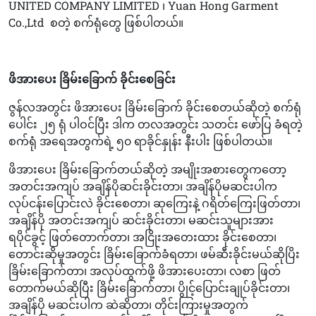
UNITED COMPANY LIMITED ၊ Yuan Hong Garment
Co.,Ltd
စတဲ့ စက်ရုံတွေ ဖြစ်ပါတယ်။
ဖိအားပေး ခြိမ်းခြောက် ခိုင်းစေခြင်း
ဇွန်လအတွင်း ဖိအားပေး ခြိမ်းခြောက် ခိုင်းစေတယ်ဆိုတဲ့ စက်ရုံ
ပေါင်း ၂၅ ရုံ ပါဝင်ပြီး ဒါက တလအတွင်း သတင်း ဖော်ပြ ခံရတဲ့
စက်ရုံ အရေအတွက်ရဲ့ ၅၀ ရာခိုင်နှုန်း နီးပါး ဖြစ်ပါတယ်။
ဖိအားပေး ခြိမ်းခြောက်တယ်ဆိုတဲ့ အမျိုးအစားတွေကတော့
အတင်းအကျပ် အချိန်ပိုဆင်းခိုင်းတာ၊ အချိန်ပိုမဆင်းပါက
လုပ်ငန်းပြောင်းလဲ ခိုင်းစေတာ၊ ဆုကြေးနဲ့ ဂရိတ်ကြေးဖြတ်တာ၊
အချိန်ပို အတင်းအကျပ် ဆင်းခိုင်းတာ၊ မဆင်းသူများအား
ရပိုင်ခွင့် ဖြတ်တောက်တာ၊ အငြိုးအတေးထား ခိုင်းစေတာ၊
တောင်းဆိုမှုအတွင်း ခြိမ်းခြောက်ခံရတာ၊ ဖမ်ဆီးခိုင်းမယ်ဆိုပြိး
ခြိမ်းခြောက်တာ၊ အလုပ်ထွက်ဖို့ ဖိအားပေးတာ၊ လစာ ဖြတ်
တောက်မယ်ဆိုပြီး ခြိမ်းခြောက်တာ၊ ပွိုင့်ပြောင်းချုပ်ခိုင်းတာ၊
အချိန်ပို မဆင်းပါက ဆဲဆိုတာ၊ တိုင်းကြားမှုအတွက်