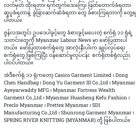
လက်မှတ် ထိုးရတာ၊ ရက်တွက်ဒေးကြေး ဖြတ်တောက်ခံရတာ၊
ဆူပူခံရတာနဲ့
ခွဲခြားဆက်ဆံခံရတာ တွေ ခံစားကြရတာကို တွေ့ရ
ပါတယ်။
ဇွန်လအတွင်း ဥပဒေပါခွင့်တွေ ခံစားခွင့်မပေးတဲ့ စက်ရုံ ၁၁ ရုံရဲ့
သတင်းတွေကို Myanmar Labour News မှာ ဖော်ပြထားပါ
တယ်။
ဖော်ပြထားစက်ရုံတွေ အာလုံးနီးပါးက ချုပ်လုပ်ရေး
စက်ရုံတွေ ဖြစ်ကြပြီး ဝန်ဆောင်မှုလုပ်ငန်း
စက်ရုံတစ်ရုံလည်း
ပါဝင်ပါတယ်။
အဲဒီစက်ရုံ ၁၁ ရုံကတော့ Casico Garment Limited ၊ Dong
Chen Handbag ၊ Dong Yu Garment III Co.,Ltd ၊ Myanmar
Ayeyarwaddy MFG ၊ Myanmar Fortress Wealth
Garment Co.,Ltd ၊ Myanmar Huasheng Kefu Fashion ၊
Preclo Myanmar ၊ Prettex Myanmar ၊ SDI
Manufacturing Co.,Ltd ၊ Shunrong Garment Myanmar ၊
SPRING RIVER KNITTING (MYANMAR) တို့ ဖြစ်ပါတယ်။