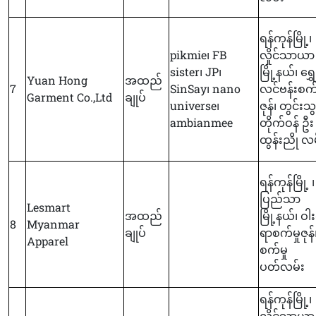
ရန်ကုန်မြို့၊
pikmie၊ FB
လှိုင်သာယာ
sister၊ JP၊
မြို့နယ်၊ ရွှေ
Yuan Hong
အထည်
7
SinSay၊ nano
လင်ဗန်းစက်မ
Garment Co.,Ltd
ချုပ်
universe၊
ဇုန်၊ တွင်းသွ
ambianmee
တိုက်ဝန် ဦး
ထွန်းညို လ
ရန်ကုန်မြို့ ၊
ပြည်သာ
Lesmart
အထည်
မြို့နယ်၊ ဝ
8
Myanmar
ချုပ်
ရာစက်မှုဇုန်
Apparel
စက်မှု
ပတ်လမ်း
ရန်ကုန်မြို့၊
လှိုင်သာယာ