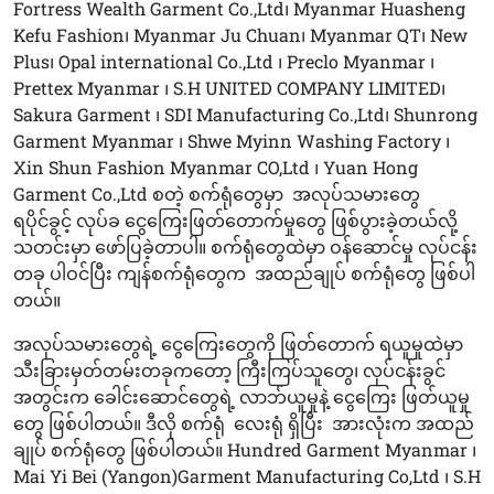
Fortress Wealth Garment Co.,Ltd၊ Myanmar Huasheng
Kefu Fashion၊ Myanmar Ju Chuan၊ Myanmar QT၊ New
Plus၊ Opal international Co.,Ltd ၊ Preclo Myanmar ၊
Prettex Myanmar ၊ S.H UNITED COMPANY LIMITED၊
Sakura Garment ၊ SDI Manufacturing Co.,Ltd၊ Shunrong
Garment Myanmar ၊ Shwe Myinn Washing Factory ၊
Xin Shun Fashion Myanmar CO,Ltd ၊ Yuan Hong
Garment Co.,Ltd စတဲ့ စက်ရုံတွေမှာ
အလုပ်သမားတွေ
ရပိုင်ခွင့် လုပ်ခ ငွေကြေးဖြတ်တောက်မှုတွေ ဖြစ်ပွားခဲ့တယ်လို့
သတင်းမှာ ဖော်ပြခဲ့တာပါ။ စက်ရုံတွေထဲမှာ ဝန်ဆောင်မှု လုပ်ငန်း
တခု ပါဝင်ပြီး ကျန်စက်ရုံတွေက
အထည်ချုပ် စက်ရုံတွေ ဖြစ်ပါ
တယ်။
အလုပ်သမားတွေရဲ့ ငွေကြေးတွေကို ဖြတ်တောက် ရယူမှုထဲမှာ
သီးခြားမှတ်တမ်းတခုကတော့ ကြီးကြပ်သူတွေ၊ လုပ်ငန်းခွင်
အတွင်းက ခေါင်းဆောင်တွေရဲ့ လာဘ်ယူမှုနဲ့ ငွေကြေး ဖြတ်ယူမှု
တွေ ဖြစ်ပါတယ်။ ဒီလို စက်ရုံ
လေးရုံ ရှိပြီး
အားလုံးက အထည်
ချုပ် စက်ရုံတွေ ဖြစ်ပါတယ်။ Hundred Garment Myanmar ၊
Mai Yi Bei (Yangon)Garment Manufacturing Co,Ltd ၊ S.H