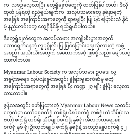
က
လစဉ်လေ့လာပြီး တွေ့ရှိချက်တွေကို ထုတ်ပြန်ပါတယ်။ ဒီလို
ထုတ်ပြန်ရတဲ့ ရည်ရွယ်ချက်က
အလုပ်သမားတွေ နစ်နာရတဲ့
အခြေခံ အကြောင်းအရာတွေကို ရှာဖွေပြီး ပြုပြင် ပြောင်းလဲ နိုင်
မဲ့ နည်းလမ်းတွေ တွေ့ရှိနိုင်ဖို့ ရည်ရွယ်ပါတယ်။
ဒီတွေ့ရှိချက်တွေက အလုပ်သမား အကျိုးစီးပွားအတွက်
ဆောင်ရွက်နေတဲ့ လူပုဂ္ဂိုလ်၊ ပြုပြင်ပြောင်းရေးလိုလားတဲ့ အဖွဲ့
အစည်း အသီးသီးအတွက် အထောက်အပံ့ ဖြစ်ဖို့လည်း မျှော်လင့်
ထားပါတယ်။
Myanmar Labour Society က အလုပ်သမား ဥပဒေ၊ လူ့
အခွင့်အရေး၊ လုပ်ငန်းခွင်အတွင်း ခွဲခြားမှုဆက်ဆံမှု စတဲ့
အကြောင်းအရာတွေကို အခြေခံပြီး ကဏ္ဍ ၂၇ မျိုး ခွဲပြီး လေ့လာ
ထားတာပါ။
ဇွန်လအတွင်း ဖော်ပြထားတဲ့ Myanmar Labour News သတင်း
တွေထဲမှာ ကော်စေ့စက်ရုံ တစ်ရုံ၊ ဖိနပ်စက်ရုံ တစ်ရုံ၊ တံဆိပ်(လေ
ဗယ်) စက်ရုံ တစ်ရုံ၊ အိပ်ချုပ်စက်ရုံ နှစ်ရုံ၊ အီလက်ထရောနစ်
စက်ရုံ နှစ် ရုံ၊ ဦးထုတ်ချုပ် စက်ရုံ နှစ်ရုံနဲ့ အထည်ချုပ်စက်ရုံ ၄၂
ရုံ ပါဝင်တယ်။ ချုပ်လုပ်ရေး စက်ရုံတွေက လုပ်သားအင်အား