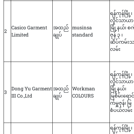
ရန်ကုန်မြို့၊
လှိုင်သာယာ
Casico Garment
အထည်
musinsa
မြို့နယ်၊ စက်
2
Limited
ချုပ်
standard
ဇုန် ၃ ၊
ဆိပ်ကမ်း
လမ်း
ရန်ကုန်မြို့၊
လှိုင်သာယာ
Dong Yu Garment
အထည်
Workman
မြို့နယ်၊
3
III Co.,Ltd
ချုပ်
COLOURS
မြစိမ်းရောင
က်မှူဇုန်၊ မြ
စံပယ်လမ်း
ရန်ကုန်မြို့၊